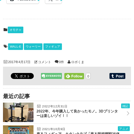
オモチャ
WALL-E
ウォーリー
フィギュア
2017年4月17日
コメント
0件
ロボくま
0
最近の記事
雑記
2022年12月31日
2022年、今年購入して良かったモノ。3Dプリンタ
ーは楽しいゾイ！！
アニメ
2021年10月9日
座るフィギュア、キタンクラブ「座る呪術廻戦25体