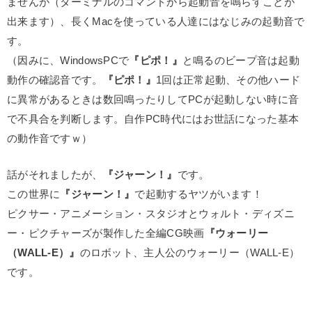
ませんが（ターミナルのコマンドから起動音を鳴らすことが
出来ます）、長くMacを使っている人達にはなじみの起動音で
す。
（因みに、WindowsPCで
『ピポ！』
と鳴るのビープ音は起動
動作の確認音です。
『ピポ！』
1回は正常起動、その他ハード
に異常があるときは数回鳴ったりしてPCが起動しない時に音
で不具合を判断します。自作PC時代にはお世話になった基本
の動作音ですｗ）
話がそれましたが、
『ジャーン！』
です。
この世界に
『ジャーン！』
で起動するヤツがいます！
ピクサー・アニメーション・スタジオとウォルト・ディズニ
ー・ピクチャーズが製作した全編CG映画
『ウォーリー
（WALL-E）』
のロボット、主人公のウォーリー（WALL-E）
です。