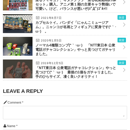
セット」購入。アニメ第１期の主要キャラ勢揃いで
可愛い。けど、バランスが悪いぞ(#ﾟДﾟ)ｺﾞﾙｧ!!
雑貨
2021年8月7日
カプセルトイ。バンダイ「にゃんこミュージア
ム」。ニャンコが名画とフィギュアに変身です(*｀･
ω･)ゞ。
雑貨
2020年1月5日
ノーマル4種類コンプ(*｀･ω･)ゞ 「NTT東日本 公衆
電話ガチャコレクション」やっと見つけてガチャリ
ました。
雑貨
2019年12月5日
「NTT東日本 公衆電話ガチャコレクション」やっと
見つけて(*｀･ω･)ゞ 最後の1個をガチャリました。
手のひらサイズ、凄く良いクオリティ！
LEAVE A REPLY
Comment
*
Name
*