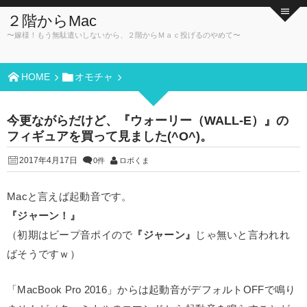
２階からMac
〜嫁様！もう無駄遣いしないから、２階からＭａｃ投げるのやめて〜
HOME
オモチャ
今更ながらだけど、『ウォーリー（WALL-E）』の
フィギュアを買って見ました(^O^)。
2017年4月17日
0件
ロボくま
Macと言えば起動音です。
『ジャーン！』
（初期はビープ音ポイので
『ジャーン』
じゃ無いと言われれ
ばそうですｗ）
「MacBook Pro 2016」からは起動音がデフォルトOFFで鳴り