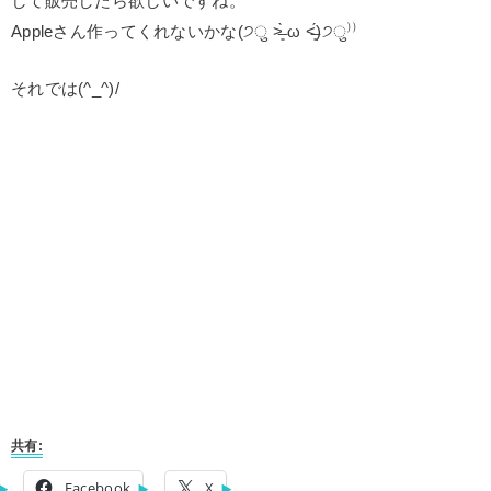
して販売したら欲しいですね。
Appleさん作ってくれないかな(੭ु ˃̶͈̀ ω ˂̶͈́)੭ु⁾⁾
それでは(^_^)/
共有:
Facebook
X