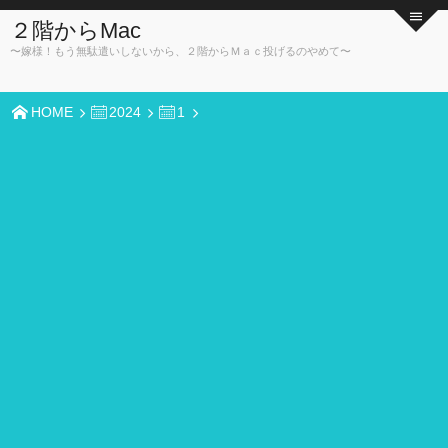
２階からMac
〜嫁様！もう無駄遣いしないから、２階からＭａｃ投げるのやめて〜
HOME
2024
1