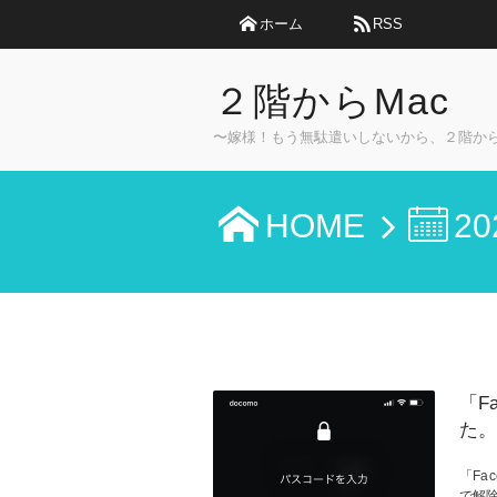
ホーム
RSS
２階からMac
〜嫁様！もう無駄遣いしないから、２階か
HOME
20
「F
た。
「Fa
で解除