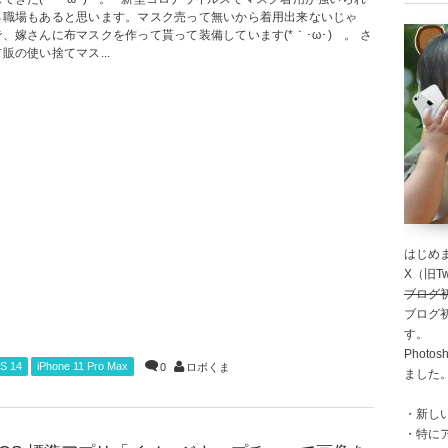
る職場もあると思います。マスク売って無いから着用出来ないじゃ
、嫁さんに布マスクを作って貰って装備しています(*｀･ω･)ゞ。 さ
販の使い捨てマス...
はじめま
X（旧Twi
ブログ
ブログ
す。
Photo
S 14
iPhone 11 Pro Max
0
ロボくま
ました
・新し
・特に