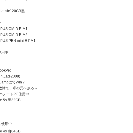
lassic120GB黒
ラ
US OM-D E-M1
US OM-D E-M5
US PEN mini E-PM1
使用中
ookPro
h,Late2008)
 CampにてWin７
D故障で、私の元へ戻るｗ
ovoノートPC使用中
e 5s 黒32GB
ん使用中
e 4s 白64GB