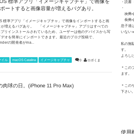
cOS 標準アプリ「イメージキャプチャ」で画像を
・読書
ポートすると画像容量が増えるバグあり。
・
次男
長男
cOS 標準アプリ「イメージキャプチャ」で画像をインポートすると画
息子達
量が増えるバグあり。 「イメージキャプチャ」アプリはすべての
cにプリインストールされているため、ユーザーは他のデバイスから写
いない
ビデオを簡単にインポートできます。最近のブログ投稿で、
inderの開発者がma...
私の無
す。
よろし
ァイル
macOS Catalina
イメージキャプチャ
0
ロボくま
＊この
ます。
肉球の日。(iPhone 11 Pro Max)
＊この
下さい
使用