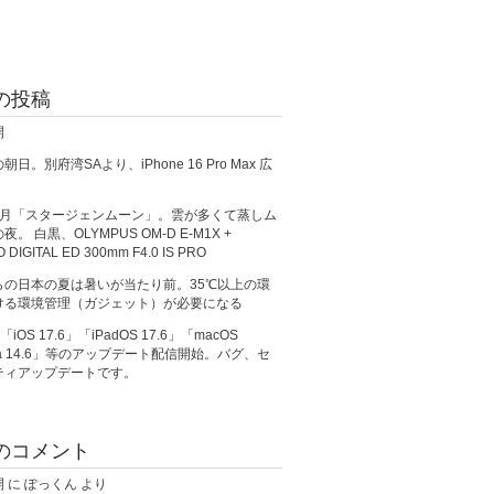
の投稿
開
日。別府湾SAより、iPhone 16 Pro Max 広
満月「スタージェンムーン」。雲が多くて蒸しム
。 白黒、OLYMPUS OM-D E-M1X +
O DIGITAL ED 300mm F4.0 IS PRO
らの日本の夏は暑いが当たり前。35℃以上の環
ける環境管理（ガジェット）が必要になる
、「iOS 17.6」「iPadOS 17.6」「macOS
ma 14.6」等のアップデート配信開始。バグ、セ
ティアップデートです。
のコメント
開
に
ぽっくん
より