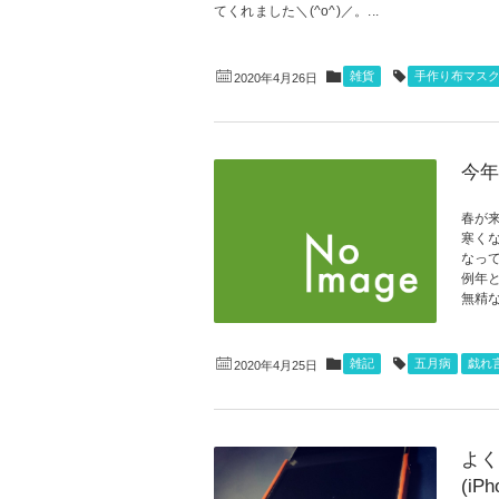
てくれました＼(^o^)／。...
雑貨
手作り布マス
2020年4月26日
今年
春が
寒く
なって
例年
無精な
雑記
五月病
戯れ
2020年4月25日
よく
(iPh