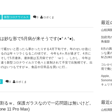
ク
新型コロナウイルス
0
ロボくま
最近
山桜満
別府湾の朝
は妙な形で5月病が来そうです(●°ᆺ°●)。
角撮影
8月の
来て暖かいと思ったら寒かったりする4月下旬です。年のせいか急に
シな夏の夜
なるのは年々ツラくなるこの頃です。 今年も4ヶ月が過ぎて、4月に
M.ZUIK
そして5月連休。連休後は五月病です(*｀･ω･)ゞ。しかし、今年は
と違う新型コロナウイルスで色々と規制されて不安で出無精です。出
コレか
のはいつもですがｗ、食品や日常品を買いに行...
境で働
Apple
Sono
言
0
ロボくま
キュリ
最近
割るｗ。保護ガラスなので一応問題は無いけど。
one 11 Pro Max)
山桜満