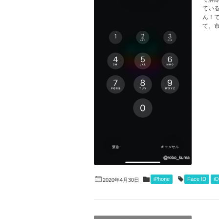
てい
ん！で
て、市
iPhone
Face ID
iO
2020年4月30日