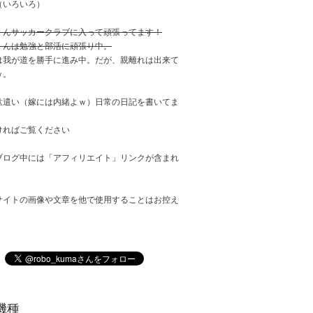
（いろいろ）
くんサッカークラブに入って頑張ってます！
くんは勉強と部活に頑張り中。
は我が道を勝手に進み中。だが、親離れは出来て
ｗ。
駄遣い（嫁には内緒よｗ）日常の日記を書いてま
ければご覧ください
ブログ中には「アフィリエイト」リンクが含まれ
サイトの画像や文章を他で使用することはお控え
。
機種