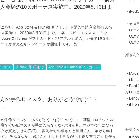
入金額の10％ボーナス実施中。2020年5月3日ま
・iPodC
・カメ
ニ各社、App Store & iTunes ギフトカード購入で購入金額の10％
OLYMP
ス実施中。2020年3月31日まで。 各コンビニエンスストアで
OLYMP
p Store & iTunes ギフトカード バリアブル」購入し応募で10％ボー
OLYMP
ードが貰えるキャンペーンが開催中です。 対...
嫁さん
ボーナス
2020年5月3日まで
App Store & iTunes ギフトカード
・MacB
(15inc
＊Boot
がHD
・Len
んの手作りマスク。ありがとうです(*｀･
・iPhon
)ゞ。
の手作りマスク。ありがとうです(*｀･ω･)ゞ。 新型コロナウイル
影響で安い紙マスクが手に入らなくなって4ヶ月。マジで今年になっ
長男く
クが買えません(TдT)。 鼻炎持ちの嫁さんと長男くん。年がら年中
です。 そんななか、嫁さんがネットを見ながら手作り布マスクを作っ
・iPhon