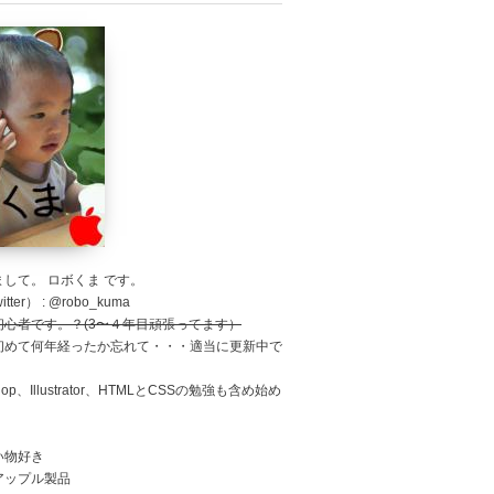
して。 ロボくま です。
tter） : @robo_kuma
初心者です。？(3〜４年目頑張ってます）
初めて何年経ったか忘れて・・・適当に更新中で
shop、Illustrator、HTMLとCSSの勉強も含め始め
。
い物好き
アップル製品