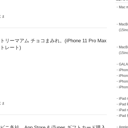
・Mac m
くま
・MacBoo
(15inc
トリーマアム チョコまみれ。(iPhone 11 Pro Max
トレート)
・MacBoo
(15inc
・GAL
・iPhone
・iPhon
・iPho
・iPho
・iPad m
くま
・iPad 
・iPad
・iPa
ビニ各社、App Store & iTunes ギフトカード購入
・Apple