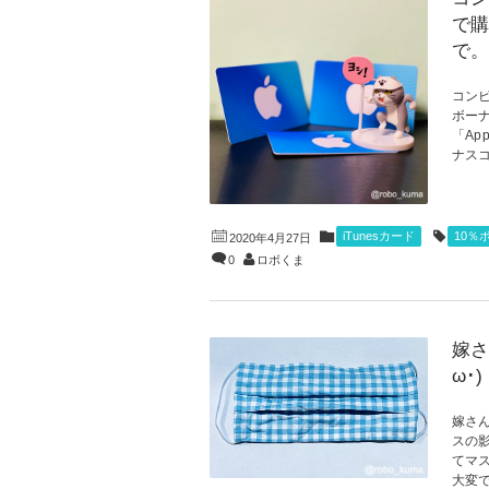
で購
で。
コンビ
ボーナ
「Ap
ナスコ
iTunesカード
10％
2020年4月27日
0
ロボくま
嫁さ
ω･
嫁さん
スの
てマス
大変