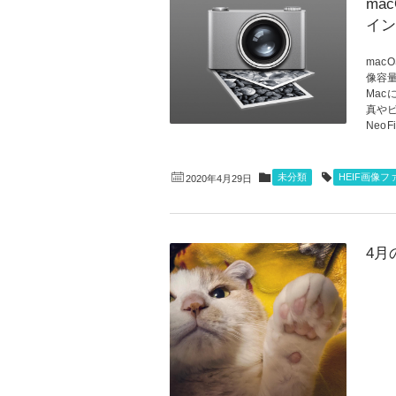
ma
イン
ma
像容
Ma
真や
NeoF
未分類
HEIF画像フ
2020年4月29日
4月の