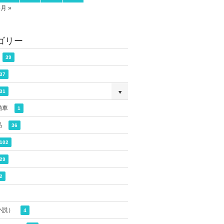
5月 »
ゴリー
39
37
31
動車
1
品
36
102
29
2
小説）
4