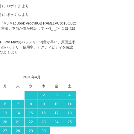
開
に
ロボくま
より
開
に
ぽっくん
より
が「M3 MacBook Proの8GB RAMはPCの16GBに
主張。本当か誰か検証して〜<(_ _)>
に
ほほほ
ne 13 Pro Maxのバッテリー消費が早い。原因追求
リのバッテリー使用率、アクティビティを確認
ぴよ！
より
2020年4月
月
火
水
木
金
土
1
2
3
4
6
7
8
9
10
11
13
14
15
16
17
18
20
21
22
23
24
25
27
28
29
30