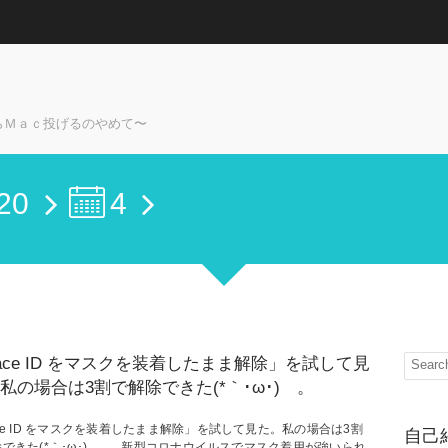
らＭａｃ投げるのやめて〜
20
4
ace ID をマスクを装着したまま解除」を試して見
私の場合は3割で解除できた(*｀･ω･)ゞ。
ce ID をマスクを装着したまま解除」を試して見た。私の場合は3割
自己
できた(*｀･ω･)ゞ。 新型コロナウイルスでマスク着用が強いられ