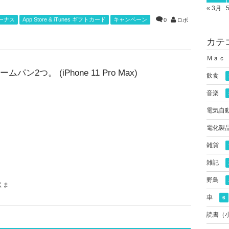
« 3月
ボーナス
App Store & iTunes ギフトカード
キャンペーン
0
ロボ
カテ
Ｍａｃ
ムパン2つ。 (iPhone 11 Pro Max)
飲食
音楽
電気自
電化製
雑貨
雑記
野鳥
くま
車
6
読書（