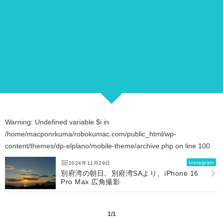
Warning
: Undefined variable $i in
/home/macponrkuma/robokumac.com/public_html/wp-
content/themes/dp-elplano/mobile-theme/archive.php
on line
100
Instagram
2024年11月29日
別府湾の朝日。別府湾SAより、iPhone 16
Pro Max 広角撮影
1/1