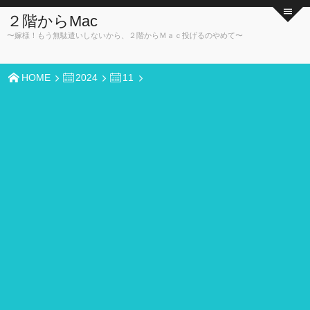
２階からMac
〜嫁様！もう無駄遣いしないから、２階からＭａｃ投げるのやめて〜
HOME
2024
11