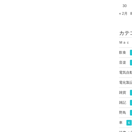
30
« 2月
カテ
Ｍａｃ
飲食
音楽
電気自
電化製
雑貨
雑記
野鳥
車
6