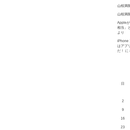
山桜満
山桜満
Apple
相当」と
より
iPho
はアプ
だ！
に
日
2
9
16
23