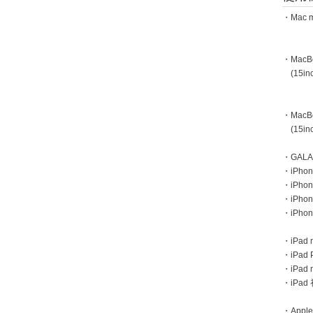
・Mac m
・MacBoo
(15inc
・MacBoo
(15inc
・GAL
・iPhone
・iPhon
・iPho
・iPho
・iPad m
・iPad 
・iPad
・iPa
・Apple