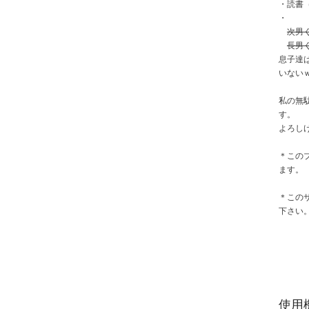
・読書
・
次男
長男
息子達
いない
私の無
す。
よろし
＊この
ます。
＊この
下さい
使用