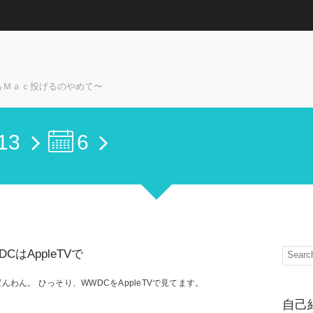
らＭａｃ投げるのやめて〜
13
6
DCはAppleTVで
んわん。 ひっそり、WWDCをAppleTVで見てます。
自己