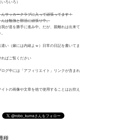
（いろいろ）
くんサッカークラブに入って頑張ってます！
くんは勉強と部活に頑張り中。
は我が道を勝手に進み中。だが、親離れは出来て
ｗ。
駄遣い（嫁には内緒よｗ）日常の日記を書いてま
ければご覧ください
ブログ中には「アフィリエイト」リンクが含まれ
サイトの画像や文章を他で使用することはお控え
。
機種