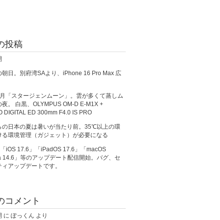
の投稿
開
日。別府湾SAより、iPhone 16 Pro Max 広
満月「スタージェンムーン」。雲が多くて蒸しム
。 白黒、OLYMPUS OM-D E-M1X +
O DIGITAL ED 300mm F4.0 IS PRO
らの日本の夏は暑いが当たり前。35℃以上の環
ける環境管理（ガジェット）が必要になる
、「iOS 17.6」「iPadOS 17.6」「macOS
ma 14.6」等のアップデート配信開始。バグ、セ
ティアップデートです。
のコメント
開
に
ぽっくん
より