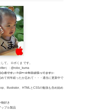
して。 ロボくま です。
tter） : @robo_kuma
初心者です。？(3〜４年目頑張ってます）
初めて何年経ったか忘れて・・・適当に更新中で
shop、Illustrator、HTMLとCSSの勉強も含め始め
。
い物好き
アップル製品