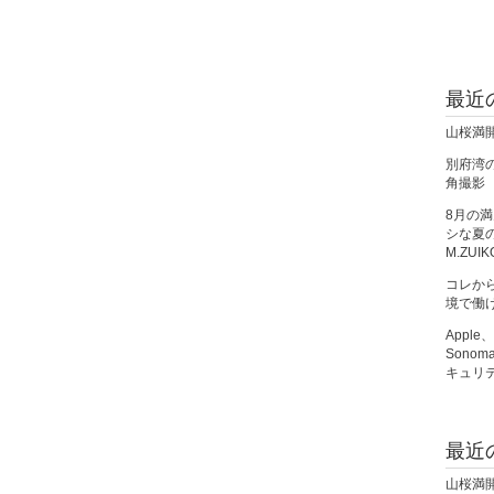
最近
山桜満
別府湾の朝
角撮影
8月の
シな夏の夜
M.ZUIK
コレか
境で働
Apple
Sono
キュリ
最近
山桜満