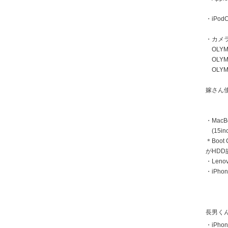
・iPodC
・カメ
OLYMP
OLYMP
OLYMP
嫁さん
・MacB
(15inc
＊Boot
がHD
・Len
・iPhon
長男く
・iPhon