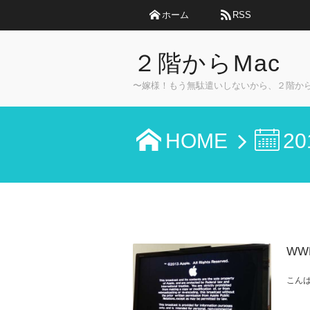
ホーム
RSS
２階からMac
〜嫁様！もう無駄遣いしないから、２階か
HOME
20
WW
こんば