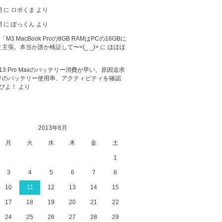
開
に
ロボくま
より
開
に
ぽっくん
より
が「M3 MacBook Proの8GB RAMはPCの16GBに
主張。本当か誰か検証して〜<(_ _)>
に
ほほほ
ne 13 Pro Maxのバッテリー消費が早い。原因追求
リのバッテリー使用率、アクティビティを確認
ぴよ！
より
2013年6月
月
火
水
木
金
土
1
3
4
5
6
7
8
10
11
12
13
14
15
17
18
19
20
21
22
24
25
26
27
28
29