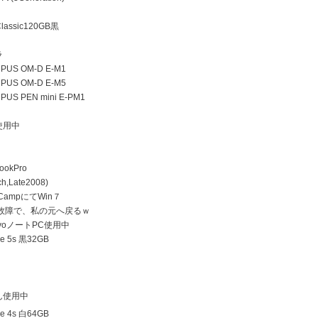
lassic120GB黒
ラ
US OM-D E-M1
US OM-D E-M5
US PEN mini E-PM1
使用中
ookPro
h,Late2008)
 CampにてWin７
D故障で、私の元へ戻るｗ
ovoノートPC使用中
e 5s 黒32GB
ん使用中
e 4s 白64GB