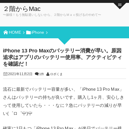
２階からMac
〜嫁様！もう無駄遣いしないから、２階からＭａｃ投げるのやめて〜
HOME
iPhone
iPhone 13 Pro Maxのバッテリー消費が早い。原因
追求はアプリのバッテリー使用率、アクティビティ
を確認だ！
2021年11月2日
1件
ロボくま
流石に最新でバッテリー容量が多い、「iPhone 13 Pro Max」
さんはバッテリーの持ちが良いです。購入し1ヶ月、安心しき
って使用していたら・・・なに？急にバッテリーの減りが早
い(゜ロ゜屮)屮
確実に1日もつ「iPhone 13 Pro Max」が半日でバッテリー残