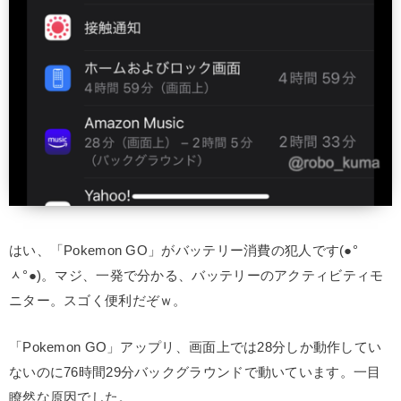
はい、「Pokemon GO」がバッテリー消費の犯人です(●°
ᆺ°●)。マジ、一発で分かる、バッテリーのアクティビティモ
ニター。スゴく便利だぞｗ。
「Pokemon GO」アップリ、画面上では28分しか動作してい
ないのに76時間29分バックグラウンドで動いています。一目
瞭然な原因でした。