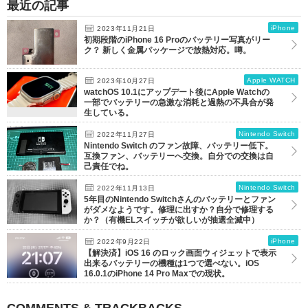
最近の記事
iPhone
2023年11月21日
初期段階のiPhone 16 Proのバッテリー写真がリー
ク？ 新しく金属パッケージで放熱対応。噂。
Apple WATCH
2023年10月27日
watchOS 10.1にアップデート後にApple Watchの
一部でバッテリーの急激な消耗と過熱の不具合が発
生している。
Nintendo Switch
2022年11月27日
Nintendo Switch のファン故障、バッテリー低下。
互換ファン、バッテリーへ交換。自分での交換は自
己責任でね。
Nintendo Switch
2022年11月13日
5年目のNintendo Switchさんのバッテリーとファン
がダメなようです。修理に出すか？自分で修理する
か？（有機ELスイッチが欲しいが抽選全滅中）
iPhone
2022年9月22日
【解決済】iOS 16 のロック画面ウィジェットで表示
出来るバッテリーの機種は1つで選べない。iOS
16.0.1のiPhone 14 Pro Maxでの現状。
COMMENTS & TRACKBACKS