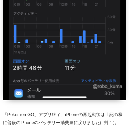
「Pokemon GO」アプリ終了、iPhoneの再起動後は上記の様
に普段のiPhoneのバッテリー消費量に戻りました( ´艸｀)。