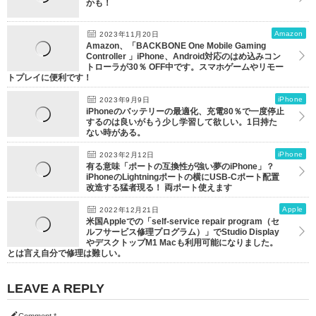
かも！
Amazon
2023年11月20日
Amazon、「BACKBONE One Mobile Gaming
Controller 」iPhone、Android対応のはめ込みコン
トローラが30％ OFF中です。スマホゲームやリモー
トプレイに便利です！
iPhone
2023年9月9日
iPhoneのバッテリーの最適化、充電80％で一度停止
するのは良いがもう少し学習して欲しい。1日持た
ない時がある。
iPhone
2023年2月12日
有る意味「ポートの互換性が強い夢のiPhone」？
iPhoneのLightningポートの横にUSB-Cポート配置
改造する猛者現る！ 両ポート使えます
Apple
2022年12月21日
米国Appleでの「self-service repair program（セ
ルフサービス修理プログラム）」でStudio Display
やデスクトップM1 Macも利用可能になりました。
とは言え自分で修理は難しい。
LEAVE A REPLY
Comment
*