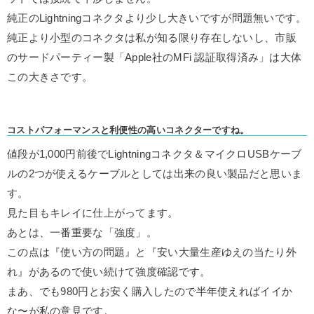
純正のLightningコネクタより少し大きいですが問題無いです。
純正より小型のコネクタは私が知る限り存在しないし、市販
のサードパーティー製「Apple社のMFi 認証取得済み」は大体
この大きさです。
コストパフォーマンスと利便性の高いコネクターですね。
値段が1,000円前後でLightningコネクタ＆マイクロUSBケーブ
ルの2つが使えるケーブルとしては出来の良い製品だと思いま
す。
見た目もキレイに仕上がってます。
あとは、一番重要な「強度」。
この点は『使い方の問題』と『安い大量生産ゆえの当たり外
れ』があるので使い続けて強度確認です。
まあ、でも980円とお安く購入したので半年使えればイイか
な〜が私の意見です。