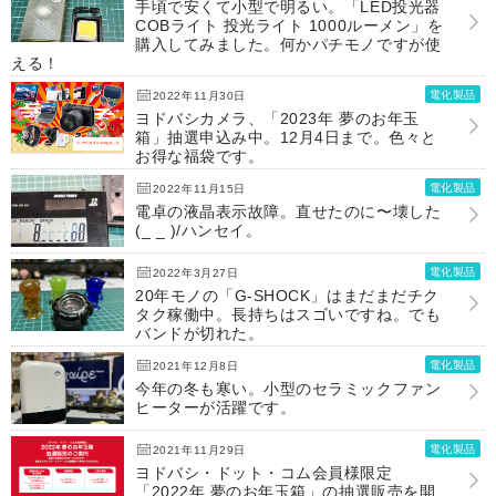
手頃で安くて小型で明るい。「LED投光器
COBライト 投光ライト 1000ルーメン」を
購入してみました。何かパチモノですが使
える！
電化製品
2022年11月30日
ヨドバシカメラ、「2023年 夢のお年玉
箱」抽選申込み中。12月4日まで。色々と
お得な福袋です。
電化製品
2022年11月15日
電卓の液晶表示故障。直せたのに〜壊した
(_ _ )/ハンセイ。
電化製品
2022年3月27日
20年モノの「G-SHOCK」はまだまだチク
タク稼働中。長持ちはスゴいですね。でも
バンドが切れた。
電化製品
2021年12月8日
今年の冬も寒い。小型のセラミックファン
ヒーターが活躍です。
電化製品
2021年11月29日
ヨドバシ・ドット・コム会員様限定
「2022年 夢のお年玉箱」の抽選販売を開