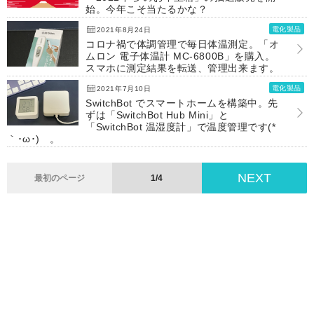
始。今年こそ当たるかな？
電化製品
2021年8月24日
コロナ禍で体調管理で毎日体温測定。「オ
ムロン 電子体温計 MC-6800B」を購入。
スマホに測定結果を転送、管理出来ます。
電化製品
2021年7月10日
SwitchBot でスマートホームを構築中。先
ずは「SwitchBot Hub Mini」と
「SwitchBot 温湿度計」で温度管理です(*
｀･ω･)ゞ。
NEXT
最初のページ
1/4