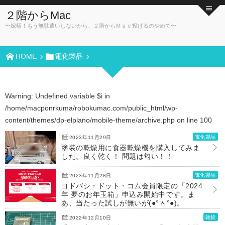
２階からMac
〜嫁様！もう無駄遣いしないから、２階からＭａｃ投げるのやめて〜
HOME
電化製品
Warning
: Undefined variable $i in
/home/macponrkuma/robokumac.com/public_html/wp-
content/themes/dp-elplano/mobile-theme/archive.php
on line
100
電化製品
2023年11月29日
塗装の乾燥用に食器乾燥機を購入してみま
した。良く乾く！ 問題は匂い！！
電化製品
2023年11月28日
ヨドバシ・ドット・コム会員限定の「2024
年 夢のお年玉箱」申込み開始中です。ま
あ、当たった試しが無いが(●°ᆺ°●)。
雑貨
2022年12月10日