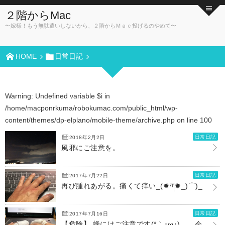
２階からMac
〜嫁様！もう無駄遣いしないから、２階からＭａｃ投げるのやめて〜
HOME
日常日記
Warning
: Undefined variable $i in
/home/macponrkuma/robokumac.com/public_html/wp-
content/themes/dp-elplano/mobile-theme/archive.php
on line
100
日常日記
2018年2月2日
風邪にご注意を。
日常日記
2017年7月22日
再び腫れあがる。痛くて痒い_(✹ཀ✹_)⌒)_
日常日記
2017年7月16日
【危険】 蜂にはご注意です(*｀･ω･)ゞ。今