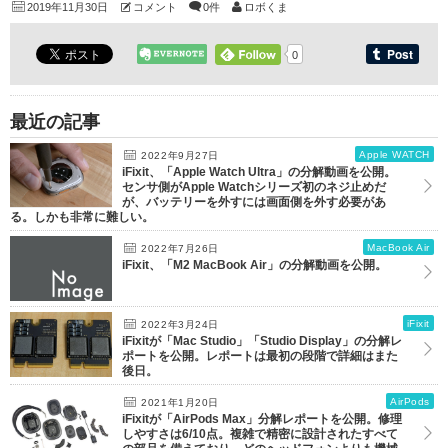
2019年11月30日
コメント
0件
ロボくま
0
最近の記事
Apple WATCH
2022年9月27日
iFixit、「Apple Watch Ultra」の分解動画を公開。
センサ側がApple Watchシリーズ初のネジ止めだ
が、バッテリーを外すには画面側を外す必要があ
る。しかも非常に難しい。
MacBook Air
2022年7月26日
iFixit、「M2 MacBook Air」の分解動画を公開。
iFixit
2022年3月24日
iFixitが「Mac Studio」「Studio Display」の分解レ
ポートを公開。レポートは最初の段階で詳細はまた
後日。
AirPods
2021年1月20日
iFixitが「AirPods Max」分解レポートを公開。修理
しやすさは6/10点。複雑で精密に設計されたすべて