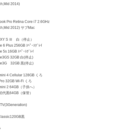
h,Mid 2014)
k Pro Retina Core i7 2.6GHz
h,Mid 2012) サブMac
AXY S Ⅲ 白（停止）
 6 Plus 256GB ｽﾍﾟｰｽｸﾞﾚｲ
e 5s 16GB ｽﾍﾟｰｽｸﾞﾚｲ
ne3GS 32GB 白(停止)
ne3G 32GB 黒(停止)
ini 4 Cellular 128GB くろ
Pro 32GB Wi-Fi くろ
 mini 2 64GB（子供へ）
d 初代黒64GB（保管）
TV(3Generation)
lassic120GB黒
ラ