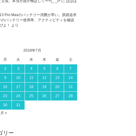
主張。本当か誰か検証して〜<(_ _)>
に
ほほほ
ne 13 Pro Maxのバッテリー消費が早い。原因追求
リのバッテリー使用率、アクティビティを確認
ぴよ！
より
2018年7月
月
火
水
木
金
土
2
3
4
5
6
7
9
10
11
12
13
14
16
17
18
19
20
21
23
24
25
26
27
28
30
31
8月 »
ゴリー