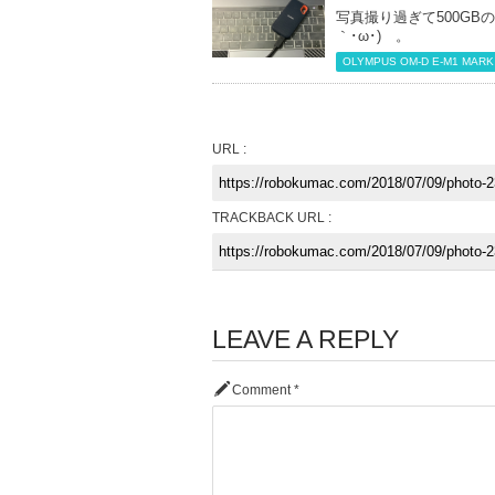
写真撮り過ぎて500GB
｀･ω･)ゞ。
OLYMPUS OM-D E-M1 MARK 
URL :
TRACKBACK URL :
LEAVE A REPLY
Comment
*