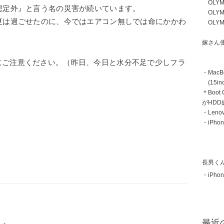
OLYMP
想定外』と言う名の災害が続いています。
OLYMP
夏は過ごせたのに、今ではエアコン無しでは命にかかわ
OLYMP
嫁さん
にご注意ください。（昨日、今日と水分不足で少しフラ
・MacB
(15inc
＊Boot
がHD
・Len
・iPhon
長男く
・iPhon
最近