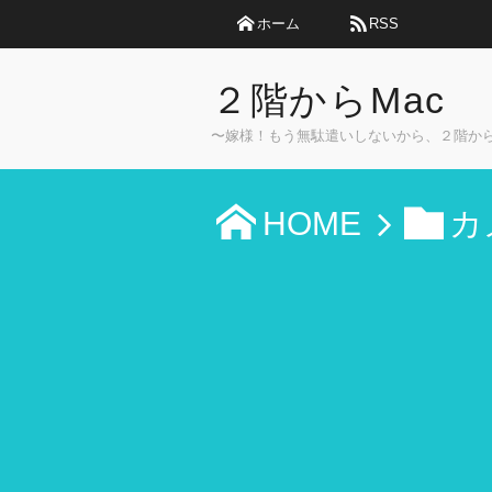
ホーム
RSS
２階からMac
〜嫁様！もう無駄遣いしないから、２階か
HOME
カ