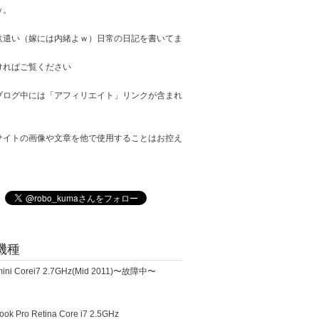
ｗ。
駄遣い（嫁には内緒よｗ）日常の日記を書いてま
ければご覧ください
ブログ中には「アフィリエイト」リンクが含まれ
サイトの画像や文章を他で使用することはお控え
。
機種
ini Corei7 2.7GHz(Mid 2011)〜故障中〜
k Pro Retina Core i7 2.5GHz