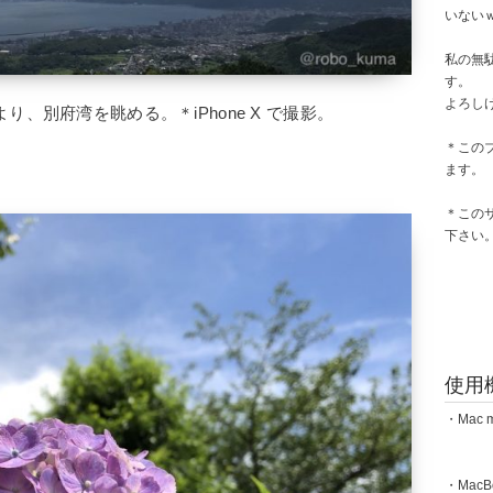
いない
私の無
す。
よろし
、別府湾を眺める。＊iPhone X で撮影。
＊この
ます。
＊この
下さい
使用
・Mac m
・MacBoo