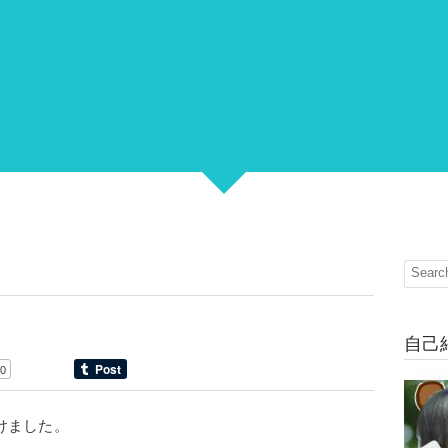
自己
0
明けました。