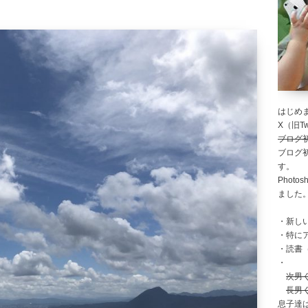
はじめま
X（旧Twi
ブログ
ブログ
す。
Photo
ました
・新し
・特に
・読書
・
次男
長男
息子達