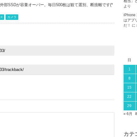
相当」と
の外部SSDが容量オーバー。毎日500枚は観て選別、断捨離です(*
より
iPho
II
カメラ
はアプ
だ！
に
日
1
8
15
22
29
« 6月
カテ