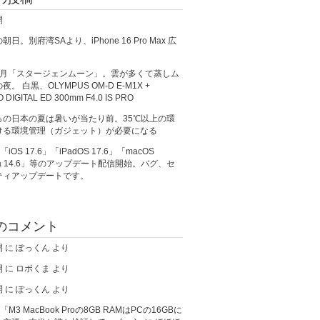
開
日。別府湾SAより、iPhone 16 Pro Max 広
満月「スタージェンムーン」。雲が多くて蒸しム
。 白黒、OLYMPUS OM-D E-M1X +
O DIGITAL ED 300mm F4.0 IS PRO
らの日本の夏は暑いが当たり前。35℃以上の環
ける環境管理（ガジェット）が必要になる
、「iOS 17.6」「iPadOS 17.6」「macOS
ma 14.6」等のアップデート配信開始。バグ、セ
ティアップデートです。
のコメント
開
に
ぽっくん
より
開
に
ロボくま
より
開
に
ぽっくん
より
が「M3 MacBook Proの8GB RAMはPCの16GBに