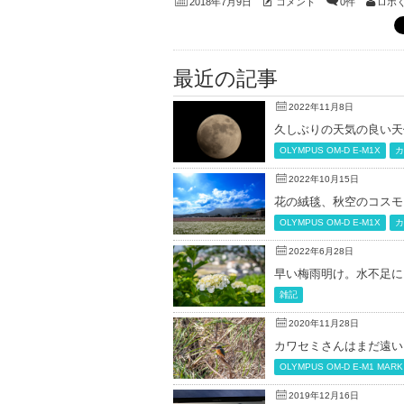
コメント
0件
ロボ
2018年7月9日
最近の記事
2022年11月8日
久しぶりの天気の良い天
OLYMPUS OM-D E-M1X
カ
2022年10月15日
花の絨毯、秋空のコスモ
OLYMPUS OM-D E-M1X
カ
2022年6月28日
早い梅雨明け。水不足に
雑記
2020年11月28日
カワセミさんはまだ遠い
OLYMPUS OM-D E-M1 MARK 
2019年12月16日