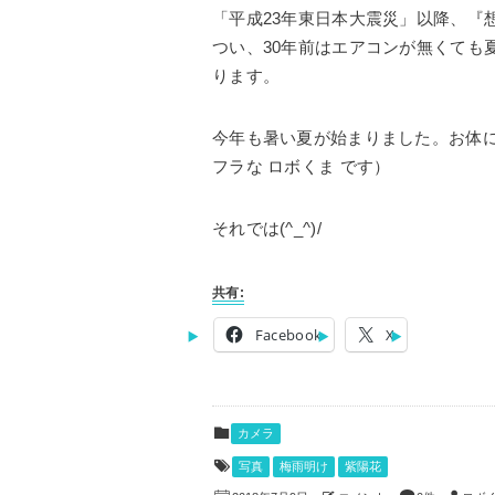
「平成23年東日本大震災」以降、『
つい、30年前はエアコンが無くても
ります。
今年も暑い夏が始まりました。お体
フラな ロボくま です）
それでは(^_^)/
共有:
Facebook
X
カメラ
写真
梅雨明け
紫陽花