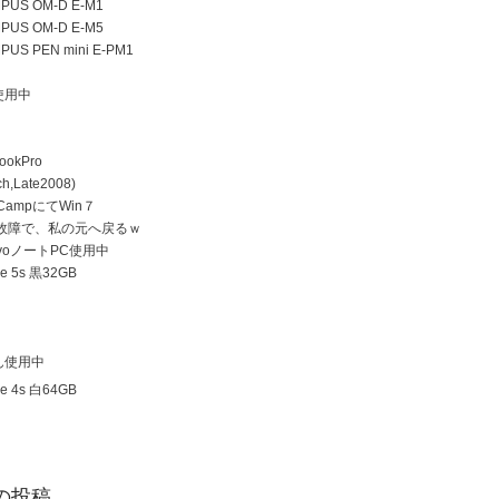
US OM-D E-M1
US OM-D E-M5
US PEN mini E-PM1
使用中
ookPro
h,Late2008)
 CampにてWin７
D故障で、私の元へ戻るｗ
ovoノートPC使用中
e 5s 黒32GB
ん使用中
e 4s 白64GB
の投稿