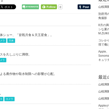
くま
山桜満
0
別府湾の朝
角撮影
8月の
シな夏の夜
M.ZUIK
体ショー、「皆既月食＆天王星食」。
コレか
メラ
天体
境で働
Apple
スを久しぶりに満喫。
Sono
キュリ
メラ
よる農作物や取水制限への影響が心配。
最近
山桜満
山桜満
。
山桜満
II
カメラ
Apple