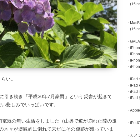
(15inc
・MacBoo
(15inc
・GAL
・iPhone
・iPhon
・iPho
・iPho
くらい。
・iPad m
・iPad 
・iPad
」に引き続き「平成30年7月豪雨」という災害が起きて
・iPa
ない悲しみでいっぱいです。
・Apple
。
週間電気の無い生活をしました（山奥で道が崩れた陸の孤
・iPodC
山の木々が壊滅的に倒れて未だにその傷跡が残っていま
・カメ