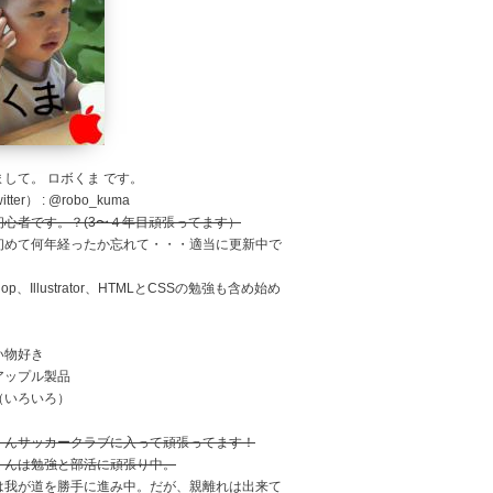
して。 ロボくま です。
tter） : @robo_kuma
初心者です。？(3〜４年目頑張ってます）
初めて何年経ったか忘れて・・・適当に更新中で
shop、Illustrator、HTMLとCSSの勉強も含め始め
。
い物好き
アップル製品
（いろいろ）
くんサッカークラブに入って頑張ってます！
くんは勉強と部活に頑張り中。
は我が道を勝手に進み中。だが、親離れは出来て