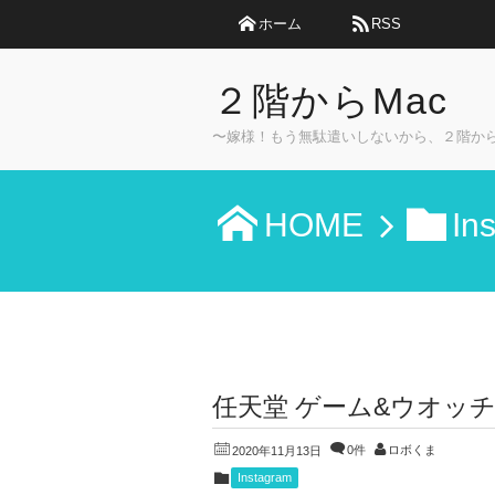
ホーム
RSS
２階からMac
〜嫁様！もう無駄遣いしないから、２階か
HOME
In
任天堂 ゲーム&ウオッ
0件
ロボくま
2020年11月13日
Instagram