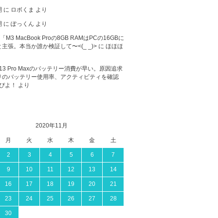
開
に
ロボくま
より
開
に
ぽっくん
より
が「M3 MacBook Proの8GB RAMはPCの16GBに
主張。本当か誰か検証して〜<(_ _)>
に
ほほほ
ne 13 Pro Maxのバッテリー消費が早い。原因追求
リのバッテリー使用率、アクティビティを確認
ぴよ！
より
2020年11月
月
火
水
木
金
土
2
3
4
5
6
7
9
10
11
12
13
14
16
17
18
19
20
21
23
24
25
26
27
28
30