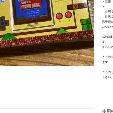
・読書
・
次男
長男
息子達
いない
私の無
す。
よろし
＊この
ます。
＊この
下さい
使用