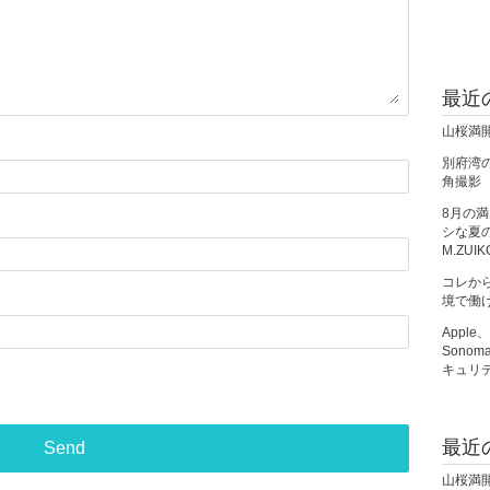
最近
山桜満
別府湾の朝
角撮影
8月の
シな夏の夜
M.ZUIK
コレか
境で働
Apple
Sono
キュリ
最近
山桜満