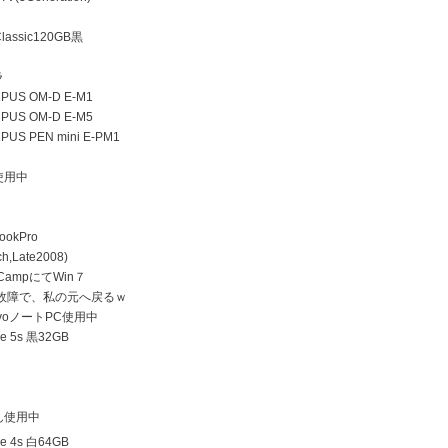
lassic120GB黒
ラ
US OM-D E-M1
US OM-D E-M5
US PEN mini E-PM1
使用中
ookPro
h,Late2008)
 CampにてWin７
D故障で、私の元へ戻るｗ
ovoノートPC使用中
e 5s 黒32GB
ん使用中
e 4s 白64GB