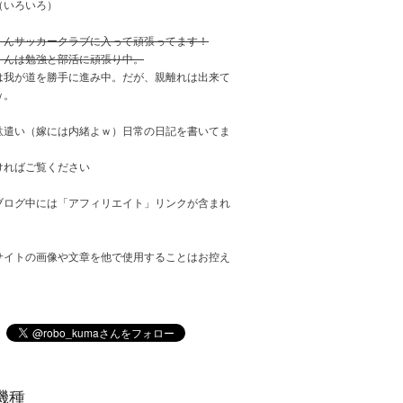
（いろいろ）
くんサッカークラブに入って頑張ってます！
くんは勉強と部活に頑張り中。
は我が道を勝手に進み中。だが、親離れは出来て
ｗ。
駄遣い（嫁には内緒よｗ）日常の日記を書いてま
ければご覧ください
ブログ中には「アフィリエイト」リンクが含まれ
サイトの画像や文章を他で使用することはお控え
。
機種