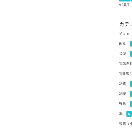
« 10月
カテ
Ｍａｃ
飲食
音楽
電気自
電化製
雑貨
雑記
野鳥
車
6
読書（