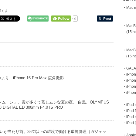
・Mac m
ボくま
0
・MacBoo
(15inc
・MacBoo
(15inc
・GAL
・iPhone
iPhone 16 Pro Max 広角撮影
・iPhon
・iPho
・iPho
ムーン」。雲が多くて蒸しムシな夏の夜。 白黒、OLYMPUS
・iPad m
 DIGITAL ED 300mm F4.0 IS PRO
・iPad 
・iPad
・iPa
いが当たり前。35℃以上の環境で働ける環境管理（ガジェッ
・Apple