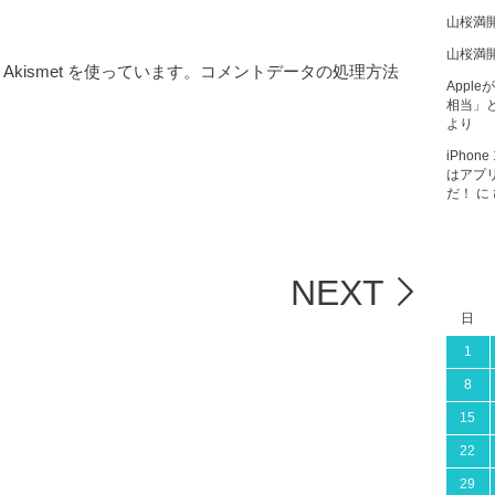
山桜満
山桜満
kismet を使っています。
コメントデータの処理方法
Apple
相当」と
より
iPho
はアプ
だ！
に
NEXT
日
1
8
15
22
29