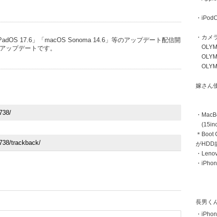
・iPodC
・カメ
「iPadOS 17.6」「macOS Sonoma 14.6」等のアップデート配信開
OLYMP
アップデートです。
OLYMP
OLYMP
嫁さん
・MacB
(15inc
＊Boot
がHD
・Len
・iPhon
長男く
・iPhon