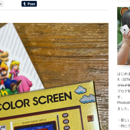
0
はじめま
X（旧Twi
ブログ
ブログ
す。
Photo
ました
・新し
・特に