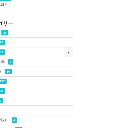
12月 »
ゴリー
39
37
31
動車
1
品
36
102
29
2
小説）
4