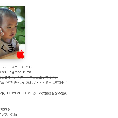
して。 ロボくま です。
tter） : @robo_kuma
初心者です。？(3〜４年目頑張ってます）
初めて何年経ったか忘れて・・・適当に更新中で
shop、Illustrator、HTMLとCSSの勉強も含め始め
。
い物好き
アップル製品