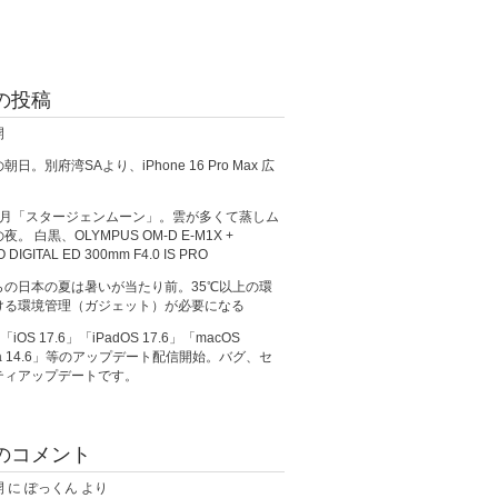
の投稿
開
日。別府湾SAより、iPhone 16 Pro Max 広
満月「スタージェンムーン」。雲が多くて蒸しム
。 白黒、OLYMPUS OM-D E-M1X +
O DIGITAL ED 300mm F4.0 IS PRO
らの日本の夏は暑いが当たり前。35℃以上の環
ける環境管理（ガジェット）が必要になる
、「iOS 17.6」「iPadOS 17.6」「macOS
ma 14.6」等のアップデート配信開始。バグ、セ
ティアップデートです。
のコメント
開
に
ぽっくん
より