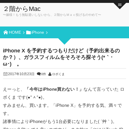
２階からMac
〜嫁様！もう無駄遣いしないから、２階からＭａｃ投げるのやめて〜
HOME
iPhone
iPhone X を予約するつもりだけど（予約出来るの
か？）、ガラスフィルムをそろそろ探そう(*｀･
ω･)ゞ。
2017年10月23日
0件
ロボくま
えーっと、
「今年はiPhone買わない！」
なんて言っていた ロ
ボくま です(●°ᆺ°●)。
すみません、買います。「iPhone X」を予約する気、満々で
す。
諸事情によりiPhoneがもう1台必要になりました( ´艸｀)。