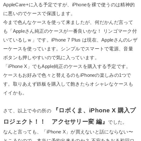
AppleCare+に入る予定ですが、iPhoneを裸で使うのは精神的
に悪いのでケースで保護します。
今まで色んなケースを使って来ましたが、何だかんだ言って
も「Appleさん純正のケースが一番良いかな！ リンゴマーク付
いているしｗ」です。iPhone 7 Plus は現在、Appleさんのレザ
ーケースを使っています。シンプルでスマートで電源、音量
ボタンも押しやすいので気に入っています。
「iPhone X」でもApple純正のケースを購入する予定です。
ケースもお好みで色々と替えるのもiPhoneの楽しみの1つで
す。取りあえず鉄板を購入して飽きたらオシャレなケースも
イイかも。
『ロボくま、iPhone X 購入プ
さて、以上で今の所の
ロジェクト！！ アクセサリー
変
編』
でした。
なんと言っても、「iPhone X」が買えないと話にならない〜
ところなので、本当に予約出来るのか？ 不安をあおる初回ロ