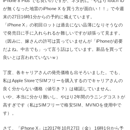
iPhone 8 Plus でも良いのですが、ネタ的に「やはりTouch ID
が無くなった地雷のiPhone X を買う方が面白い！！」で今週
末の27日16時1分からの予約に備えています。
「iPhone X」の初回ロットは過去にない品薄になりそうなの
で発売日に手に入れられるか難しいですが頑張って見ます。
（因みに、嫁さんの許可は貰っていませんが「iPhoneが必要
だよね。中古でも」って言う話はしています。新品を買って
良いとは言われていないｗ）
丁度、各キャリアさんの発売価格も出そろいました。でも、
私はApple StoreでSIMフリーを購入するのでキャリアさんの
良く分からない価格（値引き？）は確認していません。
いや、本当に分かり難いし、やはり2年間のラニングコストが
高すぎです（私はSIMフリーで格安SIM、MVNOを使用中で
す）。
さて、「iPhone X」は2017年10月27日（金） 16時1分から予