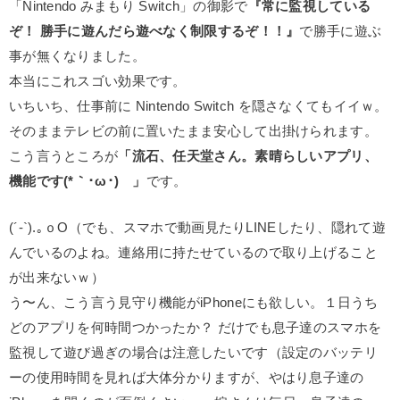
「Nintendo みまもり Switch」の御影で
『常に監視している
ぞ！ 勝手に遊んだら遊べなく制限するぞ！！』
で勝手に遊ぶ
事が無くなりました。
本当にこれスゴい効果です。
いちいち、仕事前に Nintendo Switch を隠さなくてもイイｗ。
そのままテレビの前に置いたまま安心して出掛けられます。
こう言うところが
「流石、任天堂さん。素晴らしいアプリ、
機能です(*｀･ω･)ゞ」
です。
(´-`).｡ｏO（でも、スマホで動画見たりLINEしたり、隠れて遊
んでいるのよね。連絡用に持たせているので取り上げること
が出来ないｗ）
う〜ん、こう言う見守り機能がiPhoneにも欲しい。１日うち
どのアプリを何時間つかったか？ だけでも息子達のスマホを
監視して遊び過ぎの場合は注意したいです（設定のバッテリ
ーの使用時間を見れば大体分かりますが、やはり息子達の