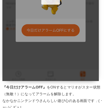
『今日だけアラームOFF』
をONするとマリオがスター状態
（無敵！）になってアラームを解除します。
なかなかニンテンドウさんらしい遊び心のある画面です╭( ･
ㅂ･)و ̑̑ ｸﾞｯ !