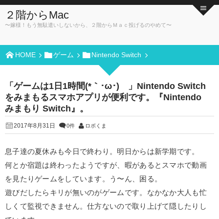
２階からMac
〜嫁様！もう無駄遣いしないから、２階からＭａｃ投げるのやめて〜
HOME
ゲーム
Nintendo Switch
「ゲームは1日1時間(*｀･ω･)ゞ」Nintendo Switch
をみまもるスマホアプリが便利です。『Nintendo
みまもり Switch』。
2017年8月31日
0件
ロボくま
息子達の夏休みも今日で終わり。明日からは新学期です。
何とか宿題は終わったようですが、暇があるとスマホで動画
を見たりゲームをしています。う〜ん、困る。
遊びだしたらキリが無いのがゲームです。なかなか大人も忙
しくて監視できません。仕方ないので取り上げて隠したりし