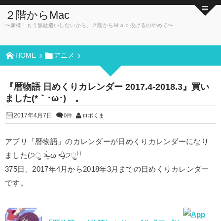
２階からMac
〜嫁様！もう無駄遣いしないから、２階からＭａｃ投げるのやめて〜
HOME
アニメ
『暦物語 日めくりカレンダー 2017.4-2018.3』買い
ました(*｀･ω･)ゞ。
2017年4月7日
0件
ロボくま
アプリ「暦物語」のカレンダーが日めくりカレンダーになり
ました(੭ु ˃̶͈̀ ω ˂̶͈́)੭ु⁾⁾
375日、2017年4月から2018年3月までの日めくりカレンダー
です。