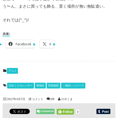
う〜ん、まさに買っても飾る、置く場所が無い無駄遣い。
それでは(^_^)/
共有:
Facebook
X
アニメ
日めくりカレンダー
暦物語
西尾維新
＜物語＞シリーズ
2017年4月7日
コメント
0件
ロボくま
0