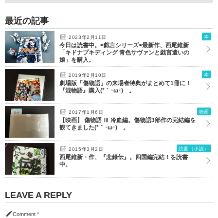
最近の記事
本
2023年2月11日
今日は読書中。<戯言シリーズ>最新作、西尾維新
「キドナプキディング 青色サヴァンと戯言遣いの
娘」を購入。
本
2019年2月10日
劇場版「傷物語」の来場者特典がまとめて1冊に！
『混物語』購入(*｀･ω･)ゞ。
映画
2017年1月6日
【映画】 傷物語 Ⅲ 冷血編。傷物語3部作の完結編を
観てきました(*｀･ω･)ゞ。
読書（小説）
2015年3月2日
西尾維新・作、『悲録伝』。四国編完結！を読書
中。
LEAVE A REPLY
Comment
*