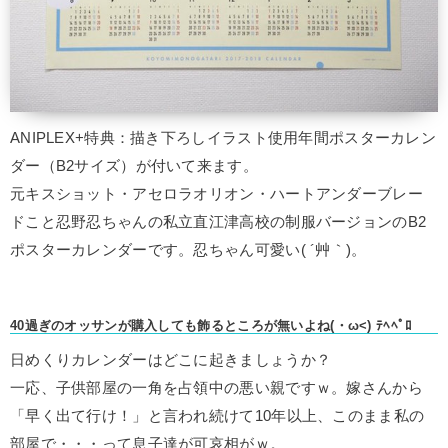
ANIPLEX+特典：描き下ろしイラスト使用年間ポスターカレン
ダー（B2サイズ）が付いて来ます。
元キスショット・アセロラオリオン・ハートアンダーブレー
ドこと忍野忍ちゃんの私立直江津高校の制服バージョンのB2
ポスターカレンダーです。忍ちゃん可愛い( ´艸｀)。
40過ぎのオッサンが購入しても飾るところが無いよね(・ω<) ﾃﾍﾍﾟﾛ
日めくりカレンダーはどこに起きましょうか？
一応、子供部屋の一角を占領中の悪い親ですｗ。嫁さんから
「早く出て行け！」と言われ続けて10年以上、このまま私の
部屋で・・・って息子達が可哀相がｗ。