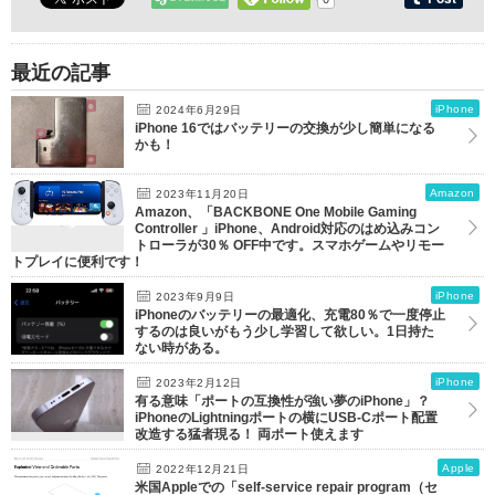
最近の記事
iPhone
2024年6月29日
iPhone 16ではバッテリーの交換が少し簡単になる
かも！
Amazon
2023年11月20日
Amazon、「BACKBONE One Mobile Gaming
Controller 」iPhone、Android対応のはめ込みコン
トローラが30％ OFF中です。スマホゲームやリモー
トプレイに便利です！
iPhone
2023年9月9日
iPhoneのバッテリーの最適化、充電80％で一度停止
するのは良いがもう少し学習して欲しい。1日持た
ない時がある。
iPhone
2023年2月12日
有る意味「ポートの互換性が強い夢のiPhone」？
iPhoneのLightningポートの横にUSB-Cポート配置
改造する猛者現る！ 両ポート使えます
Apple
2022年12月21日
米国Appleでの「self-service repair program（セ