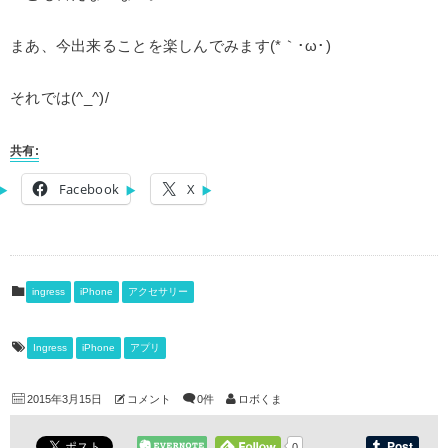
まあ、今出来ることを楽しんでみます(*｀･ω･)ゞ
それでは(^_^)/
共有:
Facebook
X
ingress
iPhone
アクセサリー
Ingress
iPhone
アプリ
2015年3月15日
コメント
0件
ロボくま
0