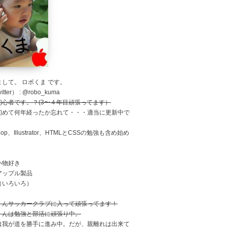
して。 ロボくま です。
tter） : @robo_kuma
初心者です。？(3〜４年目頑張ってます）
初めて何年経ったか忘れて・・・適当に更新中で
shop、Illustrator、HTMLとCSSの勉強も含め始め
。
い物好き
アップル製品
（いろいろ）
くんサッカークラブに入って頑張ってます！
くんは勉強と部活に頑張り中。
は我が道を勝手に進み中。だが、親離れは出来て