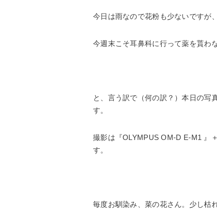
今日は雨なので花粉も少ないですが、明
今週末こそ耳鼻科に行って薬を貰わ
と、言う訳で（何の訳？）本日の写
す。
撮影は『OLYMPUS OM-D E-M1 』＋『M
す。
毎度お馴染み、菜の花さん。少し枯