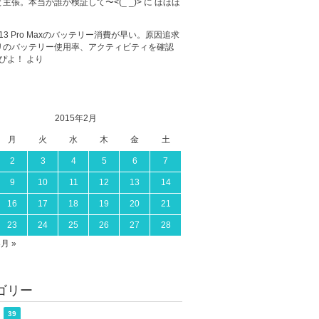
主張。本当か誰か検証して〜<(_ _)>
に
ほほほ
ne 13 Pro Maxのバッテリー消費が早い。原因追求
リのバッテリー使用率、アクティビティを確認
ぴよ！
より
2015年2月
月
火
水
木
金
土
2
3
4
5
6
7
9
10
11
12
13
14
16
17
18
19
20
21
23
24
25
26
27
28
3月 »
ゴリー
39