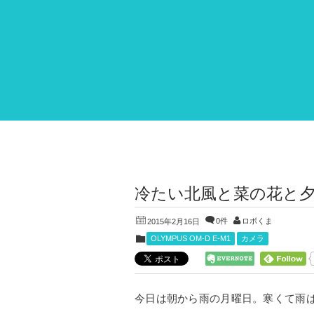
冷たい北風と菜の花と
0件
ロボくま
2015年2月16日
OLYMPUS OM-D E-M1
カメラ
今日は朝から雨の月曜日。寒くて雨