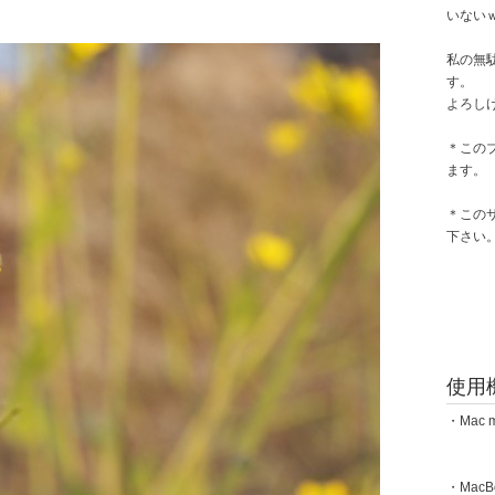
いない
私の無
す。
よろし
＊この
ます。
＊この
下さい
使用
・Mac m
・MacBoo