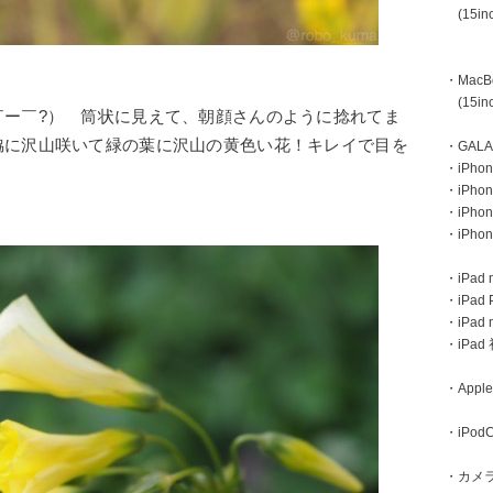
(15inc
・MacBoo
(15inc
￣ー￣?） 筒状に見えて、朝顔さんのように捻れてま
脇に沢山咲いて緑の葉に沢山の黄色い花！キレイで目を
・GAL
・iPhone
・iPhon
・iPho
・iPho
・iPad m
・iPad 
・iPad
・iPa
・Apple
・iPodC
・カメ