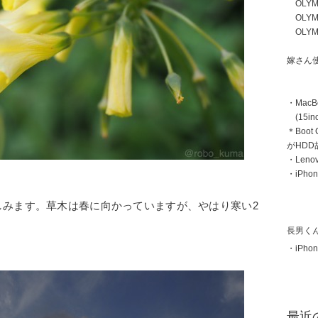
OLYMP
OLYMP
OLYMP
嫁さん
・MacB
(15inc
＊Boot
がHD
・Len
・iPhon
しみます。草木は春に向かっていますが、やはり寒い2
長男く
・iPhon
最近