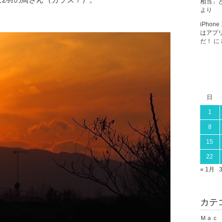
2羽の鳥さん（カラス？）。
相当」と
より
iPho
はアプ
だ！
に
日
1
8
15
22
« 1月
カテ
Ｍａｃ