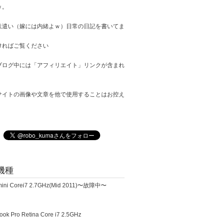
ｗ。
駄遣い（嫁には内緒よｗ）日常の日記を書いてま
ければご覧ください
ブログ中には「アフィリエイト」リンクが含まれ
サイトの画像や文章を他で使用することはお控え
。
機種
ini Corei7 2.7GHz(Mid 2011)〜故障中〜
k Pro Retina Core i7 2.5GHz