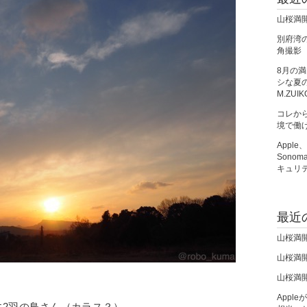
山桜満
別府湾の朝
角撮影
8月の
シな夏の夜
M.ZUIK
コレか
境で働
Apple
Sono
キュリ
最近
山桜満
山桜満
山桜満
Apple