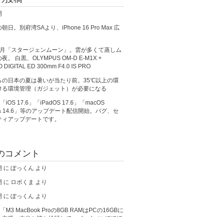
開
日。別府湾SAより、iPhone 16 Pro Max 広
満月「スタージェンムーン」。雲が多くて蒸しム
。 白黒、OLYMPUS OM-D E-M1X +
O DIGITAL ED 300mm F4.0 IS PRO
らの日本の夏は暑いが当たり前。35℃以上の環
ける環境管理（ガジェット）が必要になる
、「iOS 17.6」「iPadOS 17.6」「macOS
ma 14.6」等のアップデート配信開始。バグ、セ
ティアップデートです。
のコメント
開
に
ぽっくん
より
開
に
ロボくま
より
開
に
ぽっくん
より
が「M3 MacBook Proの8GB RAMはPCの16GBに