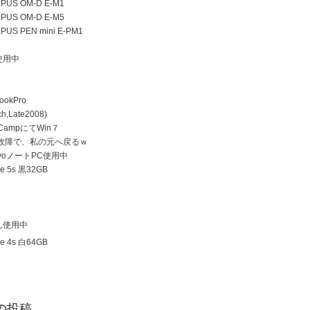
US OM-D E-M1
US OM-D E-M5
US PEN mini E-PM1
使用中
ookPro
h,Late2008)
 CampにてWin７
D故障で、私の元へ戻るｗ
ovoノートPC使用中
e 5s 黒32GB
ん使用中
e 4s 白64GB
の投稿