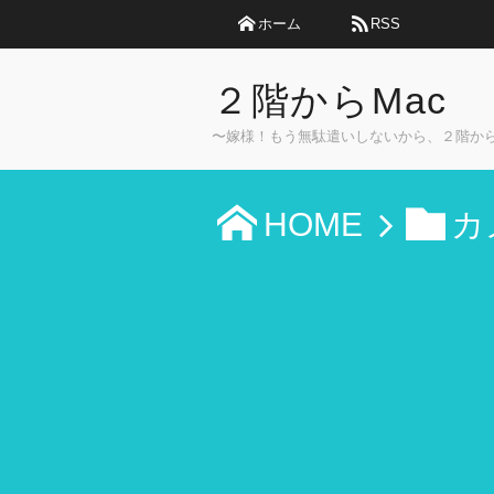
ホーム
RSS
２階からMac
〜嫁様！もう無駄遣いしないから、２階か
HOME
カ