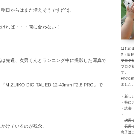
日からはまた増えそうです(^^;)。
なければ・・・間に合わない！
はじめま
X（旧Twi
真は先週、次男くんとランニング中に撮影した写真で
ブログ
ブログ
す。
Photo
ました
.ZUIKO DIGITAL ED 12-40mm F2.8 PRO』で
・新し
・特に
・読書
・
次男
れかけているのが残念。
長男
息子達