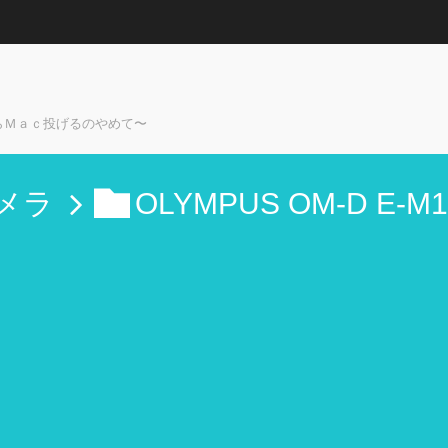
らＭａｃ投げるのやめて〜
メラ
OLYMPUS OM-D E-M1