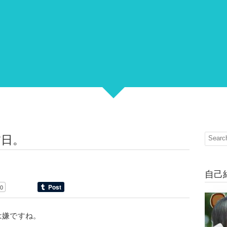
夕日。
自己
0
は嫌ですね。