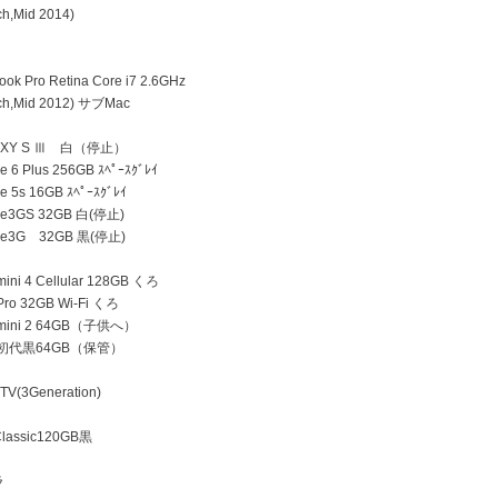
h,Mid 2014)
k Pro Retina Core i7 2.6GHz
h,Mid 2012) サブMac
AXY S Ⅲ 白（停止）
 6 Plus 256GB ｽﾍﾟｰｽｸﾞﾚｲ
e 5s 16GB ｽﾍﾟｰｽｸﾞﾚｲ
ne3GS 32GB 白(停止)
ne3G 32GB 黒(停止)
ini 4 Cellular 128GB くろ
Pro 32GB Wi-Fi くろ
 mini 2 64GB（子供へ）
d 初代黒64GB（保管）
TV(3Generation)
lassic120GB黒
ラ