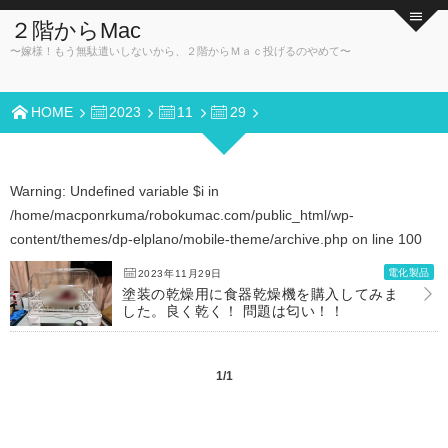
２階からMac
〜嫁様！もう無駄遣いしないから、２階からＭａｃ投げるのやめて〜
HOME
2023
11
29
Warning
: Undefined variable $i in
/home/macponrkuma/robokumac.com/public_html/wp-
content/themes/dp-elplano/mobile-theme/archive.php
on line
100
電化製品
2023年11月29日
塗装の乾燥用に食器乾燥機を購入してみま
した。良く乾く！ 問題は匂い！！
1/1