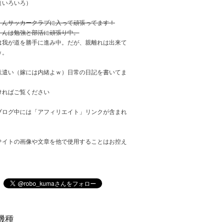
（いろいろ）
くんサッカークラブに入って頑張ってます！
くんは勉強と部活に頑張り中。
は我が道を勝手に進み中。だが、親離れは出来て
ｗ。
駄遣い（嫁には内緒よｗ）日常の日記を書いてま
ければご覧ください
ブログ中には「アフィリエイト」リンクが含まれ
サイトの画像や文章を他で使用することはお控え
。
機種