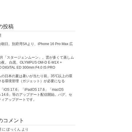
の投稿
開
日。別府湾SAより、iPhone 16 Pro Max 広
満月「スタージェンムーン」。雲が多くて蒸しム
。 白黒、OLYMPUS OM-D E-M1X +
O DIGITAL ED 300mm F4.0 IS PRO
らの日本の夏は暑いが当たり前。35℃以上の環
ける環境管理（ガジェット）が必要になる
、「iOS 17.6」「iPadOS 17.6」「macOS
ma 14.6」等のアップデート配信開始。バグ、セ
ティアップデートです。
のコメント
開
に
ぽっくん
より