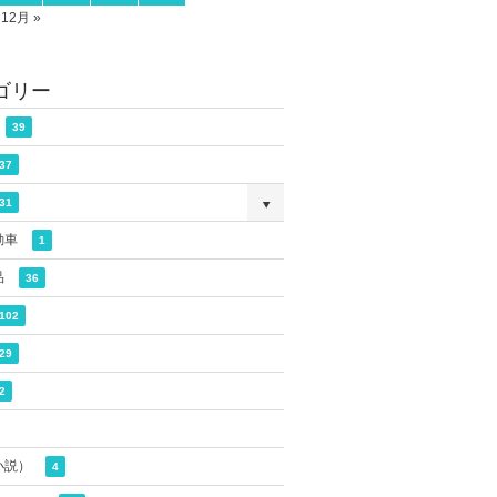
12月 »
ゴリー
39
37
31
動車
1
品
36
102
29
2
小説）
4