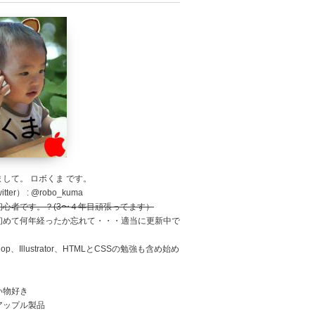
して。 ロボくま です。
tter） : @robo_kuma
初心者です。？(3〜４年目頑張ってます）
初めて何年経ったか忘れて・・・適当に更新中で
shop、Illustrator、HTMLとCSSの勉強も含め始め
。
い物好き
アップル製品