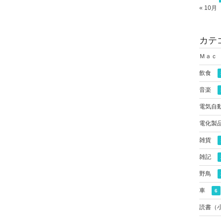
« 10月
カテ
Ｍａｃ
飲食
音楽
電気自
電化製
雑貨
雑記
野鳥
車
6
読書（