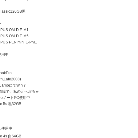
lassic120GB黒
ラ
US OM-D E-M1
US OM-D E-M5
US PEN mini E-PM1
使用中
ookPro
h,Late2008)
 CampにてWin７
D故障で、私の元へ戻るｗ
ovoノートPC使用中
e 5s 黒32GB
ん使用中
e 4s 白64GB