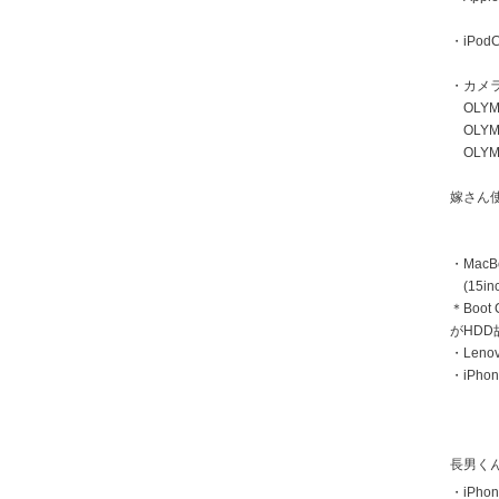
・iPodC
・カメ
OLYMP
OLYMP
OLYMP
嫁さん
・MacB
(15inc
＊Boot
がHD
・Len
・iPhon
長男く
・iPhon