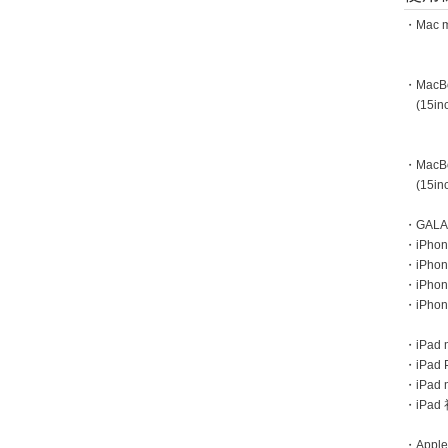
・Mac m
・MacBoo
(15inc
・MacBoo
(15inc
・GAL
・iPhone
・iPhon
・iPho
・iPho
・iPad m
・iPad 
・iPad
・iPa
・Apple