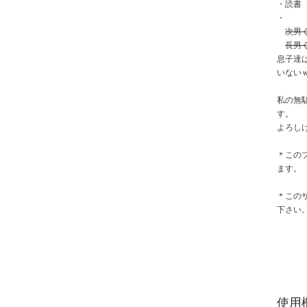
・読書
・
次男
長男
息子達
いない
私の無
す。
よろし
＊この
ます。
＊この
下さい
使用