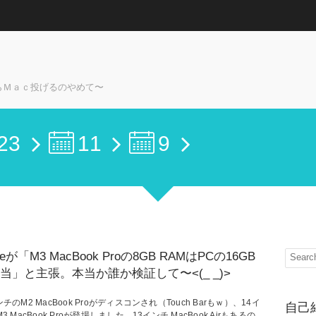
らＭａｃ投げるのやめて〜
23
11
9
leが「M3 MacBook Proの8GB RAMはPCの16GB
当」と主張。本当か誰か検証して〜<(_ _)>
ンチのM2 MacBook Proがディスコンされ（Touch Barもｗ）、14イ
自己
M3 MacBook Proが登場しました。13インチ MacBook Airもあるの