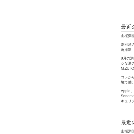
最近
山桜満
別府湾の朝
角撮影
8月の
シな夏の夜
M.ZUIK
コレか
境で働
Apple
Sono
キュリ
最近
山桜満