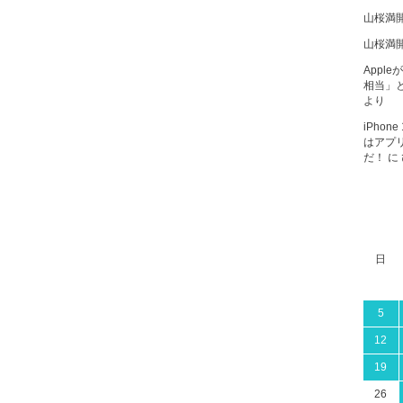
山桜満
山桜満
Apple
相当」と
より
iPho
はアプ
だ！
に
日
5
12
19
26