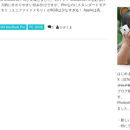
イズ的に分かりやすい住み分けですが、Proなのにスタンダードモデ
モリ（ユニファイドメモリ）が8GBは少なすぎる！ Appleは高...
M3 MacBook Pro
PC 16GB
1
ロボくま
はじめま
X（旧Twi
ブログ
ブログ
す。
Photo
ました
・新し
・特に