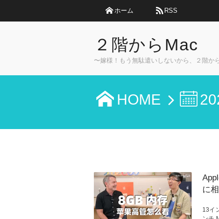
ホーム
RSS
２階からMac
〜嫁様！もう無駄遣いしないから、２階か
HOME
20
App
に相
13イ
ンチ 