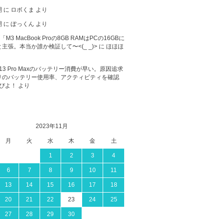
開
に
ロボくま
より
開
に
ぽっくん
より
が「M3 MacBook Proの8GB RAMはPCの16GBに
主張。本当か誰か検証して〜<(_ _)>
に
ほほほ
ne 13 Pro Maxのバッテリー消費が早い。原因追求
リのバッテリー使用率、アクティビティを確認
ぴよ！
より
2023年11月
月
火
水
木
金
土
1
2
3
4
6
7
8
9
10
11
13
14
15
16
17
18
20
21
22
23
24
25
27
28
29
30