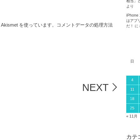
相当」と
より
iPho
はアプ
kismet を使っています。
コメントデータの処理方法
だ！
に
日
4
NEXT
11
18
25
« 11月
カテ