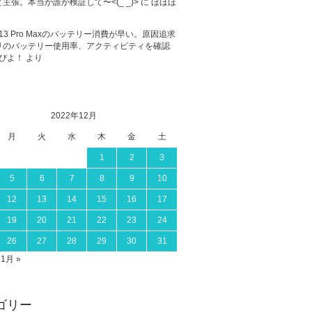
主張。本当か誰か検証して〜<(_ _)>
に
ほほほ
ne 13 Pro Maxのバッテリー消費が早い。原因追求
リのバッテリー使用率、アクティビティを確認
ぴよ！
より
2022年12月
月
火
水
木
金
土
1
2
3
5
6
7
8
9
10
12
13
14
15
16
17
19
20
21
22
23
24
26
27
28
29
30
31
1月 »
ゴリー