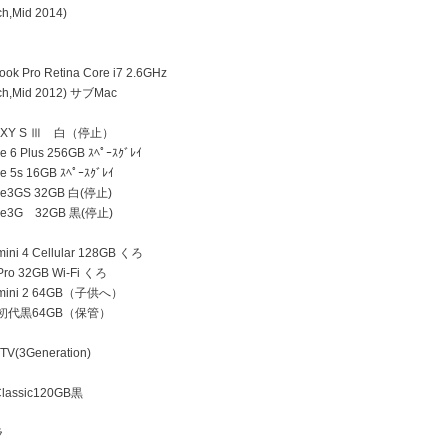
h,Mid 2014)
k Pro Retina Core i7 2.6GHz
h,Mid 2012) サブMac
AXY S Ⅲ 白（停止）
 6 Plus 256GB ｽﾍﾟｰｽｸﾞﾚｲ
e 5s 16GB ｽﾍﾟｰｽｸﾞﾚｲ
ne3GS 32GB 白(停止)
ne3G 32GB 黒(停止)
ini 4 Cellular 128GB くろ
Pro 32GB Wi-Fi くろ
 mini 2 64GB（子供へ）
d 初代黒64GB（保管）
TV(3Generation)
lassic120GB黒
ラ