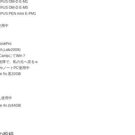
US OM-D E-M1
US OM-D E-M5
US PEN mini E-PM1
使用中
ookPro
h,Late2008)
 CampにてWin７
D故障で、私の元へ戻るｗ
ovoノートPC使用中
e 5s 黒32GB
ん使用中
e 4s 白64GB
の投稿