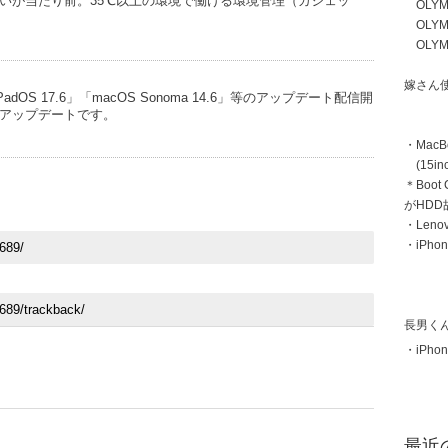
いが当たり前。35℃以上の環境で働ける環境管理（ガジェッ
OLYMP
OLYMP
OLYMP
嫁さん
「iPadOS 17.6」「macOS Sonoma 14.6」等のアップデート配信開
アップデートです。
・MacB
(15inc
＊Boot
がHD
・Len
・iPhon
長男く
・iPhon
最近