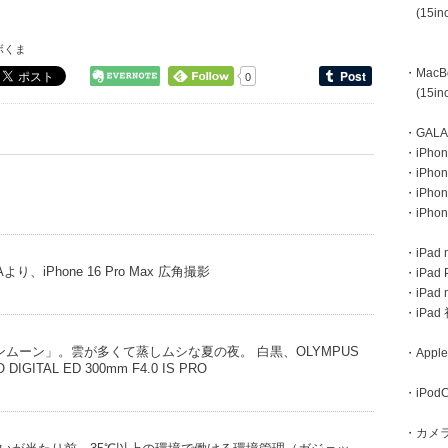
(15inc
ボくま
・MacBoo
0
(15inc
・GAL
・iPhone
・iPhon
・iPho
・iPho
・iPad m
iPhone 16 Pro Max 広角撮影
・iPad 
・iPad
・iPa
ムーン」。雲が多くて蒸しムシな夏の夜。 白黒、OLYMPUS
・Apple
 DIGITAL ED 300mm F4.0 IS PRO
・iPodC
・カメ