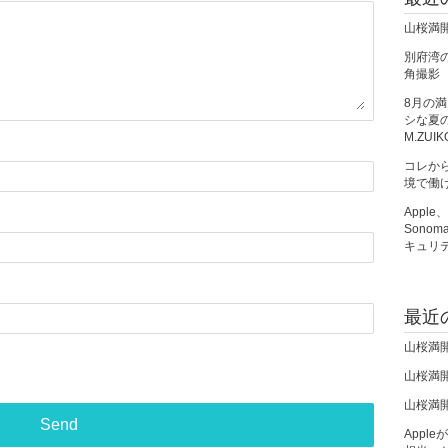
山桜満
別府湾の朝
角撮影
8月の
シな夏の夜
M.ZUIK
コレか
境で働
Apple
Sono
キュリ
最近
山桜満
山桜満
山桜満
Apple