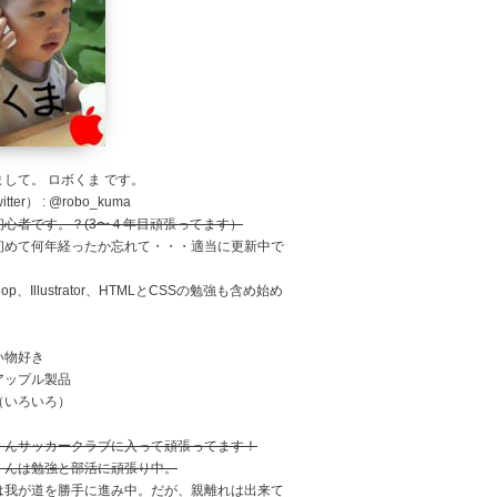
して。 ロボくま です。
tter） : @robo_kuma
初心者です。？(3〜４年目頑張ってます）
初めて何年経ったか忘れて・・・適当に更新中で
shop、Illustrator、HTMLとCSSの勉強も含め始め
。
い物好き
アップル製品
（いろいろ）
くんサッカークラブに入って頑張ってます！
くんは勉強と部活に頑張り中。
は我が道を勝手に進み中。だが、親離れは出来て