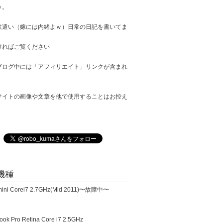
ｗ。
駄遣い（嫁には内緒よｗ）日常の日記を書いてま
ければご覧ください
ブログ中には「アフィリエイト」リンクが含まれ
サイトの画像や文章を他で使用することはお控え
。
機種
ini Corei7 2.7GHz(Mid 2011)〜故障中〜
k Pro Retina Core i7 2.5GHz