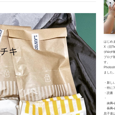
はじめま
X（旧Twi
ブログ
ブログ
す。
Photo
ました
・新し
・特に
・読書
・
次男
長男
息子達