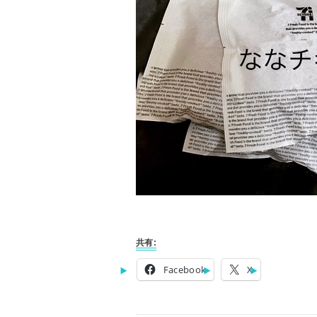
共有:
Facebook
X