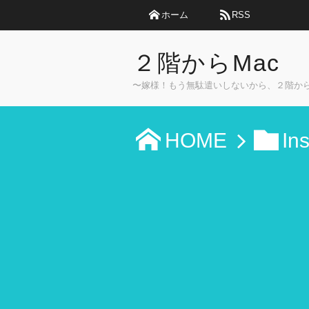
ホーム
RSS
２階からMac
〜嫁様！もう無駄遣いしないから、２階か
HOME
In