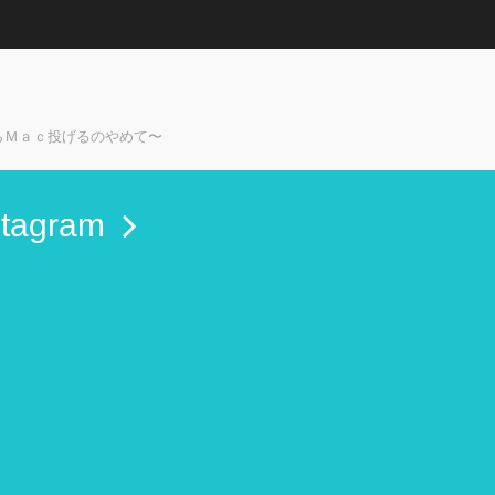
らＭａｃ投げるのやめて〜
stagram