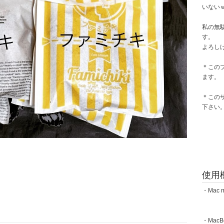
いない
私の無
す。
よろし
＊この
ます。
＊この
下さい
使用
・Mac m
・MacBoo