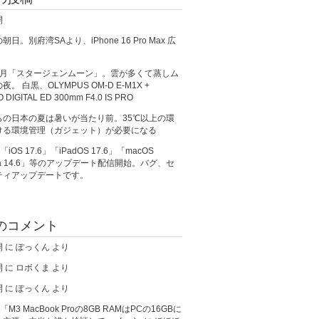
開
日。別府湾SAより、iPhone 16 Pro Max 広
満月「スタージェンムーン」。雲が多くて蒸しム
。 白黒、OLYMPUS OM-D E-M1X +
O DIGITAL ED 300mm F4.0 IS PRO
らの日本の夏は暑いが当たり前。35℃以上の環
ける環境管理（ガジェット）が必要になる
、「iOS 17.6」「iPadOS 17.6」「macOS
ma 14.6」等のアップデート配信開始。バグ、セ
ティアップデートです。
のコメント
開
に
ぽっくん
より
開
に
ロボくま
より
開
に
ぽっくん
より
が「M3 MacBook Proの8GB RAMはPCの16GBに