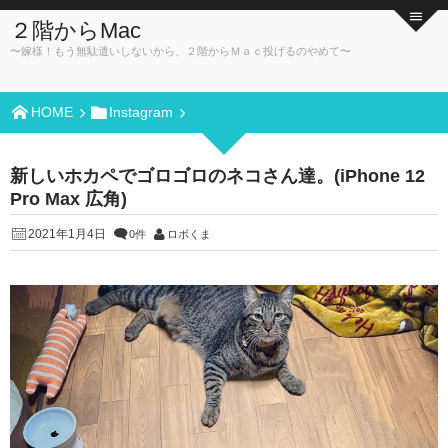
２階からMac
〜嫁様！もう無駄遣いしないから、２階からＭａｃ投げるのやめて〜
HOME
Instagram
新しいホカペでゴロゴロのネコさん達。(iPhone 12
Pro Max 広角)
2021年1月4日
0件
ロボくま