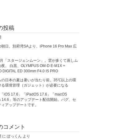
の投稿
開
日。別府湾SAより、iPhone 16 Pro Max 広
満月「スタージェンムーン」。雲が多くて蒸しム
。 白黒、OLYMPUS OM-D E-M1X +
O DIGITAL ED 300mm F4.0 IS PRO
らの日本の夏は暑いが当たり前。35℃以上の環
ける環境管理（ガジェット）が必要になる
、「iOS 17.6」「iPadOS 17.6」「macOS
ma 14.6」等のアップデート配信開始。バグ、セ
ティアップデートです。
のコメント
開
に
ぽっくん
より