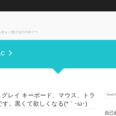
らＭａｃ投げるのやめて〜
c
ペースグレイ キーボード、マウス、トラ
す。黒くて欲しくなる(*｀･ω･)ゞ
自己