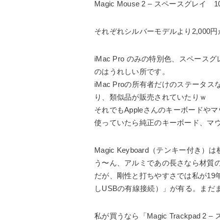
Magic Mouse 2 – スペースグレイ 10
それぞれシルバーモデルより2,000円
iMac Pro のみの特別色、スペ
のはうれしい所です。
iMac Proの所有者だけのステー
り、類似品が販売されていたりｗ
それでもAppleさんのキーボードや
使っていたら純正のキーボード、マ
Magic Keyboard（テンキー
う〜ん、アルミであの長さなら材質の強
だが、剛性と打ちやすさでは私が19年使っ
しUSBの有線接続）」が有る。まだまだ
私が買うなら「Magic Trackpad 2 