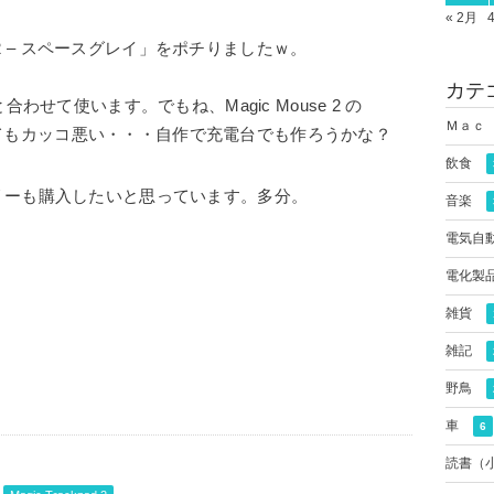
« 2月
e 2 – スペースグレイ」をポチりましたｗ。
カテ
イ と合わせて使います。でもね、Magic Mouse 2 の
Ｍａｃ
法がとてもカッコ悪い・・・自作で充電台でも作ろうかな？
飲食
リーも購入したいと思っています。多分。
音楽
電気自
電化製
雑貨
雑記
野鳥
車
6
読書（