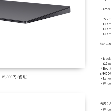
・iPodC
・カメ
OLYMP
OLYMP
OLYMP
嫁さん
・MacB
(15inc
＊Boot
がHD
15,800円 (税別)
・Len
・iPhon
長男く
・iPhon