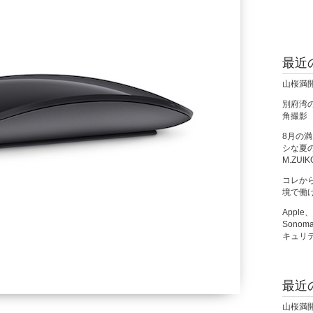
最近
山桜満
別府湾の朝
角撮影
8月の
シな夏の夜
M.ZUIK
コレか
境で働
Apple
Sono
キュリ
最近
山桜満