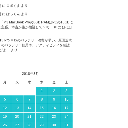
開
に
ロボくま
より
開
に
ぽっくん
より
が「M3 MacBook Proの8GB RAMはPCの16GBに
主張。本当か誰か検証して〜<(_ _)>
に
ほほほ
ne 13 Pro Maxのバッテリー消費が早い。原因追求
リのバッテリー使用率、アクティビティを確認
ぴよ！
より
2018年3月
月
火
水
木
金
土
1
2
3
5
6
7
8
9
10
12
13
14
15
16
17
19
20
21
22
23
24
26
27
28
29
30
31