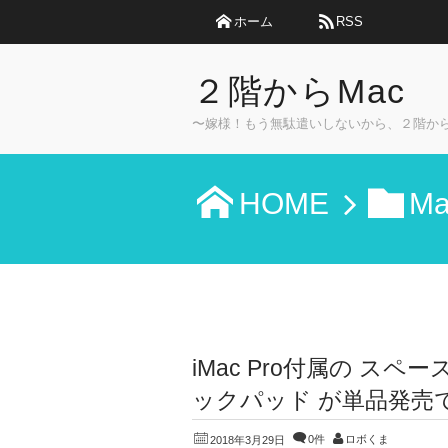
ホーム
RSS
２階からMac
〜嫁様！もう無駄遣いしないから、２階か
HOME
Ma
iMac Pro付属の ス
ックパッド が単品発売で
0件
ロボくま
2018年3月29日