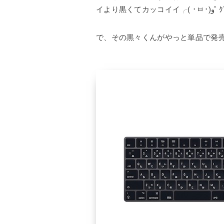
イより黒くて
で、その黒々くんがやっと単品で発