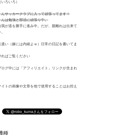
（いろいろ）
くんサッカークラブに入って頑張ってます！
くんは勉強と部活に頑張り中。
は我が道を勝手に進み中。だが、親離れは出来て
ｗ。
駄遣い（嫁には内緒よｗ）日常の日記を書いてま
ければご覧ください
ブログ中には「アフィリエイト」リンクが含まれ
サイトの画像や文章を他で使用することはお控え
。
機種