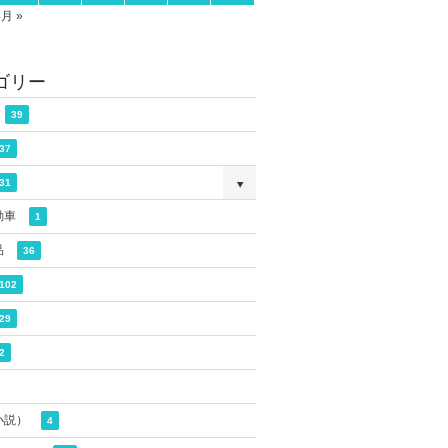
4月 »
ゴリー
39
37
31
動車
1
品
36
102
29
2
小説）
4