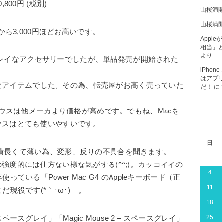
,800円 (税別)
山桜満
山桜満
から3,000円ほどお高いです。
Apple
相当」と
より
ースグレイなアクセサリーでしたが、単品発売が開始された
iPho
はアプ
タスなアイテムでした。その為、転売屋がお高く売っていた
だ！
に
マウスは他メーカより価格が高めです。でもね、Macを
ウスはとても使いやすいです。
日
付き）は横長くて薄い為、変形、反りの不具合を聞きます。
度的には仕方ない様な気がする(^^;)。カッコイイの
4
ている「Power Mac G4 のAppleキーボード（正
11
現役です(*｀･ω･)ゞ。
18
25
– スペースグレイ」「Magic Mouse 2 – スペースグレイ」