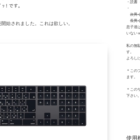
・読書
カッコイイ╭( ･ㅂ･)و ̑̑ ｸﾞｯ ! です。
・
次男
長男
売開始されました。これは欲しい。
息子達
いない
私の無
す。
よろし
＊この
ます。
＊この
下さい
使用