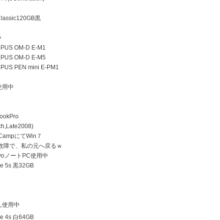
lassic120GB黒
ラ
US OM-D E-M1
US OM-D E-M5
US PEN mini E-PM1
使用中
ookPro
h,Late2008)
 CampにてWin７
D故障で、私の元へ戻るｗ
ovoノートPC使用中
e 5s 黒32GB
ん使用中
e 4s 白64GB