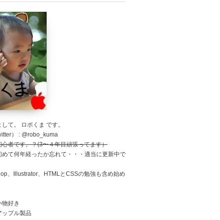
して。 ロボくま です。
tter） : @robo_kuma
初心者です。？(3〜４年目頑張ってます）
初めて何年経ったか忘れて・・・適当に更新中で
shop、Illustrator、HTMLとCSSの勉強も含め始め
。
い物好き
アップル製品