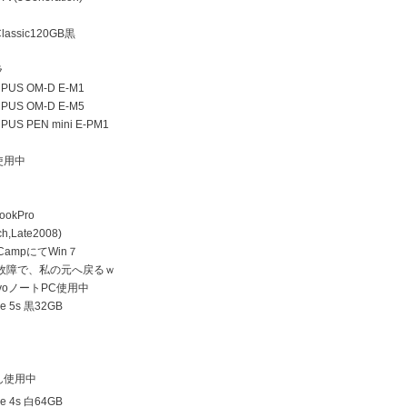
lassic120GB黒
ラ
US OM-D E-M1
US OM-D E-M5
US PEN mini E-PM1
使用中
ookPro
h,Late2008)
 CampにてWin７
D故障で、私の元へ戻るｗ
ovoノートPC使用中
e 5s 黒32GB
ん使用中
e 4s 白64GB