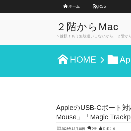
ホーム
RSS
２階からMac
〜嫁様！もう無駄遣いしないから、２階か
HOME
Ap
AppleのUSB-Cポート対応
Mouse」「Magic Tr
0件
ロボくま
2023年12月10日