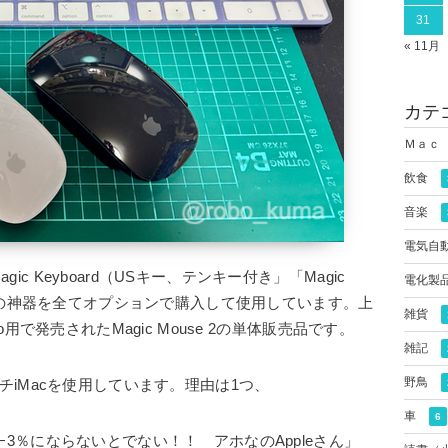
31
« 11月
カテ
Ｍａｃ
飲食
音楽
電気自
gic Keyboard（USキー、テンキー付き」「Magic
電化製
d」の三種の神器を全てオプションで購入して使用しています。上
雑貨
Pro用で発売されたMagic Mouse 2の単体販売品です。
雑記
野鳥
4インチiMacを使用しています。理由は1つ、
車
6
が2−3％にならないとでない！！ アホなのAppleさん」