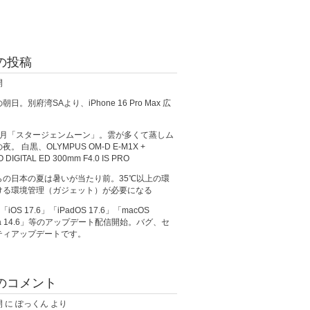
の投稿
開
日。別府湾SAより、iPhone 16 Pro Max 広
満月「スタージェンムーン」。雲が多くて蒸しム
。 白黒、OLYMPUS OM-D E-M1X +
O DIGITAL ED 300mm F4.0 IS PRO
らの日本の夏は暑いが当たり前。35℃以上の環
ける環境管理（ガジェット）が必要になる
、「iOS 17.6」「iPadOS 17.6」「macOS
ma 14.6」等のアップデート配信開始。バグ、セ
ティアップデートです。
のコメント
開
に
ぽっくん
より