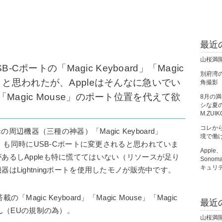
最近
山桜満
-Cポートの「Magic Keyboard」「Magic
別府湾の朝
kpad」と思われたが、Appleはそんなに急いでい
角撮影
agic Mouse」のポート位置を代えて欲
8月の
シな夏の夜
M.ZUIK
コレか
cの周辺機器（三種の神器）「Magic Keyboard」
境で働
ackpad」も同時にUSB-Cポートに変更されると思われていま
Apple
あるしAppleも特に慌ててはいない（リソースが足り
Sono
キュリ
はLightningポートを使用したモノが販売中です。
agic Keyboard」「Magic Mouse」「Magic
最近
せん（EUの規制の為）。
山桜満