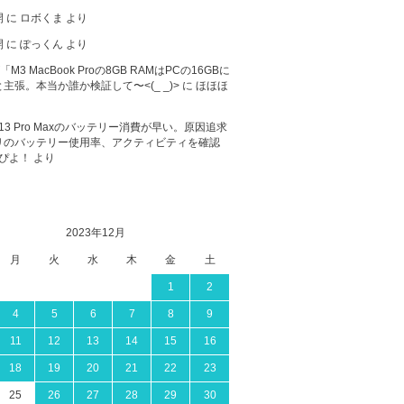
開
に
ロボくま
より
開
に
ぽっくん
より
が「M3 MacBook Proの8GB RAMはPCの16GBに
主張。本当か誰か検証して〜<(_ _)>
に
ほほほ
ne 13 Pro Maxのバッテリー消費が早い。原因追求
リのバッテリー使用率、アクティビティを確認
ぴよ！
より
2023年12月
月
火
水
木
金
土
1
2
4
5
6
7
8
9
11
12
13
14
15
16
18
19
20
21
22
23
25
26
27
28
29
30