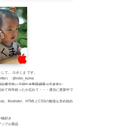
して。 ロボくま です。
tter） : @robo_kuma
初心者です。？(3〜４年目頑張ってます）
初めて何年経ったか忘れて・・・適当に更新中で
shop、Illustrator、HTMLとCSSの勉強も含め始め
。
い物好き
アップル製品