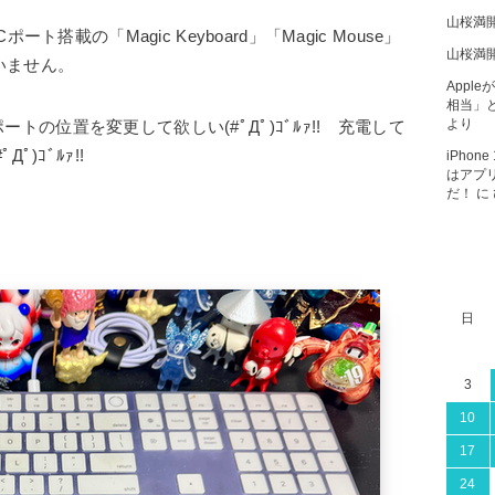
山桜満
搭載の「Magic Keyboard」「Magic Mouse」
山桜満
もいません。
Apple
相当」と
より
ポートの位置を変更して欲しい(#ﾟДﾟ)ｺﾞﾙｧ!! 充電して
)ｺﾞﾙｧ!!
iPho
はアプ
だ！
に
日
3
10
17
24