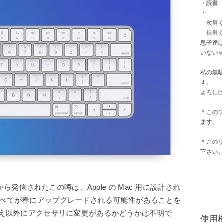
・読書
・
次男
長男
息子達
いない
私の無
す。
よろし
＊この
ます。
＊この
下さい
から発信されたこの噂は、Apple の Mac 用に設計され
 3 つすべてが春にアップグレードされる可能性があることを
り替え以外にアクセサリに変更があるかどうかは不明で
使用