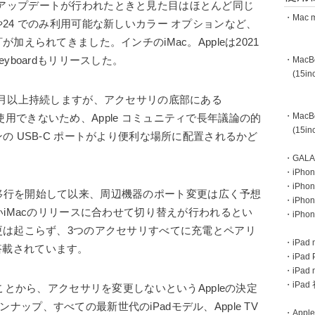
ャー アップデートが行われたときと見た目はほとんど同じ
・Mac m
24 でのみ利用可能な新しいカラー オプションなど、
えられてきました。インチのiMac。Appleは2021
・MacBoo
Keyboardもリリースした。
(15inc
 1 か月以上持続しますが、アクセサリの底部にある
・MacBoo
中に使用できないため、Apple コミュニティで長年議論の的
(15inc
 USB-C ポートがより便利な場所に配置されるかど
・GAL
・iPhone
・iPhon
SB-C への移行を開始して以来、周辺機器のポート変更は広く予想
・iPho
いiMacのリリースに合わせて切り替えが行われるとい
・iPho
更は起こらず、3つのアクセサリすべてに充電とペアリ
・iPad m
き搭載されています。
・iPad 
・iPad
・iPa
ことから、アクセサリを変更しないというAppleの決定
インナップ、すべての最新世代のiPadモデル、Apple TV
・Apple