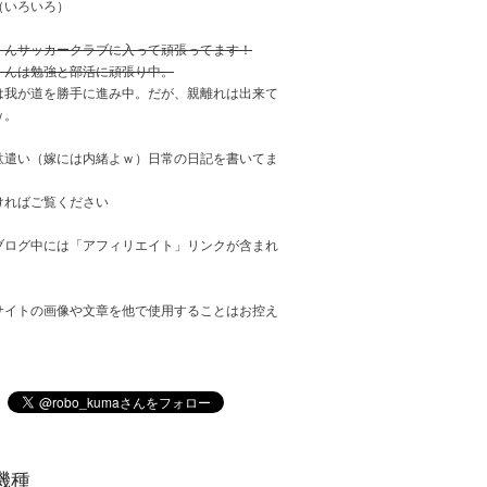
（いろいろ）
くんサッカークラブに入って頑張ってます！
くんは勉強と部活に頑張り中。
は我が道を勝手に進み中。だが、親離れは出来て
ｗ。
駄遣い（嫁には内緒よｗ）日常の日記を書いてま
ければご覧ください
ブログ中には「アフィリエイト」リンクが含まれ
サイトの画像や文章を他で使用することはお控え
。
機種