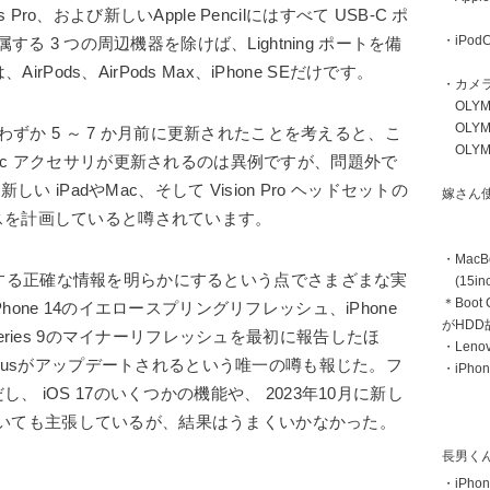
s Pro、および新しいApple Pencilにはすべて USB-C ポ
・iPodC
する 3 つの周辺機器を除けば、Lightning ポートを備
rPods、AirPods Max、iPhone SEだけです。
・カメ
OLYMP
OLYMP
がわずか 5 ～ 7 か月前に更新されたことを考えると、こ
OLYMP
ac アクセサリが更新されるのは異例ですが、問題外で
い iPadやMac、そして Vision Pro ヘッドセットの
嫁さん
スを計画していると噂されています。
・MacB
le の計画に関する正確な情報を明らかにするという点でさまざまな実
(15inc
＊Boot
one 14のイエロースプリングリフレッシュ、iPhone
がHD
ch Series 9のマイナーリフレッシュを最初に報告したほ
・Len
 15」Plusがアップデートされるという唯一の噂も報じた。フ
・iPhon
 iOS 17のいくつかの機能や、 2023年10月に新し
とについても主張しているが、結果はうまくいかなかった。
長男く
・iPhon