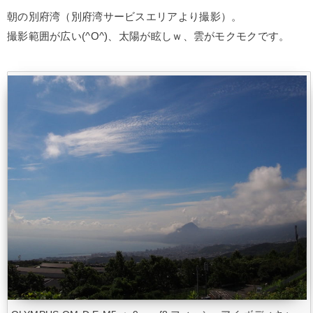
朝の別府湾（別府湾サービスエリアより撮影）。
撮影範囲が広い(^O^)、太陽が眩しｗ、雲がモクモクです。