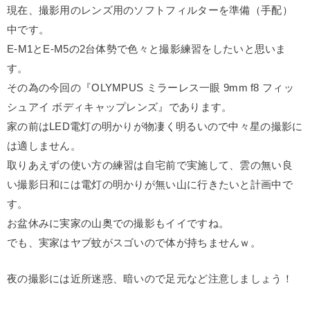
現在、撮影用のレンズ用のソフトフィルターを準備（手配）
中です。
E-M1とE-M5の2台体勢で色々と撮影練習をしたいと思いま
す。
その為の今回の『OLYMPUS ミラーレス一眼 9mm f8 フィッ
シュアイ ボディキャップレンズ』であります。
家の前はLED電灯の明かりが物凄く明るいので中々星の撮影に
は適しません。
取りあえずの使い方の練習は自宅前で実施して、雲の無い良
い撮影日和には電灯の明かりが無い山に行きたいと計画中で
す。
お盆休みに実家の山奥での撮影もイイですね。
でも、実家はヤブ蚊がスゴいので体が持ちませんｗ。
夜の撮影には近所迷惑、暗いので足元など注意しましょう！