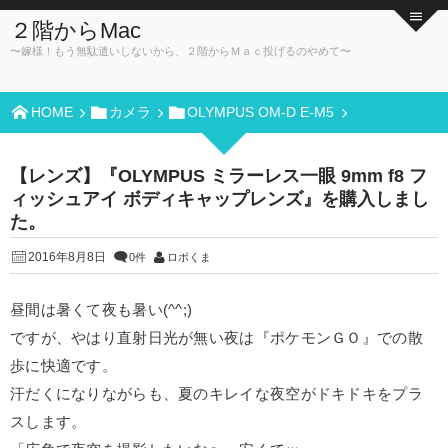
２階からMac
〜嫁様！もう無駄遣いしないから、２階からＭａｃ投げるのやめて〜
HOME
カメラ
OLYMPUS OM-D E-M5
【レンズ】『OLYMPUS ミラーレス一眼 9mm f8 フ
ィッシュアイ ボディキャップレンズ』を購入しまし
た。
2016年8月8日
0件
ロボくま
昼間は暑くて夜も暑い(^^;)
ですが、やはり直射日光が無い夜は『ポケモンＧＯ』での散
歩に快適です。
汗だくになりながらも、夏のキレイな夜空がドキドキをプラ
スします。