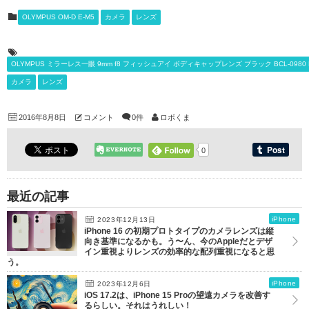
OLYMPUS OM-D E-M5
カメラ
レンズ
OLYMPUS ミラーレス一眼 9mm f8 フィッシュアイ ボディキャップレンズ ブラック BCL-0980 
カメラ
レンズ
2016年8月8日
コメント
0件
ロボくま
0
最近の記事
iPhone
2023年12月13日
iPhone 16 の初期プロトタイプのカメラレンズは縦
向き基準になるかも。う〜ん、今のAppleだとデザ
イン重視よりレンズの効率的な配列重視になると思
う。
iPhone
2023年12月6日
iOS 17.2は、iPhone 15 Proの望遠カメラを改善す
るらしい。それはうれしい！