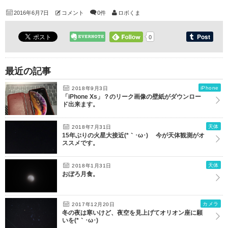
2016年6月7日
コメント
0件
ロボくま
0
最近の記事
iPhone
2018年9月3日
「iPhone Xs」？のリーク画像の壁紙がダウンロー
ド出来ます。
天体
2018年7月31日
15年ぶりの火星大接近(*｀･ω･)ゞ 今が天体観測がオ
ススメです。
天体
2018年1月31日
おぼろ月食。
カメラ
2017年12月20日
冬の夜は寒いけど、夜空を見上げてオリオン座に願
いを(*｀･ω･)ゞ