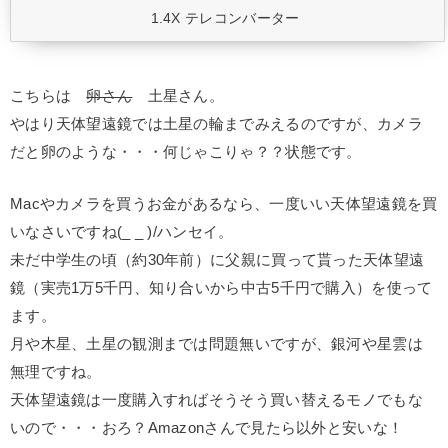
1.4X テレコンバーター
こちらは
卵さん
土星さん。
やはり天体望遠鏡では土星の輪までみえるのですが、カメラ
だと卵のような・・・何じゃこりゃ？？状態です。
Macやカメラを買うお金があるなら、一度いい天体望遠鏡を買
いなさいですね(_ _ )/ハンセイ。
未だ中学生の頃（約30年前）に父親に買って貰った天体望遠
鏡（実売1万5千円、知り合いから中古5千円で購入）を使って
ます。
月や木星、土星の観測までは問題無いですが、銀河や星雲は
無理ですね。
天体望遠鏡は一度購入すればそうそう買い替えるモノでもな
いので・・・おろ？Amazonさんで見たら以外と安いな！