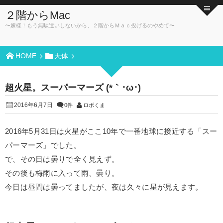
２階からMac
〜嫁様！もう無駄遣いしないから、２階からＭａｃ投げるのやめて〜
HOME
天体
超火星。スーパーマーズ (*｀･ω･)ゞ
2016年6月7日
0件
ロボくま
2016年5月31日は火星がここ10年で一番地球に接近する「スー
パーマーズ」でした。
で、その日は曇りで全く見えず。
その後も梅雨に入って雨、曇り。
今日は昼間は曇ってましたが、夜は久々に星が見えます。