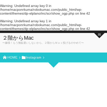
Warning
: Undefined array key 0 in
/home/macponrkuma/robokumac.com/public_html/wp-
content/themes/dp-elplano/inc/scr/show_ogp.php
on line
42
Warning
: Undefined array key 1 in
/home/macponrkuma/robokumac.com/public_html/wp-
content/themes/dp-elplano/inc/scr/show_ogp.php
on line
42
２階からMac
〜嫁様！もう無駄遣いしないから、２階からＭａｃ投げるのやめて〜
HOME
Instagram