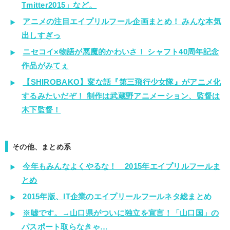
Tmitter2015」など。
アニメの注目エイプリルフール企画まとめ！ みんな本気
出しすぎっ
ニセコイ×物語が悪魔的かわいさ！ シャフト40周年記念
作品がみてぇ
【SHIROBAKO】変な話『第三飛行少女隊』がアニメ化
するみたいだぞ！ 制作は武蔵野アニメーション、監督は
木下監督！
その他、まとめ系
今年もみんなよくやるな！ 2015年エイプリルフールま
とめ
2015年版、IT企業のエイプリールフールネタ総まとめ
※嘘です。→山口県がついに独立を宣言！「山口国」の
パスポート取らなきゃ…