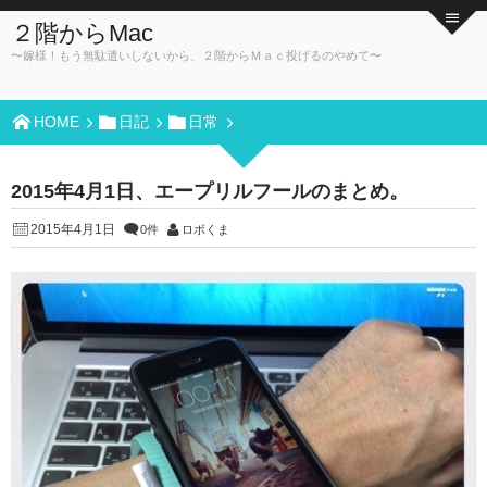
２階からMac
〜嫁様！もう無駄遣いしないから、２階からＭａｃ投げるのやめて〜
HOME
日記
日常
2015年4月1日、エープリルフールのまとめ。
2015年4月1日
0件
ロボくま