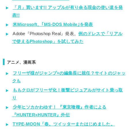
「月」買います!! アップルが有り余る現金の使い道を発
表!!
米Microsoft、｢MS-DOS Mobile｣を発表
Adobe『Photoshop Real』発表。
例のドレスで「リアル
で使えるPhotoshop」を試してみた
アニメ、漫画系
フリーザ様がジャンプ+の編集長に就任？サイトのジャッ
クも
ももクロがフリーザ化！衝撃ビジュアルがサイト乗っ取
り
少年ヒソカかわゆす！ 『東京喰種』作者による
『HUNTER×HUNTER』外伝
TYPE-MOON「春。ツイッターまたはじめました。