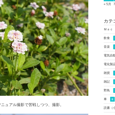
« 5月
カテ
Ｍａｃ
飲食
音楽
電気自
電化製
雑貨
雑記
野鳥
車
6
マニュアル撮影で苦戦しつつ、撮影。
読書（