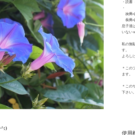
・読書
・
次男
長男
息子達
いない
私の無
す。
よろし
＊この
ます。
＊この
下さい
;)
使用