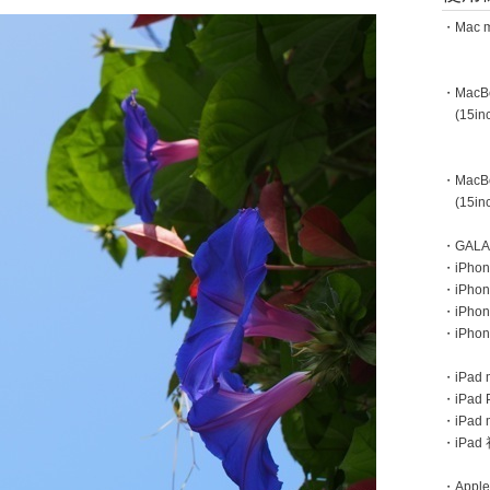
・Mac m
・MacBoo
(15inc
・MacBoo
(15inc
・GAL
・iPhone
・iPhon
・iPho
・iPho
・iPad m
・iPad 
・iPad
・iPa
・Apple