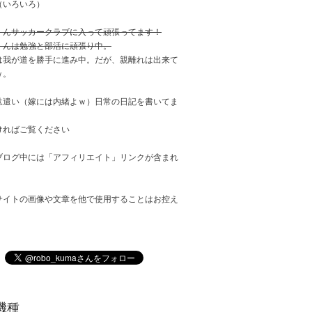
（いろいろ）
くんサッカークラブに入って頑張ってます！
くんは勉強と部活に頑張り中。
は我が道を勝手に進み中。だが、親離れは出来て
ｗ。
駄遣い（嫁には内緒よｗ）日常の日記を書いてま
ければご覧ください
ブログ中には「アフィリエイト」リンクが含まれ
サイトの画像や文章を他で使用することはお控え
。
機種