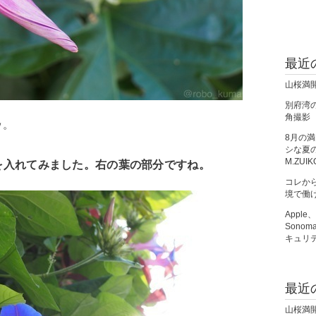
最近
山桜満
別府湾の朝
角撮影
ｗ。
8月の
シな夏の夜
M.ZUIK
を入れてみました。右の葉の部分ですね。
コレか
境で働
Apple
Sono
キュリ
最近
山桜満