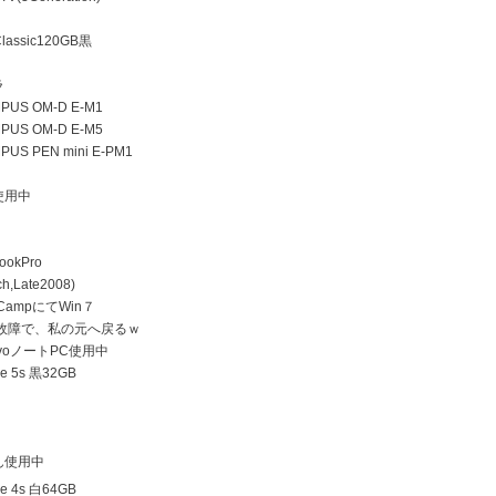
lassic120GB黒
ラ
US OM-D E-M1
US OM-D E-M5
US PEN mini E-PM1
使用中
ookPro
h,Late2008)
 CampにてWin７
D故障で、私の元へ戻るｗ
ovoノートPC使用中
e 5s 黒32GB
ん使用中
e 4s 白64GB