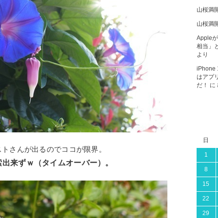
山桜満
山桜満
Apple
相当」と
より
iPho
はアプ
だ！
に
日
ストさんが出るのでココが限界。
1
索出来ずｗ（タイムオーバー）。
8
15
22
29