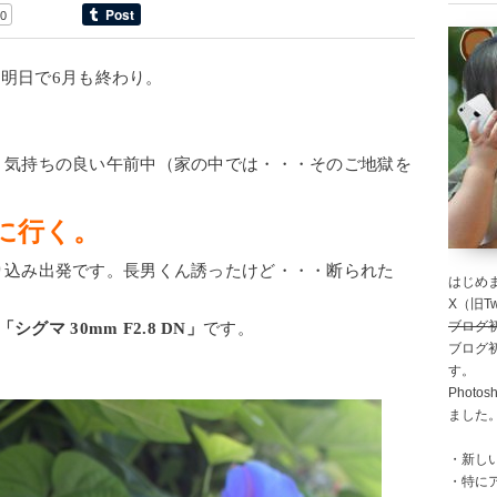
0
。明日で6月も終わり。
く気持ちの良い午前中（家の中では・・・そのご地獄を
に行く。
り込み出発です。長男くん誘ったけど・・・断られた
はじめま
X（旧Twi
ブログ
「シグマ 30mm F2.8 DN」
です。
ブログ
す。
Photo
ました
・新し
・特に