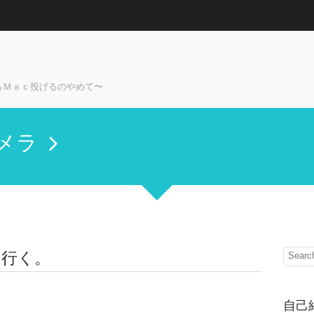
らＭａｃ投げるのやめて〜
メラ
に行く。
自己