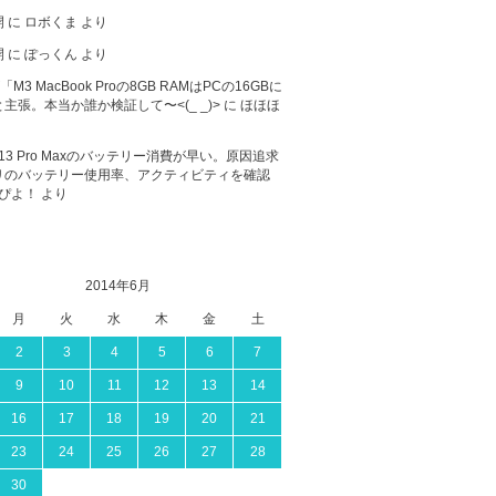
開
に
ロボくま
より
開
に
ぽっくん
より
が「M3 MacBook Proの8GB RAMはPCの16GBに
主張。本当か誰か検証して〜<(_ _)>
に
ほほほ
ne 13 Pro Maxのバッテリー消費が早い。原因追求
リのバッテリー使用率、アクティビティを確認
ぴよ！
より
2014年6月
月
火
水
木
金
土
2
3
4
5
6
7
9
10
11
12
13
14
16
17
18
19
20
21
23
24
25
26
27
28
30