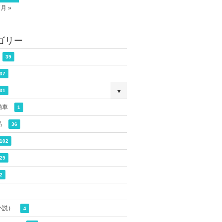
7月 »
ゴリー
39
37
31
動車
1
品
36
102
29
2
小説）
4