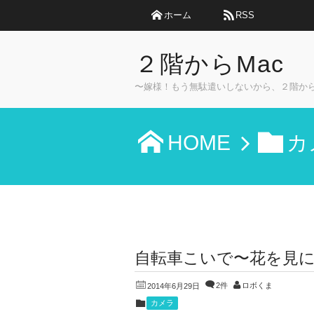
ホーム
RSS
２階からMac
〜嫁様！もう無駄遣いしないから、２階か
HOME
カ
自転車こいで〜花を見
2件
ロボくま
2014年6月29日
カメラ