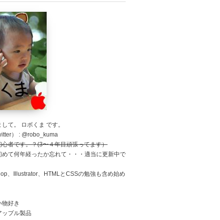
して。 ロボくま です。
tter） : @robo_kuma
初心者です。？(3〜４年目頑張ってます）
初めて何年経ったか忘れて・・・適当に更新中で
shop、Illustrator、HTMLとCSSの勉強も含め始め
。
い物好き
アップル製品