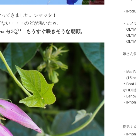
・iPodC
なってきました。シマッタ！
てない・・・のどが渇いたｗ。
・カメ
OLYMP
 ω ˂̶͈́)੭ु⁾⁾ もうすぐ咲きそうな朝顔。
OLYMP
OLYMP
嫁さん
・MacB
(15inc
＊Boot
がHD
・Len
・iPhon
長男く
・iPhon