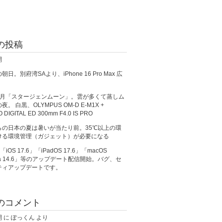
の投稿
開
日。別府湾SAより、iPhone 16 Pro Max 広
満月「スタージェンムーン」。雲が多くて蒸しム
。 白黒、OLYMPUS OM-D E-M1X +
O DIGITAL ED 300mm F4.0 IS PRO
らの日本の夏は暑いが当たり前。35℃以上の環
ける環境管理（ガジェット）が必要になる
、「iOS 17.6」「iPadOS 17.6」「macOS
ma 14.6」等のアップデート配信開始。バグ、セ
ティアップデートです。
のコメント
開
に
ぽっくん
より