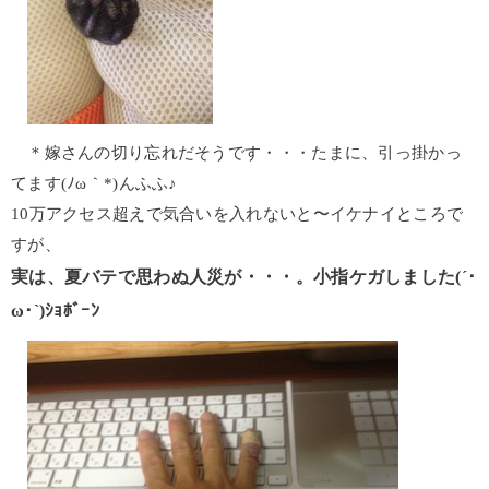
＊嫁さんの切り忘れだそうです・・・たまに、引っ掛かっ
てます(ﾉω｀*)んふふ♪
10万アクセス超えで気合いを入れないと〜イケナイところで
すが、
実は、夏バテで思わぬ人災が・・・。小指ケガしました(´･
ω･`)ｼｮﾎﾞｰﾝ