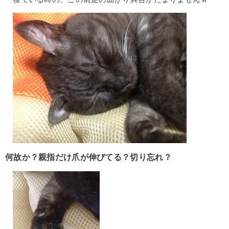
何故か？親指だけ爪が伸びてる？切り忘れ？