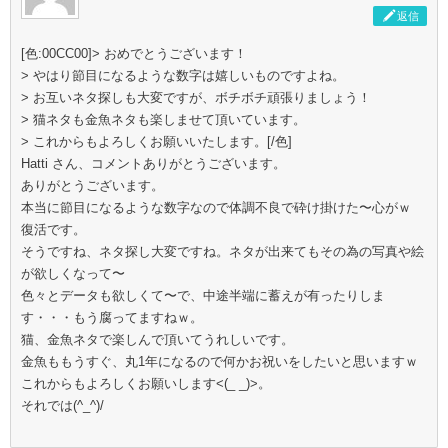
返信
[色:00CC00]> おめでとうございます！
> やはり節目になるような数字は嬉しいものですよね。
> お互いネタ探しも大変ですが、ボチボチ頑張りましょう！
> 猫ネタも金魚ネタも楽しませて頂いています。
> これからもよろしくお願いいたします。[/色]
Hatti さん、コメントありがとうございます。
ありがとうございます。
本当に節目になるような数字なので体調不良で砕け掛けた〜心がｗ
復活です。
そうですね、ネタ探し大変ですね。ネタが出来てもその為の写真や絵
が欲しくなって〜
色々とデータも欲しくて〜で、中途半端に蓄えが有ったりしま
す・・・もう腐ってますねｗ。
猫、金魚ネタで楽しんで頂いてうれしいです。
金魚ももうすぐ、丸1年になるので何かお祝いをしたいと思いますｗ
これからもよろしくお願いします<(_ _)>。
それでは(^_^)/