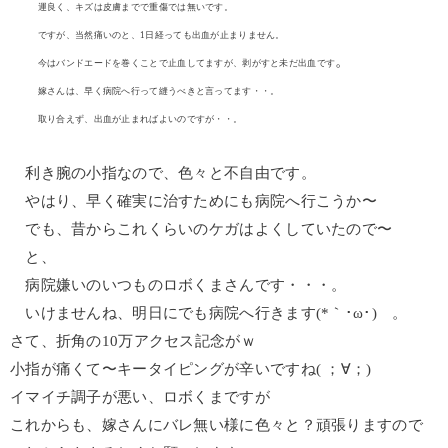
運良く、キズは皮膚までで重傷では無いです。
ですが、当然痛いのと、1日経っても出血が止まりません。
。
今はバンドエードを巻くことで止血してますが、剥がすと未だ出血です
嫁さんは、早く病院へ行って縫うべきと言ってます・・。
取り合えず、出血が止まればよいのですが・・。
利き腕の小指なので、色々と不自由です。
やはり、早く確実に治すためにも病院へ行こうか〜
でも、昔からこれくらいのケガはよくしていたので〜
と、
病院嫌いのいつものロボくまさんです・・・。
いけませんね、明日にでも病院へ行きます(*｀･ω･)ゞ。
さて、折角の10万アクセス記念がｗ
小指が痛くて〜キータイピングが辛いですね( ；∀；)
イマイチ調子が悪い、ロボくまですが
これからも、嫁さんにバレ無い様に色々と？頑張りますので