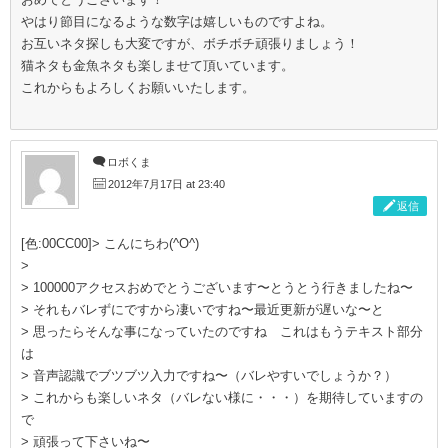
やはり節目になるような数字は嬉しいものですよね。
お互いネタ探しも大変ですが、ボチボチ頑張りましょう！
猫ネタも金魚ネタも楽しませて頂いています。
これからもよろしくお願いいたします。
ロボくま
2012年7月17日 at 23:40
返信
[色:00CC00]> こんにちわ(^O^)
>
> 100000アクセスおめでとうございます〜とうとう行きましたね〜
> それもバレずにですから凄いですね〜最近更新が遅いな〜と
> 思ったらそんな事になっていたのですね これはもうテキスト部分
は
> 音声認識でブツブツ入力ですね〜（バレやすいでしょうか？）
> これからも楽しいネタ（バレない様に・・・）を期待していますの
で
> 頑張って下さいね〜