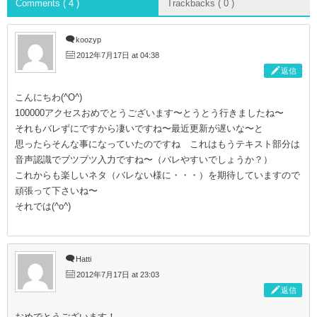
Comments ( 4 )
Trackbacks ( 0 )
koozyp
2012年7月17日 at 04:38
返信
こんにちわ(^O^)
100000アクセスおめでとうございます〜とうとう行きましたね〜
それもバレずにですから凄いですね〜最近更新が遅いな〜と
思ったらそんな事になっていたのですね これはもうテキスト部分は
音声認識でブツブツ入力ですね〜（バレやすいでしょうか？）
これからも楽しいネタ（バレない様に・・・）を期待していますので
頑張って下さいね〜
それでは(^o^)
Hatti
2012年7月17日 at 23:03
返信
おめでとうございます！