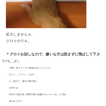
拡大しませんｗ。
グロイのでｗ。
＊グロイお話しなので、嫌いな方は読まずに飛ばして下さ
い<(_ _)>。
昨晩、頭フラフラで食器を洗っていたら〜
「ガシャ、パリ〜ン。すぽ！」
と、割れて、破片が飛び散り、
が付けば、
右手の小指の第一関節手前の皮膚が1㎝くらいキレイに無い。
血はダラダラ。