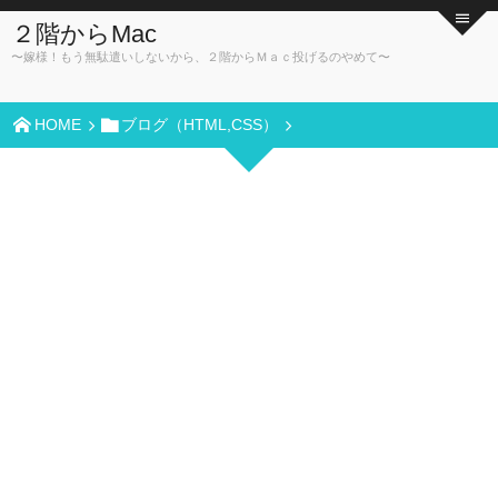
２階からMac
〜嫁様！もう無駄遣いしないから、２階からＭａｃ投げるのやめて〜
HOME
ブログ（HTML,CSS）