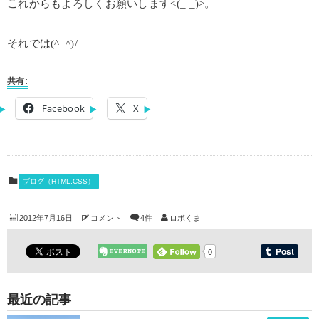
これからもよろしくお願いします<(_ _)>。
それでは(^_^)/
共有:
Facebook
X
ブログ（HTML,CSS）
2012年7月16日
コメント
4件
ロボくま
0
最近の記事