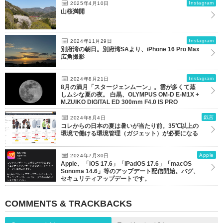
Instagram
2025年4月10日
山桜満開
Instagram
2024年11月29日
別府湾の朝日。別府湾SAより、iPhone 16 Pro Max
広角撮影
Instagram
2024年8月21日
8月の満月「スタージェンムーン」。雲が多くて蒸
しムシな夏の夜。 白黒、OLYMPUS OM-D E-M1X +
M.ZUIKO DIGITAL ED 300mm F4.0 IS PRO
戯言
2024年8月4日
コレからの日本の夏は暑いが当たり前。35℃以上の
環境で働ける環境管理（ガジェット）が必要になる
Apple
2024年7月30日
Apple、「iOS 17.6」「iPadOS 17.6」「macOS
Sonoma 14.6」等のアップデート配信開始。バグ、
セキュリティアップデートです。
COMMENTS & TRACKBACKS