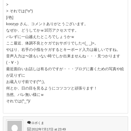
>
> それでは(^o^)
[/色]
koozyp さん、コメントありがとうございます。
なぜか、どうしてかｗ10万アクセスです。
バレずに一山越えたところでしょうかｗ
ここ最近、体調不良とケガでおサボリでした<(_ _)>。
やはり、右手の小指をケガするとキーボード入力は厳しいですね。
音声入力は〜誰もいない時でしか出来ませんね・・・見つかります
(・∀・)
最近面白いお話しは有るのですが・・・ブログに書くための写真や絵
が足りずに
お蔵入り寸前です(^^;)。
何とか、日の目を見るようにコツコツと頑張ります！
当然、バレ無い様にｗ
それでは(^_^)/
ロボくま
2012年7月17日 at 23:49