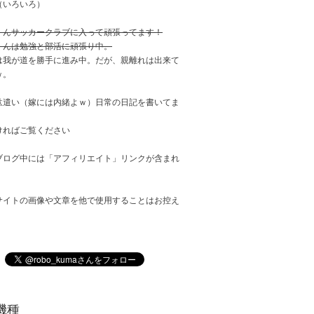
（いろいろ）
くんサッカークラブに入って頑張ってます！
くんは勉強と部活に頑張り中。
は我が道を勝手に進み中。だが、親離れは出来て
ｗ。
駄遣い（嫁には内緒よｗ）日常の日記を書いてま
ければご覧ください
ブログ中には「アフィリエイト」リンクが含まれ
サイトの画像や文章を他で使用することはお控え
。
機種