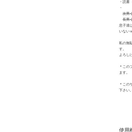
・読書
・
次男
長男
息子達
いない
私の無
す。
よろし
＊この
ます。
＊この
下さい
使用