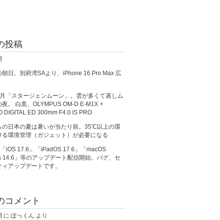
の投稿
開
日。別府湾SAより、iPhone 16 Pro Max 広
満月「スタージェンムーン」。雲が多くて蒸しム
。 白黒、OLYMPUS OM-D E-M1X +
O DIGITAL ED 300mm F4.0 IS PRO
らの日本の夏は暑いが当たり前。35℃以上の環
ける環境管理（ガジェット）が必要になる
、「iOS 17.6」「iPadOS 17.6」「macOS
ma 14.6」等のアップデート配信開始。バグ、セ
ティアップデートです。
のコメント
開
に
ぽっくん
より