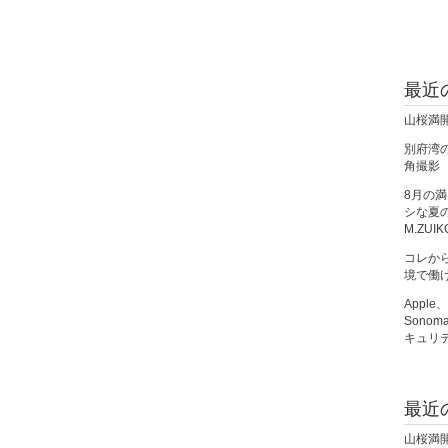
最近
山桜満
別府湾の朝
角撮影
8月の
シな夏の夜
M.ZUIK
コレか
境で働
Apple
Sono
キュリ
最近
山桜満