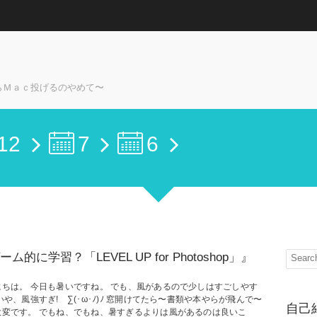
らＭａｃ投げるのやめて〜
12
7
6
ーム的に学習？「LEVEL UP for Photoshop」』
にちは。 今日も暑いですね。 でも、風があるので少しはすごしやす
いや、風強すぎ! ∑(･ω･ﾉ)ﾉ 窓開けてたら〜書類や本やらが飛んで〜
自己
大変です。 でもね、でもね、暑すぎるよりは風があるのは良いこ