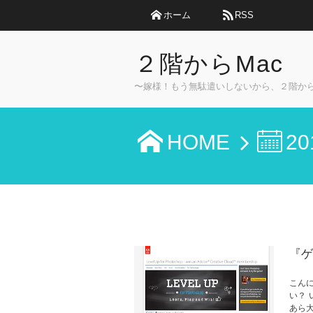
ホーム
RSS
２階からMac
〜嫁様！もう無駄遣いしないから、２階か
HOME
20
『ゲ
こん
い？ 
あら