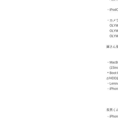
・iPodC
・カメ
OLYMP
OLYMP
OLYMP
嫁さん
・MacB
(15inc
＊Boot
がHD
・Len
・iPhon
長男く
・iPhon