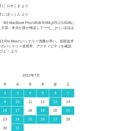
開
に
ロボくま
より
開
に
ぽっくん
より
が「M3 MacBook Proの8GB RAMはPCの16GBに
主張。本当か誰か検証して〜<(_ _)>
に
ほほほ
ne 13 Pro Maxのバッテリー消費が早い。原因追求
リのバッテリー使用率、アクティビティを確認
ぴよ！
より
2012年7月
月
火
水
木
金
土
2
3
4
5
6
7
9
10
11
12
13
14
16
17
18
19
20
21
23
24
25
26
27
28
30
31