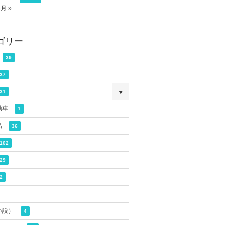
8月 »
ゴリー
39
37
31
動車
1
品
36
102
29
2
小説）
4