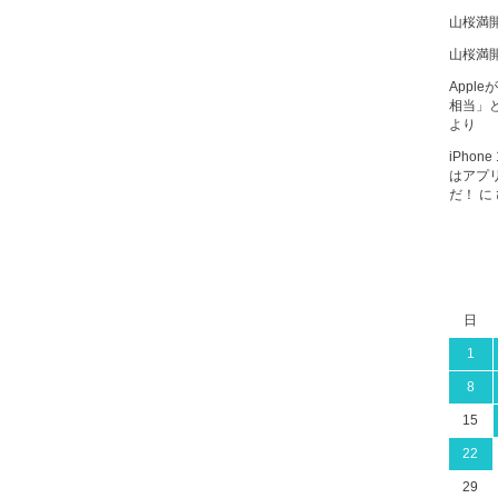
山桜満
山桜満
Apple
相当」と
より
iPho
はアプ
だ！
に
日
1
8
15
22
29