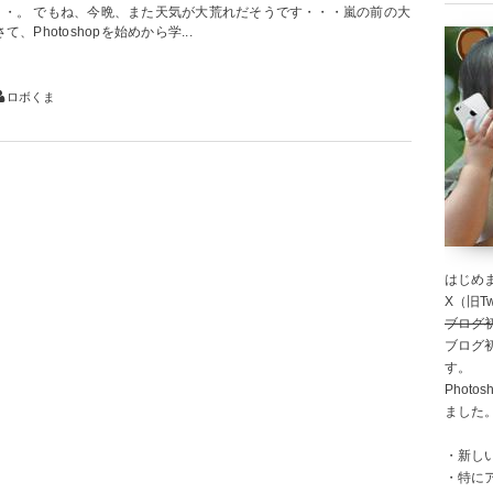
・・。 でもね、今晩、また天気が大荒れだそうです・・・嵐の前の大
さて、Photoshopを始めから学...
ロボくま
はじめま
X（旧Twi
ブログ
ブログ
す。
Photo
ました
・新し
・特に