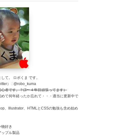
して。 ロボくま です。
tter） : @robo_kuma
初心者です。？(3〜４年目頑張ってます）
初めて何年経ったか忘れて・・・適当に更新中で
shop、Illustrator、HTMLとCSSの勉強も含め始め
。
い物好き
アップル製品