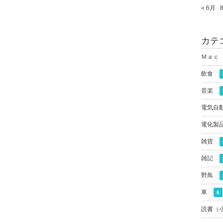
« 6月
カテ
Ｍａｃ
飲食
音楽
電気自
電化製
雑貨
雑記
野鳥
車
6
読書（