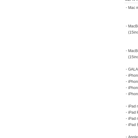
・Mac m
・MacBoo
(15inc
・MacBoo
(15inc
・GAL
・iPhone
・iPhon
・iPho
・iPho
・iPad m
・iPad 
・iPad
・iPa
・Apple