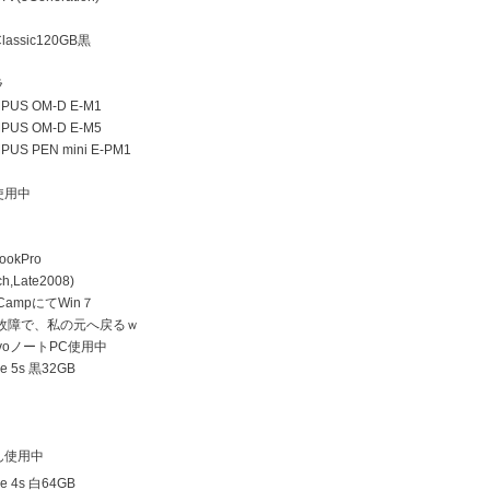
lassic120GB黒
ラ
US OM-D E-M1
US OM-D E-M5
US PEN mini E-PM1
使用中
ookPro
h,Late2008)
 CampにてWin７
D故障で、私の元へ戻るｗ
ovoノートPC使用中
e 5s 黒32GB
ん使用中
e 4s 白64GB