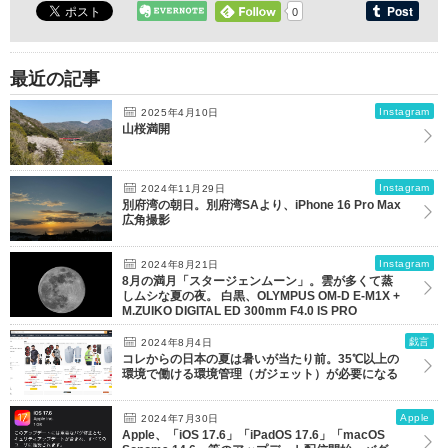
0
最近の記事
Instagram
2025年4月10日
山桜満開
Instagram
2024年11月29日
別府湾の朝日。別府湾SAより、iPhone 16 Pro Max
広角撮影
Instagram
2024年8月21日
8月の満月「スタージェンムーン」。雲が多くて蒸
しムシな夏の夜。 白黒、OLYMPUS OM-D E-M1X +
M.ZUIKO DIGITAL ED 300mm F4.0 IS PRO
戯言
2024年8月4日
コレからの日本の夏は暑いが当たり前。35℃以上の
環境で働ける環境管理（ガジェット）が必要になる
Apple
2024年7月30日
Apple、「iOS 17.6」「iPadOS 17.6」「macOS