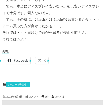
でも、本当にディスプレイ安いな〜。私は安いディスプレ
イで十分です。素人なのでｗ。
でも、今の机に、24inchと21.5inchの2台置けるかな・・・
アーム買った方が良かったかも・・。
それでは・・・日焼けで頭が〜思考が停止寸前ナノ。
それでは(^_^)/
共有:
Facebook
X
サッカー（子供達）
2012年6月3日
コメント
2件
ロボくま