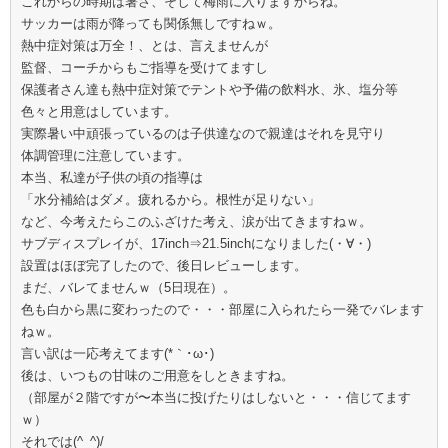
これからの時期は暑さ、そして梅雨に入りますからね。
サッカーは雨が降っても関係無しですねｗ。
熱中症対策は万全！、とは、言えませんが
監督、コーチからもご指導を受けてますし
保護者さん達も熱中症対策でテントや予備の飲料水、氷、塩分等
色々と用意はしています。
実際暑い中頑張っているのは子供達なので親達はそれを見守り
体調管理に注意しています。
本当、私達が子供の頃の指導は
「水分補給はダメ。疲れるから。根性が足りない」
など、今考えたらこのふざけた考え、涙が出てきますねｗ。
サブディスプレイが、17inch⇒21.5inchになりました(・∀・)
設置はほぼ完了したので、後日レビューします。
まだ、バレてませんｗ（5日現在）。
色も白から黒に変わったので・・・部屋に入られたら一発でバレます
ねｗ。
言い訳は一応考えてます(*｀･ω･)ゞ
後は、いつもの甘味のご用意をしときますね。
（部屋が２階ですが〜本当に投げたりはしないと・・・信じてます
ｗ）
それでは(^_^)/