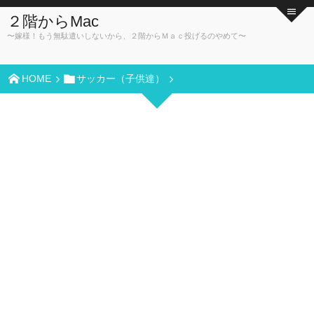
２階からMac
〜嫁様！もう無駄遣いしないから、２階からＭａｃ投げるのやめて〜
HOME
サッカー（子供達）