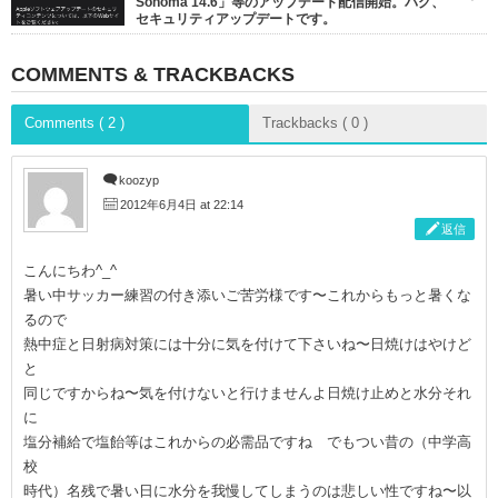
Sonoma 14.6」等のアップデート配信開始。バグ、
セキュリティアップデートです。
COMMENTS & TRACKBACKS
Comments ( 2 )
Trackbacks ( 0 )
koozyp
2012年6月4日 at 22:14
返信
こんにちわ^_^
暑い中サッカー練習の付き添いご苦労様です〜これからもっと暑くな
るので
熱中症と日射病対策には十分に気を付けて下さいね〜日焼けはやけど
と
同じですからね〜気を付けないと行けませんよ日焼け止めと水分それ
に
塩分補給で塩飴等はこれからの必需品ですね でもつい昔の（中学高
校
時代）名残で暑い日に水分を我慢してしまうのは悲しい性ですね〜以