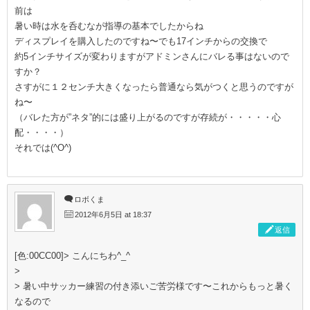
前は
暑い時は水を呑むなが指導の基本でしたからね
ディスプレイを購入したのですね〜でも17インチからの交換で
約5インチサイズが変わりますがアドミンさんにバレる事はないので
すか？
さすがに１２センチ大きくなったら普通なら気がつくと思うのですが
ね〜
（バレた方が”ネタ”的には盛り上がるのですが存続が・・・・・心
配・・・・）
それでは(^O^)
ロボくま
2012年6月5日 at 18:37
返信
[色:00CC00]> こんにちわ^_^
>
> 暑い中サッカー練習の付き添いご苦労様です〜これからもっと暑く
なるので