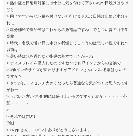
> 熱中症と日射病対策には十分に気を付けて下さいね〜日焼けはやけ
どと
> 同じですからね〜気を付けないと行けませんよ日焼け止めと水分そ
れに
> 塩分補給で塩飴等はこれからの必需品ですね でもつい昔の（中学
高校
> 時代）名残で暑い日に水分を我慢してしまうのは悲しい性ですね〜
以前は
> 暑い時は水を呑むなが指導の基本でしたからね
> ディスプレイを購入したのですね〜でも17インチからの交換で
> 約5インチサイズが変わりますがアドミンさんにバレる事はないの
ですか？
> さすがに１２センチ大きくなったら普通なら気がつくと思うのです
がね〜
> （バレた方が”ネタ”的には盛り上がるのですが存続が・・・・・心
配・・・・）
>
> それでは(^O^)
[/色]
koozyp さん、コメントありがとうございます。