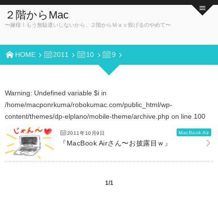
２階からMac
〜嫁様！もう無駄遣いしないから、２階からＭａｃ投げるのやめて〜
HOME
2011
10
9
Warning
: Undefined variable $i in
/home/macponrkuma/robokumac.com/public_html/wp-
content/themes/dp-elplano/mobile-theme/archive.php
on line
100
MacBook Air
2011年10月9日
『MacBook Airさん〜お披露目ｗ』
1/1