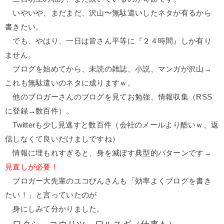
いやいや、まだまだ、沢山〜無駄遣いしたネタが有るから
書きたい。
でも、やはり、一日は皆さん平等に『２４時間』しか有り
ません。
ブログを始めてから、未読の雑誌、小説、マンガが沢山→
これも無駄遣いのネタに成りますｗ。
他のブロガーさんのブログを見てお勉強、情報収集（RSS
に登録→数百件）。
Twitterも少し見逃すと数百件（会社のメールより酷いｗ、返
信しなくて良いだけましですね）
情報に埋もれすぎると、身を滅ぼす典型的パターンです→
見直しが必要！
ブロガー大先輩のユコびんさんも「効率よくブログを書き
たい！」と言っていたのが
身にしみて分かりました。