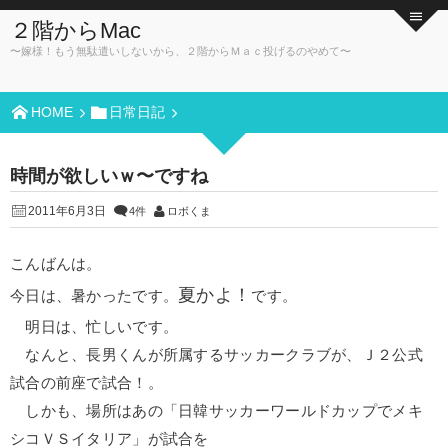
２階からMac
〜嫁様！もう無駄遣いしないから、２階からＭａｃ投げるのやめて〜
HOME
日常日記
時間が欲しいｗ〜ですね
2011年6月3日
4件
ロボくま
こんばんは。
夏かよ！
今日は、暑かったです。
です。
明日は、忙しいです。
なんと、長男くんが所属するサッカークラブが、Ｊ２公式
試合の前座で試合！。
しかも、場所はあの「日韓サッカーワールドカップでメキ
シコＶＳイタリア」が試合を