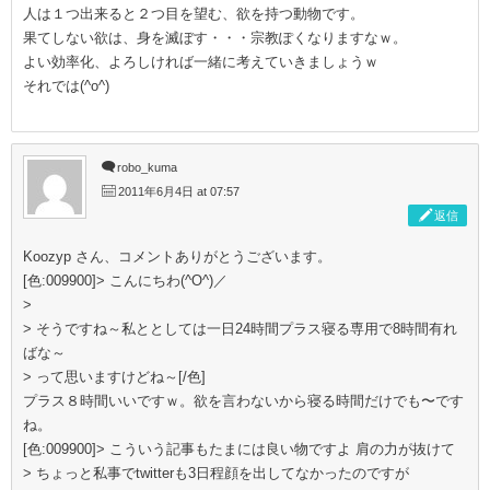
人は１つ出来ると２つ目を望む、欲を持つ動物です。
果てしない欲は、身を滅ぼす・・・宗教ぽくなりますなｗ。
よい効率化、よろしければ一緒に考えていきましょうｗ
それでは(^o^)
robo_kuma
2011年6月4日 at 07:57
返信
Koozyp さん、コメントありがとうございます。
[色:009900]> こんにちわ(^O^)／
>
> そうですね～私ととしては一日24時間プラス寝る専用で8時間有れ
ばな～
> って思いますけどね～[/色]
プラス８時間いいですｗ。欲を言わないから寝る時間だけでも〜です
ね。
[色:009900]> こういう記事もたまには良い物ですよ 肩の力が抜けて
> ちょっと私事でtwitterも3日程顔を出してなかったのですが