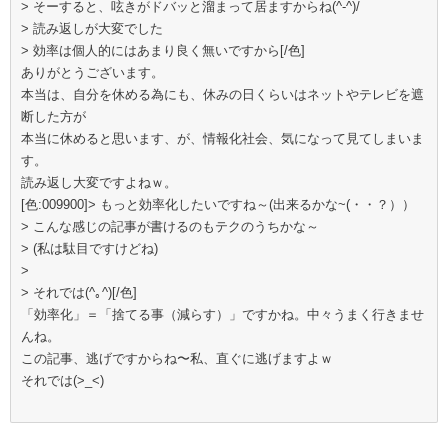
> そーすると、呟きがドバッと溜まって居ますからね(^-^)/
> 読み返しが大変でした
> 効率は個人的にはあまり良く無いですから[/色]
ありがとうございます。
本当は、自分を休める為にも、休みの日くらいはネットやテレビを遮
断した方が
本当に休めると思います、が、情報化社会、気になって見てしまいま
す。
読み返し大変ですよねｗ。
[色:009900]> もっと効率化したいですね～(出来るかな~(・・？））
> こんな感じの記事が書けるのもテクのうちかな～
> (私は駄目ですけどね)
>
> それでは(^｡^)[/色]
「効率化」＝「捨てる事（減らす）」ですかね。中々うまく行きませ
んね。
この記事、逃げですからね〜私、直ぐに逃げますよｗ
それでは(>_<)ゞ