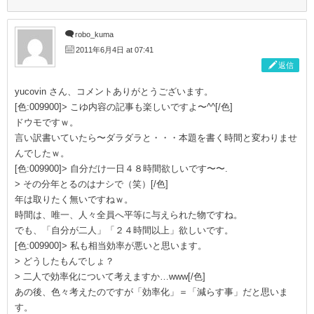
robo_kuma
2011年6月4日 at 07:41
返信
yucovin さん、コメントありがとうございます。
[色:009900]> こゆ内容の記事も楽しいですよ〜^^[/色]
ドウモですｗ。
言い訳書いていたら〜ダラダラと・・・本題を書く時間と変わりませ
んでしたｗ。
[色:009900]> 自分だけ一日４８時間欲しいです〜〜.
> その分年とるのはナシで（笑）[/色]
年は取りたく無いですねｗ。
時間は、唯一、人々全員へ平等に与えられた物ですね。
でも、「自分が二人」「２４時間以上」欲しいです。
[色:009900]> 私も相当効率が悪いと思います。
> どうしたもんでしょ？
> 二人で効率化について考えますか…www[/色]
あの後、色々考えたのですが「効率化」＝「減らす事」だと思いま
す。