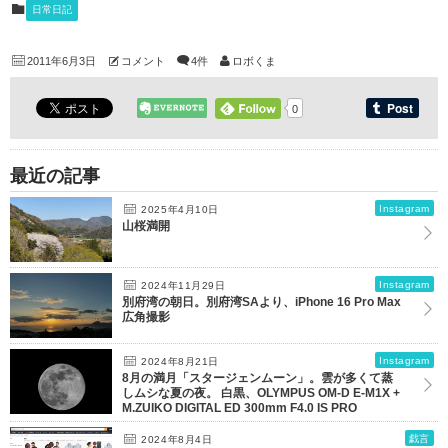
日常日記
2011年6月3日
コメント
4件
ロボくま
0
最近の記事
Instagram
2025年4月10日
山桜満開
Instagram
2024年11月29日
別府湾の朝日。別府湾SAより、iPhone 16 Pro Max
広角撮影
Instagram
2024年8月21日
8月の満月「スタージェンムーン」。雲が多くて蒸
しムシな夏の夜。 白黒、OLYMPUS OM-D E-M1X +
M.ZUIKO DIGITAL ED 300mm F4.0 IS PRO
戯言
2024年8月4日