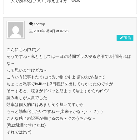
二人で効率化について考えますか…www
Koozyp
2011年6月4日 at 07:23
返信
こんにちわ(^O^)／
そうですね～私ととしては一日24時間プラス寝る専用で8時間有れば
な～
って思いますけどね～
こういう記事もたまには良い物ですよ 肩の力が抜けて
ちょっと私事でtwitterも3日程顔を出してなかったのですが
そーすると、呟きがドバッと溜まって居ますからね(^-^)/
読み返しが大変でした
効率は個人的にはあまり良く無いですから
もっと効率化したいですね～(出来るかな~(・・？））
こんな感じの記事が書けるのもテクのうちかな～
(私は駄目ですけどね)
それでは(^｡^)