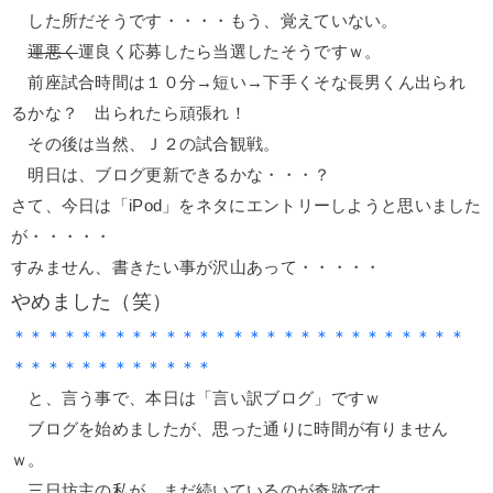
した所だそうです・・・・もう、覚えていない。
運悪く
運良く応募したら当選したそうですｗ。
前座試合時間は１０分→短い→下手くそな長男くん出られ
るかな？ 出られたら頑張れ！
その後は当然、Ｊ２の試合観戦。
明日は、ブログ更新できるかな・・・？
さて、今日は「iPod」をネタにエントリーしようと思いました
が・・・・・
すみません、書きたい事が沢山あって・・・・・
やめました（笑）
＊＊＊＊＊＊＊＊＊＊＊＊＊＊＊＊＊＊＊＊＊＊＊＊＊＊＊
＊＊＊＊＊＊＊＊＊＊＊＊
と、言う事で、本日は「言い訳ブログ」ですｗ
ブログを始めましたが、思った通りに時間が有りません
ｗ。
三日坊主の私が、まだ続いているのが奇跡です。