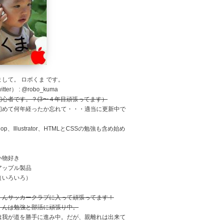
して。 ロボくま です。
tter） : @robo_kuma
初心者です。？(3〜４年目頑張ってます）
初めて何年経ったか忘れて・・・適当に更新中で
shop、Illustrator、HTMLとCSSの勉強も含め始め
。
い物好き
アップル製品
（いろいろ）
くんサッカークラブに入って頑張ってます！
くんは勉強と部活に頑張り中。
は我が道を勝手に進み中。だが、親離れは出来て