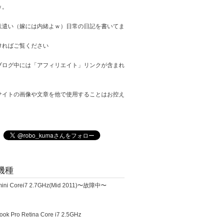
ｗ。
駄遣い（嫁には内緒よｗ）日常の日記を書いてま
ければご覧ください
ブログ中には「アフィリエイト」リンクが含まれ
サイトの画像や文章を他で使用することはお控え
。
機種
ini Corei7 2.7GHz(Mid 2011)〜故障中〜
k Pro Retina Core i7 2.5GHz