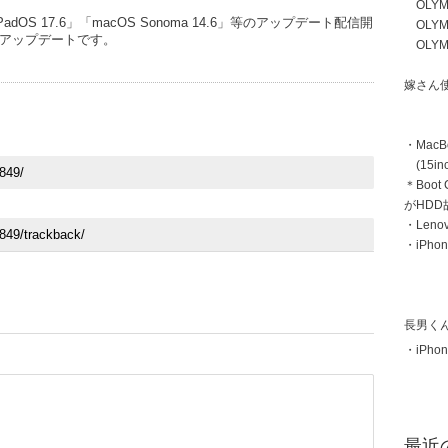
OLYMP
「iPadOS 17.6」「macOS Sonoma 14.6」等のアップデート配信開
OLYMP
アップデートです。
OLYMP
嫁さん
・MacB
(15inc
＊Boot
がHD
・Len
・iPhon
長男く
・iPhon
最近