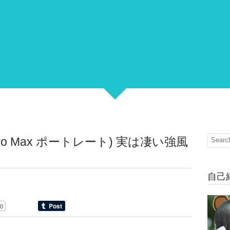
 Pro Max ポートレート) 実は凄い強風
自己
0