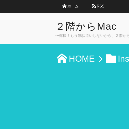
ホーム
RSS
２階からMac
〜嫁様！もう無駄遣いしないから、２階か
HOME
In