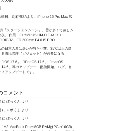
開
日。別府湾SAより、iPhone 16 Pro Max 広
満月「スタージェンムーン」。雲が多くて蒸しム
。 白黒、OLYMPUS OM-D E-M1X +
O DIGITAL ED 300mm F4.0 IS PRO
らの日本の夏は暑いが当たり前。35℃以上の環
ける環境管理（ガジェット）が必要になる
、「iOS 17.6」「iPadOS 17.6」「macOS
ma 14.6」等のアップデート配信開始。バグ、セ
ティアップデートです。
のコメント
開
に
ぽっくん
より
開
に
ロボくま
より
開
に
ぽっくん
より
が「M3 MacBook Proの8GB RAMはPCの16GBに