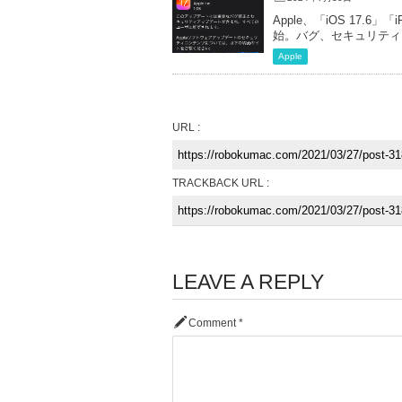
Apple、「iOS 17.6」
始。バグ、セキュリティ
Apple
URL :
TRACKBACK URL :
LEAVE A REPLY
Comment
*