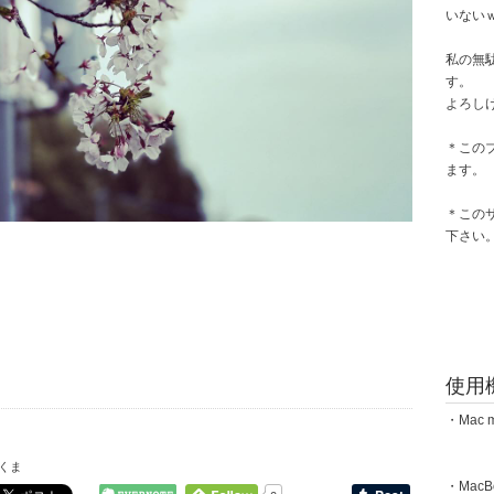
いない
私の無
す。
よろし
＊この
ます。
＊この
下さい
使用
・Mac m
くま
・MacBoo