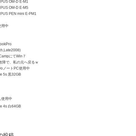
US OM-D E-M1
US OM-D E-M5
US PEN mini E-PM1
使用中
ookPro
h,Late2008)
 CampにてWin７
D故障で、私の元へ戻るｗ
ovoノートPC使用中
e 5s 黒32GB
ん使用中
e 4s 白64GB
の投稿