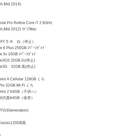
h,Mid 2014)
k Pro Retina Core i7 2.6GHz
h,Mid 2012) サブMac
AXY S Ⅲ 白（停止）
 6 Plus 256GB ｽﾍﾟｰｽｸﾞﾚｲ
e 5s 16GB ｽﾍﾟｰｽｸﾞﾚｲ
ne3GS 32GB 白(停止)
ne3G 32GB 黒(停止)
ini 4 Cellular 128GB くろ
Pro 32GB Wi-Fi くろ
 mini 2 64GB（子供へ）
d 初代黒64GB（保管）
TV(3Generation)
lassic120GB黒
ラ