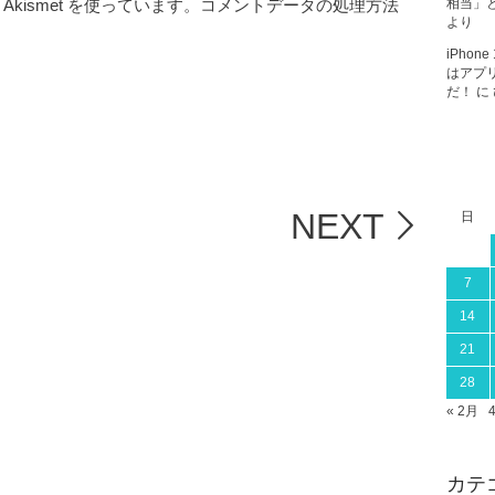
相当」と
kismet を使っています。
コメントデータの処理方法
より
iPho
はアプ
だ！
に
NEXT
日
7
14
21
28
« 2月
カテ