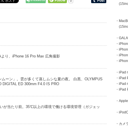
0
(15inc
・MacBoo
(15inc
・GAL
・iPhone
・iPhon
・iPho
iPhone 16 Pro Max 広角撮影
・iPho
・iPad m
・iPad 
ムーン」。雲が多くて蒸しムシな夏の夜。 白黒、OLYMPUS
・iPad
 DIGITAL ED 300mm F4.0 IS PRO
・iPa
・Apple
いが当たり前。35℃以上の環境で働ける環境管理（ガジェッ
・iPodC
・カメ