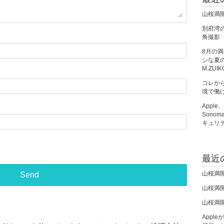
山桜満
別府湾の朝
角撮影
8月の
シな夏の夜
M.ZUIK
コレか
境で働
Apple
Sono
キュリ
最近
山桜満
山桜満
山桜満
Apple