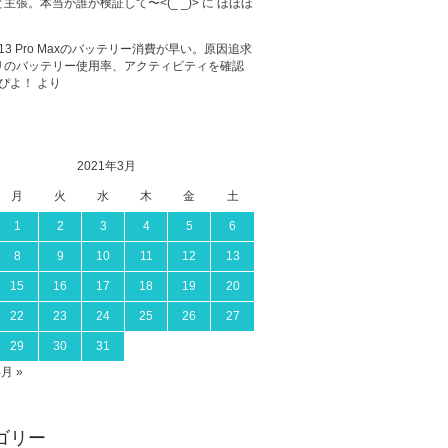
主張。本当か誰か検証して〜<(_ _)>
に
ほほほ
ne 13 Pro Maxのバッテリー消費が早い。原因追求
リのバッテリー使用率、アクティビティを確認
ぴよ！
より
2021年3月
月
火
水
木
金
土
1
2
3
4
5
6
8
9
10
11
12
13
15
16
17
18
19
20
22
23
24
25
26
27
29
30
31
4月 »
ゴリー