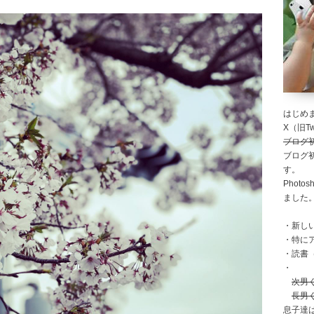
はじめま
X（旧Twi
ブログ
ブログ
す。
Photo
ました
・新し
・特に
・読書
・
次男
長男
息子達