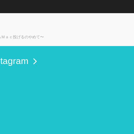
らＭａｃ投げるのやめて〜
stagram