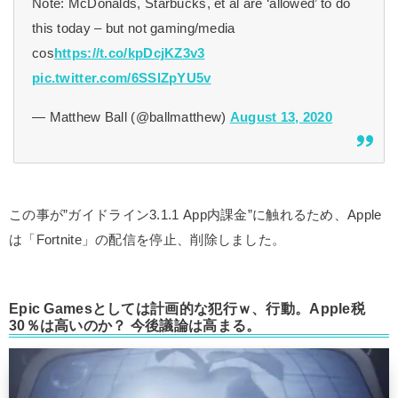
Note: McDonalds, Starbucks, et al are ‘allowed’ to do
this today – but not gaming/media
cos
https://t.co/kpDcjKZ3v3
pic.twitter.com/6SSlZpYU5v
— Matthew Ball (@ballmatthew)
August 13, 2020
この事が”ガイドライン3.1.1 App内課金”に触れるため、Apple
は「Fortnite」の配信を停止、削除しました。
Epic Gamesとしては計画的な犯行ｗ、行動。Apple税
30％は高いのか？ 今後議論は高まる。