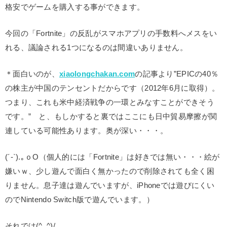
格安でゲームを購入する事ができます。
今回の「Fortnite」の反乱がスマホアプリの手数料へメスをい
れる、議論される1つになるのは間違いありません。
＊面白いのが、
xiaolongchakan.com
の記事より”EPICの40％
の株主が中国のテンセントだからです（2012年6月に取得）。
つまり、これも米中経済戦争の一環とみなすことができそう
です。” と、もしかすると裏ではここにも日中貿易摩擦が関
連している可能性あります。奥が深い・・・。
(´-`).｡ｏO（個人的には「Fortnite」は好きでは無い・・・絵が
嫌いｗ、少し遊んで面白く無かったので削除されても全く困
りません。息子達は遊んでいますが、iPhoneでは遊びにくい
のでNintendo Switch版で遊んでいます。）
それでは(^_^)/