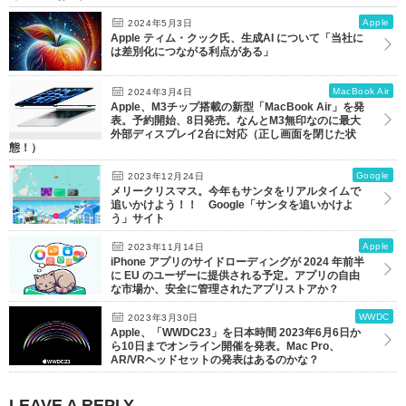
Apple
2024年5月3日
Apple ティム・クック氏、生成AI について「当社に
は差別化につながる利点がある」
MacBook Air
2024年3月4日
Apple、M3チップ搭載の新型「MacBook Air」を発
表。予約開始、8日発売。なんとM3無印なのに最大
外部ディスプレイ2台に対応（正し画面を閉じた状
態！）
Google
2023年12月24日
メリークリスマス。今年もサンタをリアルタイムで
追いかけよう！！ Google「サンタを追いかけよ
う」サイト
Apple
2023年11月14日
iPhone アプリのサイドローディングが 2024 年前半
に EU のユーザーに提供される予定。アプリの自由
な市場か、安全に管理されたアプリストアか？
WWDC
2023年3月30日
Apple、「WWDC23」を日本時間 2023年6月6日か
ら10日までオンライン開催を発表。Mac Pro、
AR/VRヘッドセットの発表はあるのかな？
LEAVE A REPLY