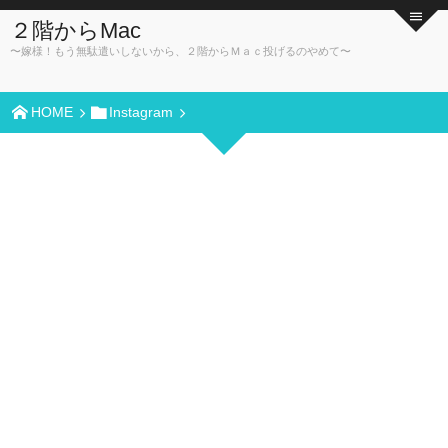
２階からMac
〜嫁様！もう無駄遣いしないから、２階からＭａｃ投げるのやめて〜
HOME
Instagram