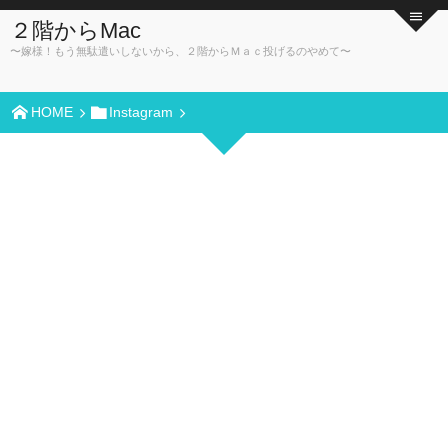
２階からMac
〜嫁様！もう無駄遣いしないから、２階からＭａｃ投げるのやめて〜
HOME
Instagram