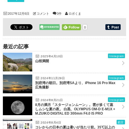
2017年12月6日
コメント
0件
ロボくま
0
最近の記事
Instagram
2025年4月10日
山桜満開
Instagram
2024年11月29日
別府湾の朝日。別府湾SAより、iPhone 16 Pro Max
広角撮影
Instagram
2024年8月21日
8月の満月「スタージェンムーン」。雲が多くて蒸
しムシな夏の夜。 白黒、OLYMPUS OM-D E-M1X +
M.ZUIKO DIGITAL ED 300mm F4.0 IS PRO
戯言
2024年8月4日
コレからの日本の夏は暑いが当たり前。35℃以上の