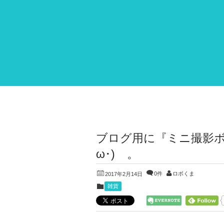
ブログ用に『ミニ撮影ボ
ω･)ゞ。
0件
ロボくま
2017年2月14日
雑貨