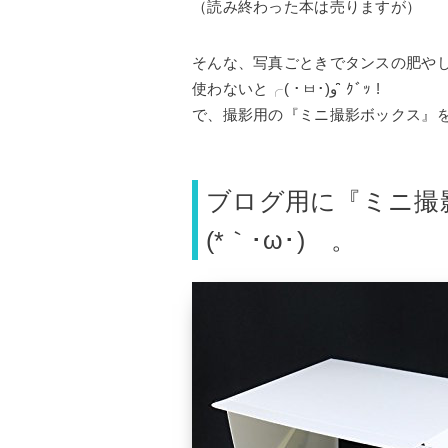
（読み終わった本は売りますが）
そんな、写真ごときでタンスの肥や
使わないと╭( ･ㅂ･)و ̑̑ ｸﾞｯ !
で、撮影用の『ミニ撮影ボックス』
ブログ用に『ミニ撮
(*｀･ω･)ゞ。