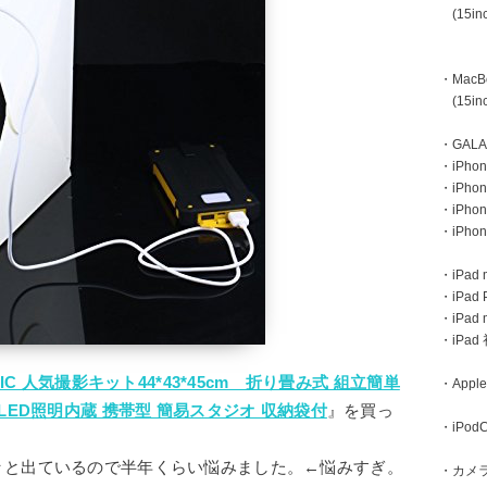
(15inc
・MacBoo
(15inc
・GAL
・iPhone
・iPhon
・iPho
・iPho
・iPad m
・iPad 
・iPad
・iPa
NIC 人気撮影キット44*43*45cm 折り畳み式 組立簡単
・Apple
LED照明内蔵 携帯型 簡易スタジオ 収納袋付
』を買っ
・iPodC
々と出ているので半年くらい悩みました。←悩みすぎ。
・カメ