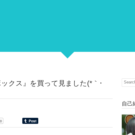
ックス』を買って見ました(*｀･
自己
0