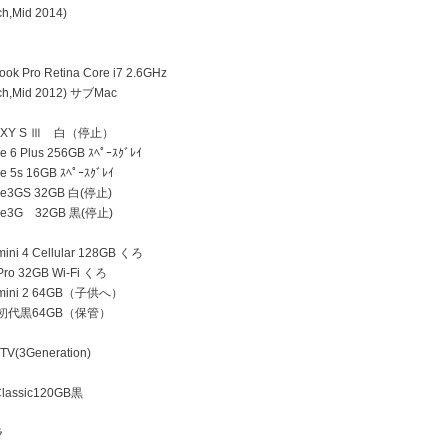
h,Mid 2014)
k Pro Retina Core i7 2.6GHz
h,Mid 2012) サブMac
AXY S Ⅲ 白（停止）
 6 Plus 256GB ｽﾍﾟｰｽｸﾞﾚｲ
e 5s 16GB ｽﾍﾟｰｽｸﾞﾚｲ
ne3GS 32GB 白(停止)
ne3G 32GB 黒(停止)
ini 4 Cellular 128GB くろ
Pro 32GB Wi-Fi くろ
 mini 2 64GB（子供へ）
d 初代黒64GB（保管）
TV(3Generation)
lassic120GB黒
ラ