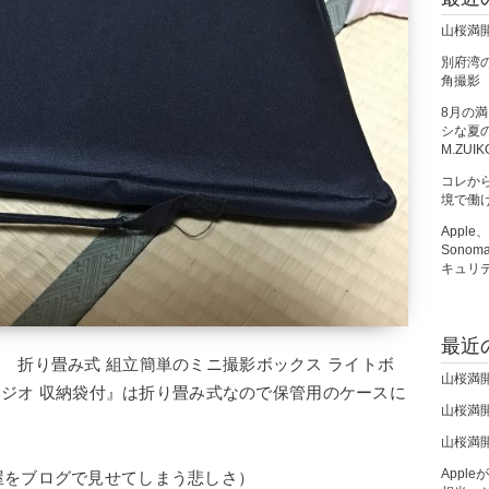
山桜満
別府湾の朝
角撮影
8月の
シな夏の夜
M.ZUIK
コレか
境で働
Apple
Sono
キュリ
最近
45cm 折り畳み式 組立簡単のミニ撮影ボックス ライトボ
山桜満
スタジオ 収納袋付』は折り畳み式なので保管用のケースに
山桜満
山桜満
Apple
屋をブログで見せてしまう悲しさ）