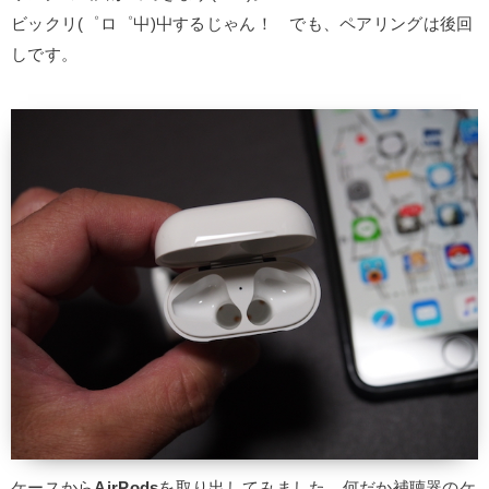
ビックリ(゜ロ゜屮)屮するじゃん！ でも、ペアリングは後回
しです。
ケースから
AirPods
を取り出してみました。何だか補聴器のケ