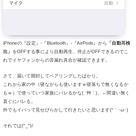
iPhoneの『設定』-『Bluetooth』-『AirPods』から
「自動耳検
出」
をOFFする事により自動再生、停止がOFFできるのでこ
れでイヤフォンからの音漏れ具合が確認できます。
さて、届いて開封してペアリングしたばかり。
これから家の中（寝ながらも使いますｗ寝落ちで無くなるか
もｗ）で使っていつ家族にバレるかな( ´艸｀)。←間違い無く
直ぐにバレる。
外でもイバって見せびらかして行きたいと思います(*｀･ω･)ゞ
それでは(^_^)/