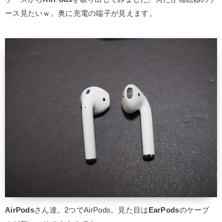
ース見たいｗ。奥に充電の端子が見えます。
AirPods
さん達。2つでAirPods。見た目は
EarPods
のケーブ