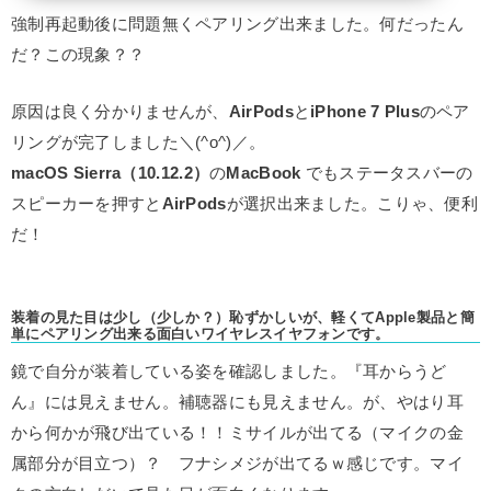
強制再起動後に問題無くペアリング出来ました。何だったん
だ？この現象？？
原因は良く分かりませんが、
AirPods
と
iPhone 7 Plus
のペア
リングが完了しました＼(^o^)／。
macOS Sierra（10.12.2）
の
MacBook
でもステータスバーの
スピーカーを押すと
AirPods
が選択出来ました。こりゃ、便利
だ！
装着の見た目は少し（少しか？）恥ずかしいが、軽くてApple製品と簡
単にペアリング出来る面白いワイヤレスイヤフォンです。
鏡で自分が装着している姿を確認しました。『耳からうど
ん』には見えません。補聴器にも見えません。が、やはり耳
から何かが飛び出ている！！ミサイルが出てる（マイクの金
属部分が目立つ）？ フナシメジが出てるｗ感じです。マイ