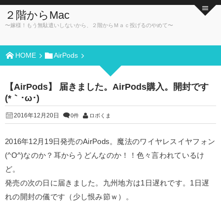
２階からMac
〜嫁様！もう無駄遣いしないから、２階からＭａｃ投げるのやめて〜
HOME
AirPods
【AirPods】 届きました。AirPods購入。開封です
(*｀･ω･)ゞ
2016年12月20日
0件
ロボくま
2016年12月19日発売のAirPods。魔法のワイヤレスイヤフォン
(^O^)なのか？耳からうどんなのか！！色々言われているけ
ど。
発売の次の日に届きました。九州地方は1日遅れです。1日遅
れの開封の儀です（少し恨み節ｗ）。