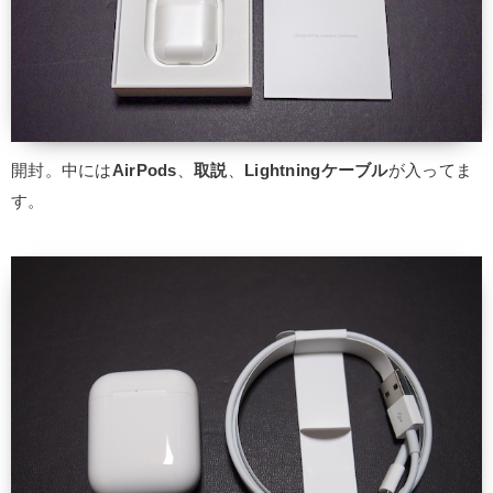
開封。中には
AirPods
、
取説
、
Lightningケーブル
が入ってま
す。