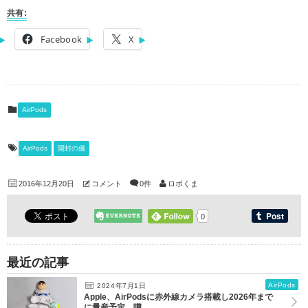
共有:
Facebook
X
AirPods
AirPods
開封の儀
2016年12月20日
コメント
0件
ロボくま
0
最近の記事
AirPods
2024年7月1日
Apple、AirPodsに赤外線カメラ搭載し2026年まで
に量産予定。噂