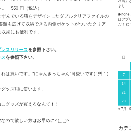
相当」と
より
。 550 円（税込）
iPho
たずんでいる猫をデザインしたダブルクリアファイルの
はアプ
きな書類も広げて収納できる内側ポケットがついたクリア
だ！
に
の収納にも便利です。
プレスリリース
を参照下さい。
ース
を参照下さい。
日
は買いです。“にゃんきっちゃん”可愛いです( ´艸｀)
7
14
ラグッズ用に使います。
21
28
ねこグッズが買えるなんて！！
« 7月
ので欲しい方はお早めに<(_ _)>
カテ