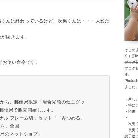
男くんは終わっているけど、次男くんは・・・大変だ
のが続きます。
はじめま
X（旧Twi
Eでお使い命令です。
ブログ
ブログ
す。
Photo
ました
・新し
 日（金）から、郵便局限定「岩合光昭のねこグッ
・特に
 の郵便局で販売開始します。
・読書
・
ナル フレーム切手セット「『みつめる』
次男
」を、全国
長男
郵便局のネットショプ」
息子達