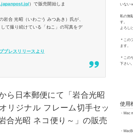
.japanpost.jp/
）で販売開始しま
いない
私の無
の岩合 光昭（いわごう みつあき）氏が、
す。
クとして撮り続けている「ねこ」の写真をデ
よろし
＊この
ます。
ププレスリリースより
＊この
下さい
から日本郵便にて「岩合光昭
使用
オリジナル フレーム切手セッ
・Mac m
岩合光昭 ネコ便り～」の販売
・MacBoo