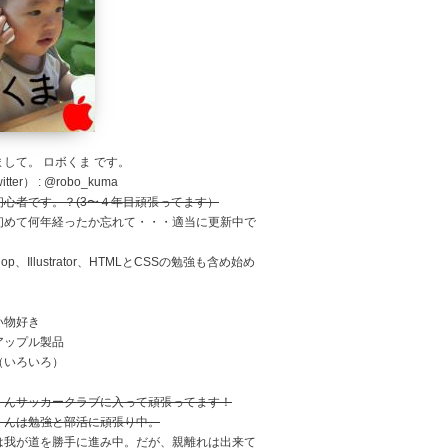
して。 ロボくま です。
tter） : @robo_kuma
初心者です。？(3〜４年目頑張ってます）
初めて何年経ったか忘れて・・・適当に更新中で
shop、Illustrator、HTMLとCSSの勉強も含め始め
。
い物好き
アップル製品
（いろいろ）
くんサッカークラブに入って頑張ってます！
くんは勉強と部活に頑張り中。
は我が道を勝手に進み中。だが、親離れは出来て