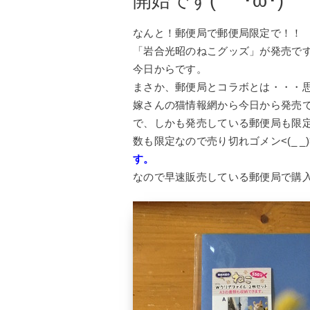
開始です(*｀･ω･)ゞ
なんと！郵便局で郵便局限定で！！
「岩合光昭のねこグッズ」が発売で
今日からです。
まさか、郵便局とコラボとは・・・思
嫁さんの猫情報網から今日から発売
で、しかも発売している郵便局も限定さ
数も限定なので売り切れゴメン<(_ _)
す。
なので早速販売している郵便局で購