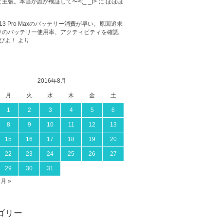
主張。本当か誰か検証して〜<(_ _)>
に
ほほほ
ne 13 Pro Maxのバッテリー消費が早い。原因追求
リのバッテリー使用率、アクティビティを確認
ぴよ！
より
2016年8月
月
火
水
木
金
土
1
2
3
4
5
6
8
9
10
11
12
13
15
16
17
18
19
20
22
23
24
25
26
27
29
30
31
9月 »
ゴリー