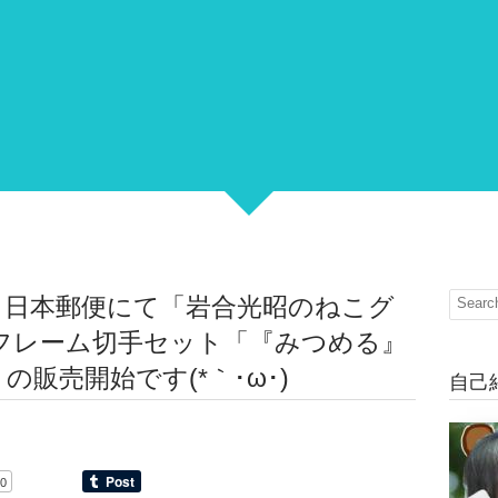
ら日本郵便にて「岩合光昭のねこグ
フレーム切手セット「『みつめる』
の販売開始です(*｀･ω･)ゞ
自己
0