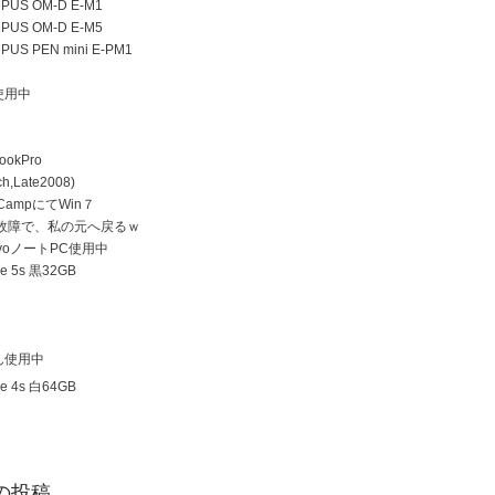
US OM-D E-M1
US OM-D E-M5
US PEN mini E-PM1
使用中
ookPro
h,Late2008)
 CampにてWin７
D故障で、私の元へ戻るｗ
ovoノートPC使用中
e 5s 黒32GB
ん使用中
e 4s 白64GB
の投稿