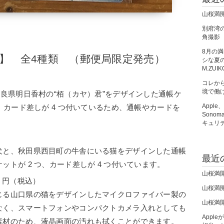
山桜満
別府湾の朝
角撮影
8月の
】 全4種類 （郵便局限定発売）
シな夏の夜
M.ZUIK
）
コレか
境で働
奈良県明日香村の“栢（カヤ）君”をデザインした通帳ケ
Apple
、カード差しが 4 つ付いているため、通帳やカードを
Sono
キュリ
）
犬と、秋田県西目町の牛舎にいる猫をデザインした通帳
最近
トが 2 つ、カード差しが 4 つ付いています。
山桜満
 円（税込）
山桜満
じる山口県の猫をデザインしたマイクロファイバー製の
山桜満
なく、スマートフォンやコンパクトカメラ入れとしても
Apple
素材のため、液晶画面の汚れも拭くことができます。