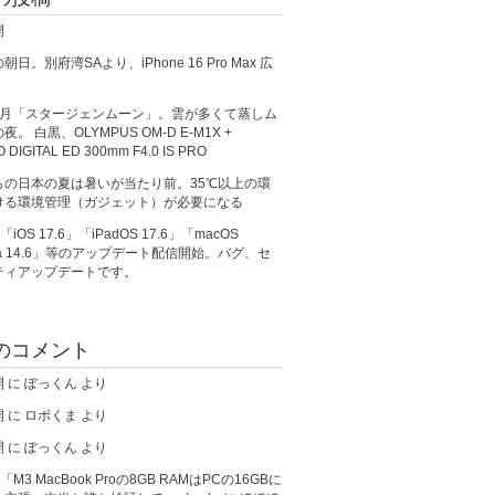
開
日。別府湾SAより、iPhone 16 Pro Max 広
満月「スタージェンムーン」。雲が多くて蒸しム
。 白黒、OLYMPUS OM-D E-M1X +
O DIGITAL ED 300mm F4.0 IS PRO
らの日本の夏は暑いが当たり前。35℃以上の環
ける環境管理（ガジェット）が必要になる
、「iOS 17.6」「iPadOS 17.6」「macOS
ma 14.6」等のアップデート配信開始。バグ、セ
ティアップデートです。
のコメント
開
に
ぽっくん
より
開
に
ロボくま
より
開
に
ぽっくん
より
が「M3 MacBook Proの8GB RAMはPCの16GBに