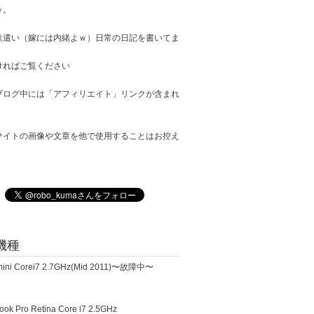
ｗ。
駄遣い（嫁には内緒よｗ）日常の日記を書いてま
ければご覧ください
ブログ中には「アフィリエイト」リンクが含まれ
サイトの画像や文章を他で使用することはお控え
。
機種
ini Corei7 2.7GHz(Mid 2011)〜故障中〜
k Pro Retina Core i7 2.5GHz