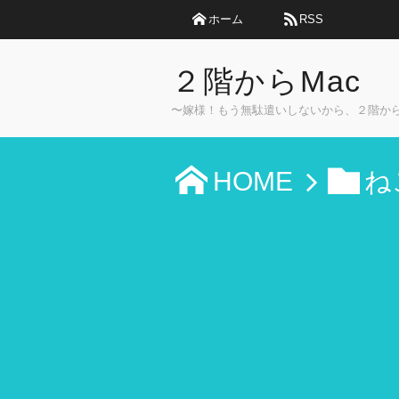
ホーム
RSS
２階からMac
〜嫁様！もう無駄遣いしないから、２階か
HOME
ね