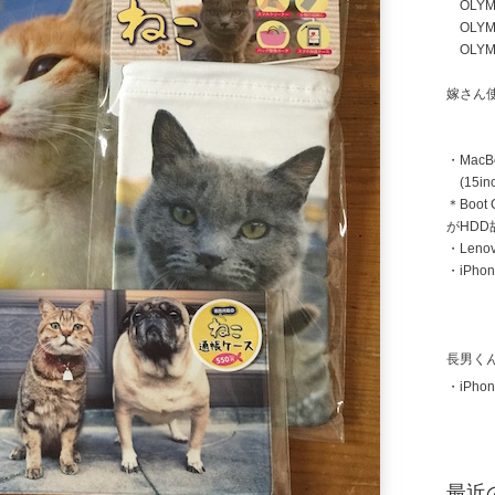
OLYMP
OLYMP
OLYMP
嫁さん
・MacB
(15inc
＊Boot
がHD
・Len
・iPhon
長男く
・iPhon
最近