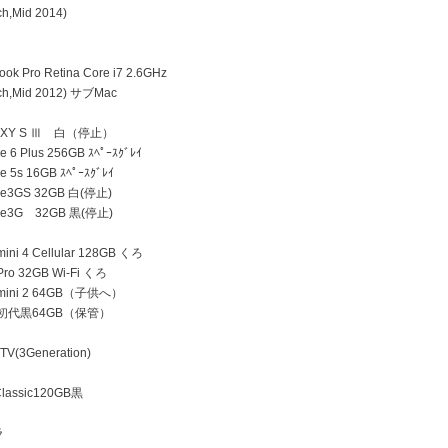
h,Mid 2014)
k Pro Retina Core i7 2.6GHz
h,Mid 2012) サブMac
AXY S Ⅲ 白（停止）
 6 Plus 256GB ｽﾍﾟｰｽｸﾞﾚｲ
e 5s 16GB ｽﾍﾟｰｽｸﾞﾚｲ
ne3GS 32GB 白(停止)
ne3G 32GB 黒(停止)
ini 4 Cellular 128GB くろ
Pro 32GB Wi-Fi くろ
 mini 2 64GB（子供へ）
d 初代黒64GB（保管）
TV(3Generation)
lassic120GB黒
ラ