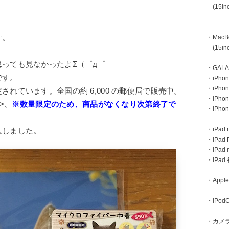
(15inc
・MacBoo
す。
(15inc
っても見なかったよΣ（゜д゜
・GAL
です。
・iPhone
・iPhon
れています。全国の約 6,000 の郵便局で販売中。
・iPho
>、
※数量限定のため、商品がなくなり次第終了で
・iPho
・iPad m
入しました。
・iPad 
・iPad
・iPa
・Apple
・iPodC
・カメ