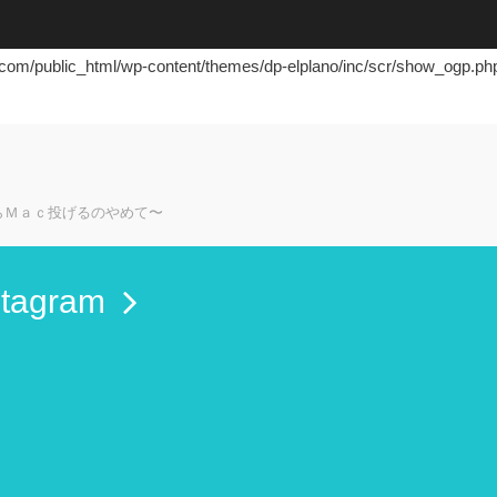
m/public_html/wp-content/themes/dp-elplano/inc/scr/show_ogp.ph
m/public_html/wp-content/themes/dp-elplano/inc/scr/show_ogp.ph
らＭａｃ投げるのやめて〜
stagram