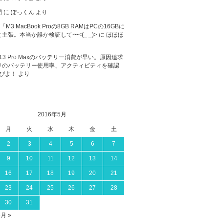
開
に
ぽっくん
より
が「M3 MacBook Proの8GB RAMはPCの16GBに
主張。本当か誰か検証して〜<(_ _)>
に
ほほほ
ne 13 Pro Maxのバッテリー消費が早い。原因追求
リのバッテリー使用率、アクティビティを確認
ぴよ！
より
2016年5月
月
火
水
木
金
土
2
3
4
5
6
7
9
10
11
12
13
14
16
17
18
19
20
21
23
24
25
26
27
28
30
31
6月 »