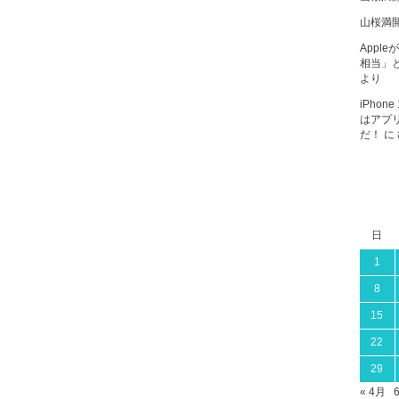
山桜満
Apple
相当」と
より
iPho
はアプ
だ！
に
日
1
8
15
22
29
« 4月