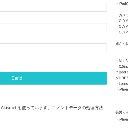
・iPodC
・カメ
OLYMP
OLYMP
OLYMP
嫁さん
・MacB
(15inc
＊Boot
がHD
・Len
・iPhon
kismet を使っています。
コメントデータの処理方法
長男く
・iPhon