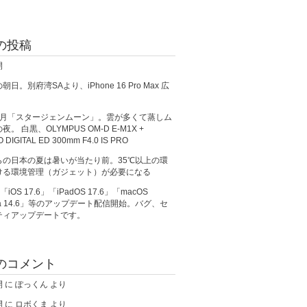
の投稿
開
日。別府湾SAより、iPhone 16 Pro Max 広
満月「スタージェンムーン」。雲が多くて蒸しム
。 白黒、OLYMPUS OM-D E-M1X +
O DIGITAL ED 300mm F4.0 IS PRO
らの日本の夏は暑いが当たり前。35℃以上の環
ける環境管理（ガジェット）が必要になる
、「iOS 17.6」「iPadOS 17.6」「macOS
ma 14.6」等のアップデート配信開始。バグ、セ
ティアップデートです。
のコメント
開
に
ぽっくん
より
開
に
ロボくま
より