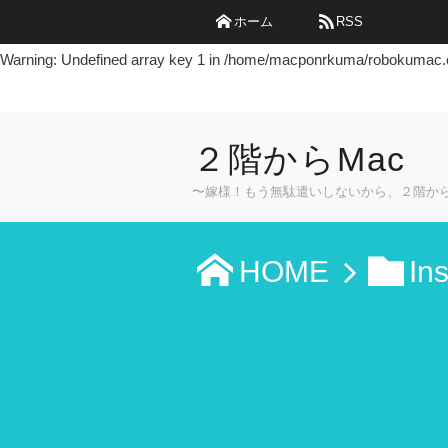
ホーム
RSS
Warning
: Undefined array key 0 in
/home/macponrkuma/robokumac.co
Warning
: Undefined array key 1 in
/home/macponrkuma/robokumac.co
２階からMac
〜嫁様！もう無駄遣いしないから、２階か
HOME
In