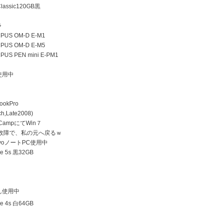
lassic120GB黒
ラ
US OM-D E-M1
US OM-D E-M5
US PEN mini E-PM1
使用中
ookPro
h,Late2008)
 CampにてWin７
D故障で、私の元へ戻るｗ
ovoノートPC使用中
e 5s 黒32GB
ん使用中
e 4s 白64GB