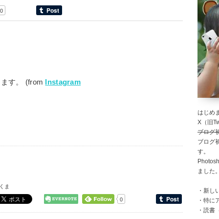
0
す。 (from
Instagram
はじめま
X（旧Twi
ブログ
ブログ
す。
Photo
ました
くま
・新し
0
・特に
・読書