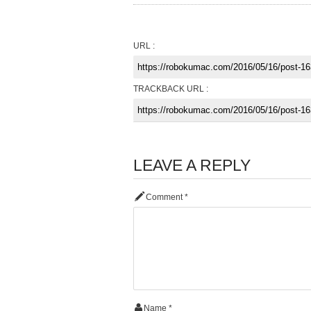
URL :
TRACKBACK URL :
LEAVE A REPLY
Comment
*
Name
*