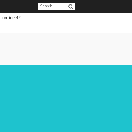
p
on line
42
p
on line
42