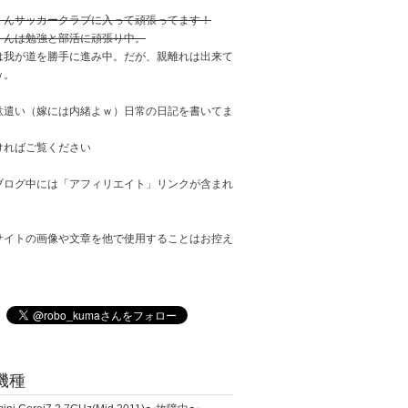
くんサッカークラブに入って頑張ってます！
くんは勉強と部活に頑張り中。
は我が道を勝手に進み中。だが、親離れは出来て
ｗ。
駄遣い（嫁には内緒よｗ）日常の日記を書いてま
ければご覧ください
ブログ中には「アフィリエイト」リンクが含まれ
サイトの画像や文章を他で使用することはお控え
。
機種