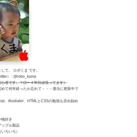
して。 ロボくま です。
tter） : @robo_kuma
初心者です。？(3〜４年目頑張ってます）
初めて何年経ったか忘れて・・・適当に更新中で
shop、Illustrator、HTMLとCSSの勉強も含め始め
。
い物好き
アップル製品
（いろいろ）