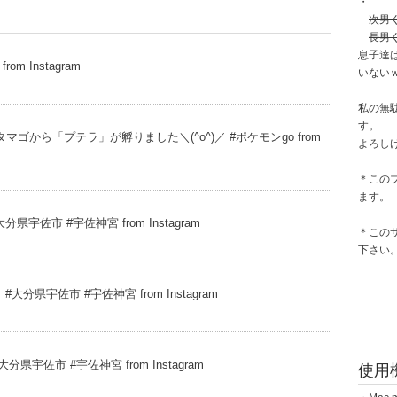
・
次男
長男
息子達
m Instagram
いない
私の無
す。
マゴから「プテラ」が孵りました＼(^o^)／ #ポケモンgo from
よろし
＊この
ます。
宇佐市 #宇佐神宮 from Instagram
＊この
下さい
分県宇佐市 #宇佐神宮 from Instagram
宇佐市 #宇佐神宮 from Instagram
使用