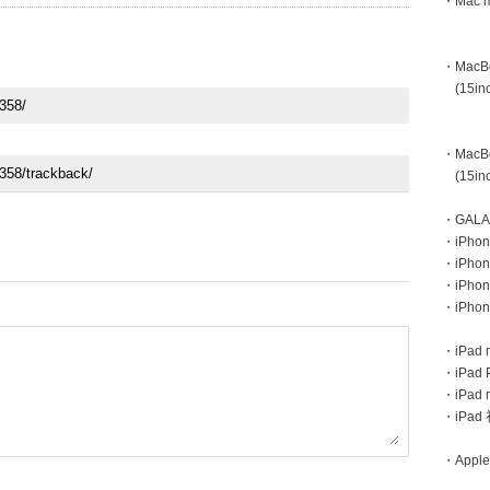
・Mac m
・MacBoo
(15inc
・MacBoo
(15inc
・GAL
・iPhone
・iPhon
・iPho
・iPho
・iPad m
・iPad 
・iPad
・iPa
・Apple