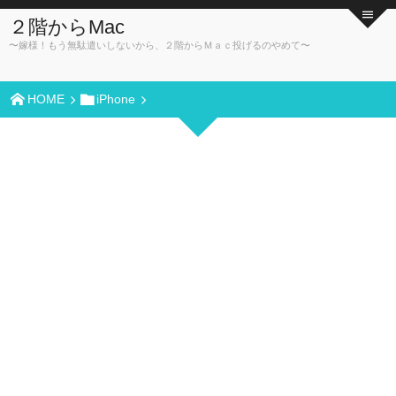
２階からMac
〜嫁様！もう無駄遣いしないから、２階からＭａｃ投げるのやめて〜
HOME
iPhone