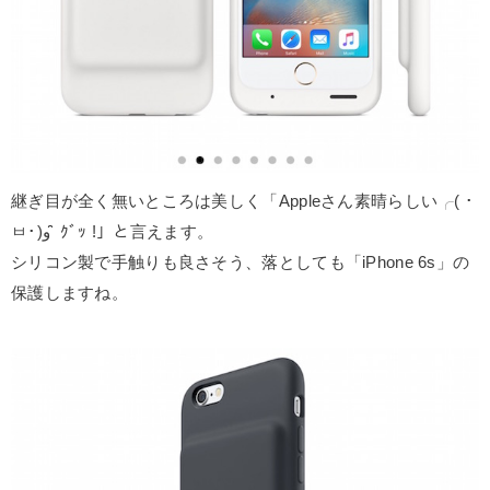
継ぎ目が全く無いところは美しく「Appleさん素晴らしい╭( ･
ㅂ･)و ̑̑ ｸﾞｯ !」と言えます。
シリコン製で手触りも良さそう、落としても「iPhone 6s」の
保護しますね。