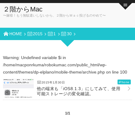
２階からMac
〜嫁様！もう無駄遣いしないから、２階からＭａｃ投げるのやめて〜
HOME
2015
1
30
Warning
: Undefined variable $i in
/home/macponrkuma/robokumac.com/public_html/wp-
content/themes/dp-elplano/mobile-theme/archive.php
on line
100
iPhone
2015年1月30日
他の端末も「iOS8.1.3」にしてみて、使用
可能ストレージの変化確認。
1/1