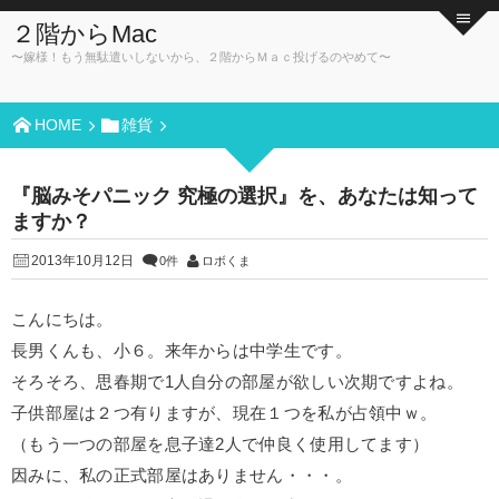
２階からMac
〜嫁様！もう無駄遣いしないから、２階からＭａｃ投げるのやめて〜
HOME
雑貨
『脳みそパニック 究極の選択』を、あなたは知って
ますか？
2013年10月12日
0件
ロボくま
こんにちは。
長男くんも、小６。来年からは中学生です。
そろそろ、思春期で1人自分の部屋が欲しい次期ですよね。
子供部屋は２つ有りますが、現在１つを私が占領中ｗ。
（もう一つの部屋を息子達2人で仲良く使用してます）
因みに、私の正式部屋はありません・・・。