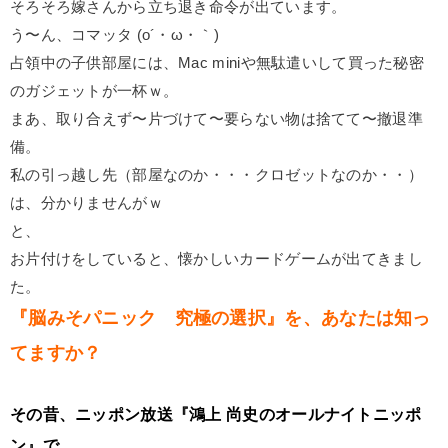
そろそろ嫁さんから立ち退き命令が出ています。
う〜ん、コマッタ (o´・ω・｀)
占領中の子供部屋には、Mac miniや無駄遣いして買った秘密
のガジェットが一杯ｗ。
まあ、取り合えず〜片づけて〜要らない物は捨てて〜撤退準
備。
私の引っ越し先（部屋なのか・・・クロゼットなのか・・）
は、分かりませんがｗ
と、
お片付けをしていると、懐かしいカードゲームが出てきまし
た。
『脳みそパニック 究極の選択』を、あなたは知っ
てますか？
その昔、ニッポン放送『鴻上 尚史のオールナイトニッポ
ン』で