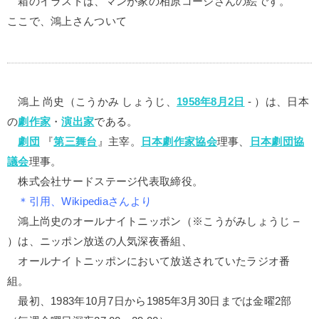
箱のイラストは、マンが家の相原コージさんの絵です。
ここで、鴻上さんついて
鴻上 尚史（こうかみ しょうじ、
1958年
8月2日
- ）は、日本
の
劇作家
・
演出家
である。
劇団
『
第三舞台
』主宰。
日本劇作家協会
理事、
日本劇団協
議会
理事。
株式会社サードステージ代表取締役。
＊引用、Wikipediaさんより
鴻上尚史のオールナイトニッポン（※こうがみしょうじ –
）は、ニッポン放送の人気深夜番組、
オールナイトニッポンにおいて放送されていたラジオ番
組。
最初、1983年10月7日から1985年3月30日までは金曜2部