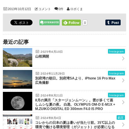
2013年10月12日
コメント
0件
ロボくま
0
最近の記事
Instagram
2025年4月10日
山桜満開
Instagram
2024年11月29日
別府湾の朝日。別府湾SAより、iPhone 16 Pro Max
広角撮影
Instagram
2024年8月21日
8月の満月「スタージェンムーン」。雲が多くて蒸
しムシな夏の夜。 白黒、OLYMPUS OM-D E-M1X +
M.ZUIKO DIGITAL ED 300mm F4.0 IS PRO
戯言
2024年8月4日
コレからの日本の夏は暑いが当たり前。35℃以上の
環境で働ける環境管理（ガジェット）が必要になる