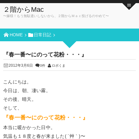
２階からMac
〜嫁様！もう無駄遣いしないから、２階からＭａｃ投げるのやめて〜
HOME
日常日記
『春一番〜にのって花粉・・・』
2012年3月6日
0件
ロボくま
こんにちは。
今日は、朝、凄い霧。
その後、晴天。
そして、
『春一番〜にのって花粉・・・』
本当に暖かかった日中。
気温も１８度と春が来ました( ´艸｀)〜