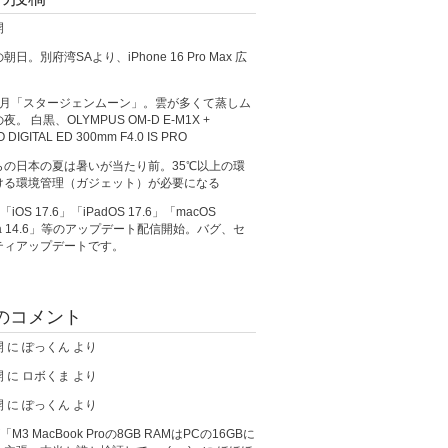
開
日。別府湾SAより、iPhone 16 Pro Max 広
満月「スタージェンムーン」。雲が多くて蒸しム
。 白黒、OLYMPUS OM-D E-M1X +
O DIGITAL ED 300mm F4.0 IS PRO
らの日本の夏は暑いが当たり前。35℃以上の環
ける環境管理（ガジェット）が必要になる
、「iOS 17.6」「iPadOS 17.6」「macOS
ma 14.6」等のアップデート配信開始。バグ、セ
ティアップデートです。
のコメント
開
に
ぽっくん
より
開
に
ロボくま
より
開
に
ぽっくん
より
が「M3 MacBook Proの8GB RAMはPCの16GBに