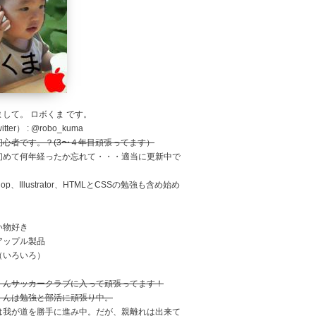
して。 ロボくま です。
tter） : @robo_kuma
初心者です。？(3〜４年目頑張ってます）
初めて何年経ったか忘れて・・・適当に更新中で
shop、Illustrator、HTMLとCSSの勉強も含め始め
。
い物好き
アップル製品
（いろいろ）
くんサッカークラブに入って頑張ってます！
くんは勉強と部活に頑張り中。
は我が道を勝手に進み中。だが、親離れは出来て