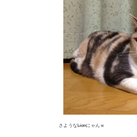
さような
Lion
にゃんｗ