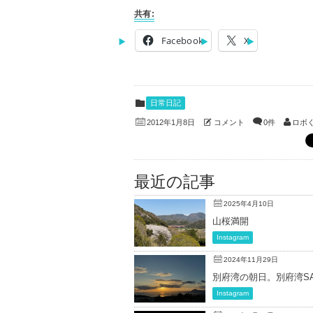
共有:
Facebook
X
日常日記
コメント
0件
ロボ
2012年1月8日
最近の記事
2025年4月10日
山桜満開
Instagram
2024年11月29日
別府湾の朝日。別府湾SAより、
Instagram