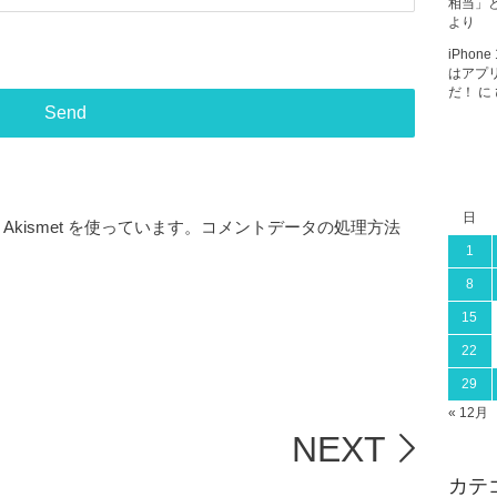
相当」と
より
iPho
はアプ
だ！
に
日
kismet を使っています。
コメントデータの処理方法
1
8
15
22
29
« 12月
NEXT
カテ