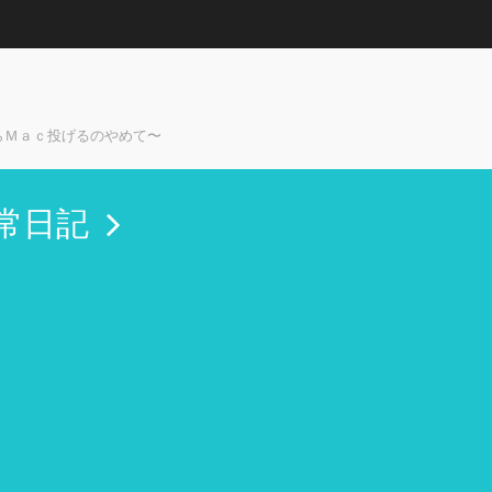
らＭａｃ投げるのやめて〜
常日記