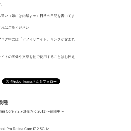
ｗ。
駄遣い（嫁には内緒よｗ）日常の日記を書いてま
ければご覧ください
ブログ中には「アフィリエイト」リンクが含まれ
サイトの画像や文章を他で使用することはお控え
。
機種
ini Corei7 2.7GHz(Mid 2011)〜故障中〜
k Pro Retina Core i7 2.5GHz