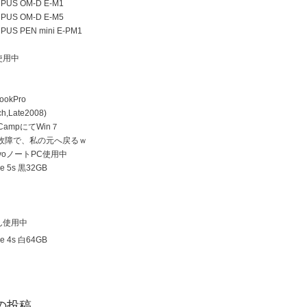
US OM-D E-M1
US OM-D E-M5
US PEN mini E-PM1
使用中
ookPro
h,Late2008)
 CampにてWin７
D故障で、私の元へ戻るｗ
ovoノートPC使用中
e 5s 黒32GB
ん使用中
e 4s 白64GB
の投稿