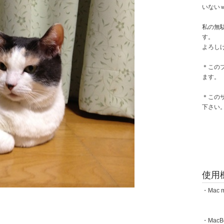
いない
私の無
す。
よろし
＊この
ます。
＊この
下さい
使用
・Mac m
・MacBoo