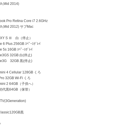
h,Mid 2014)
k Pro Retina Core i7 2.6GHz
h,Mid 2012) サブMac
AXY S Ⅲ 白（停止）
 6 Plus 256GB ｽﾍﾟｰｽｸﾞﾚｲ
e 5s 16GB ｽﾍﾟｰｽｸﾞﾚｲ
ne3GS 32GB 白(停止)
ne3G 32GB 黒(停止)
ini 4 Cellular 128GB くろ
Pro 32GB Wi-Fi くろ
 mini 2 64GB（子供へ）
d 初代黒64GB（保管）
TV(3Generation)
lassic120GB黒
ラ