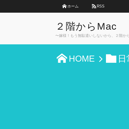
ホーム
RSS
２階からMac
〜嫁様！もう無駄遣いしないから、２階か
HOME
日