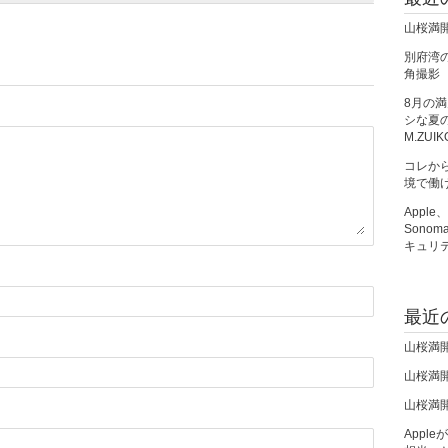
山桜満
別府湾の朝
角撮影
8月の
シな夏の夜
M.ZUIK
コレか
境で働
Apple
Sono
キュリ
最近
山桜満
山桜満
山桜満
Apple