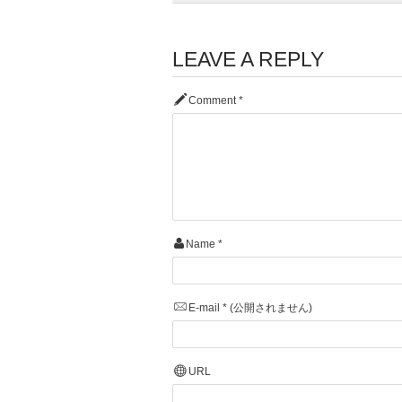
LEAVE A REPLY
Comment
*
Name
*
E-mail
*
(公開されません)
URL