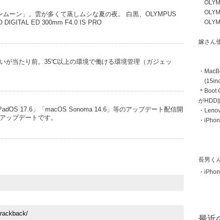
OLYMP
OLYMP
ムーン」。雲が多くて蒸しムシな夏の夜。 白黒、OLYMPUS
OLYMP
 DIGITAL ED 300mm F4.0 IS PRO
嫁さん
いが当たり前。35℃以上の環境で働ける環境管理（ガジェッ
・MacB
(15inc
＊Boot
がHD
「iPadOS 17.6」「macOS Sonoma 14.6」等のアップデート配信開
・Len
アップデートです。
・iPhon
長男く
・iPhon
最近