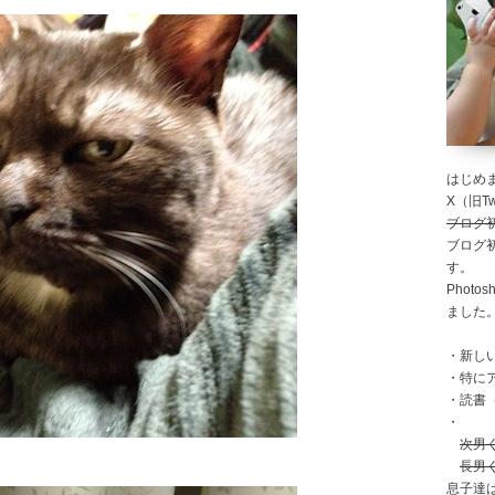
はじめま
X（旧Twi
ブログ
ブログ
す。
Photo
ました
・新し
・特に
・読書
・
次男
長男
息子達