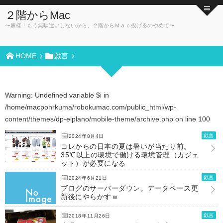
２階からMac
〜嫁様！もう無駄遣いしないから、２階からＭａｃ投げるのやめて〜
HOME
戯言
Warning
: Undefined variable $i in
/home/macponrkuma/robokumac.com/public_html/wp-
content/themes/dp-elplano/mobile-theme/archive.php
on line
100
戯言
2024年8月4日
コレからの日本の夏は暑いが当たり前。
35℃以上の環境で働ける環境管理（ガジェ
ット）が必要になる
戯言
2024年6月21日
ブログのサーバーダウン。データベース更
新後にやらかすｗ
戯言
2018年11月26日